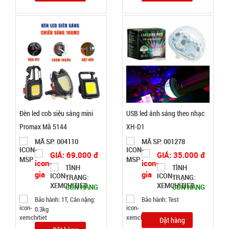
TRẠNG:
CÒN HÀNG
Bảo
hành:
Test ,
Cân nặng :
0.3kg
Đặt
hàng
Đèn led cob siêu sáng mini
USB led ánh sáng theo nhạc
Promax Mã 5144
XH-D1
MÃ SP: 004110
MÃ SP: 001278
GIÁ: 69.000 đ
GIÁ: 35.000 đ
Bóng đèn
TÌNH
TÌNH
TRẠNG:
TRẠNG:
tích điện có
CÒN HÀNG
CÒN HÀNG
Solar mặt
MÃ
Bảo hành: 1T, Cân nặng:
Bảo hành: Test
SP:
trời 4 cánh
0.3kg
Mã 2029
Đặt hàng
003213