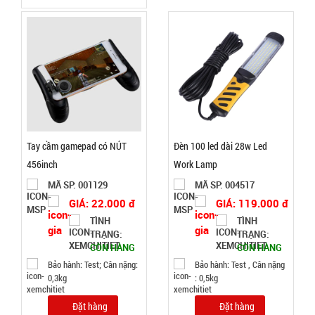
hành:
Test
Đặt
hàng
Băng keo
Tay cầm gamepad có NÚT
Đèn 100 led dài 28w Led
chống
456inch
Work Lamp
thấm siêu
MÃ
MÃ SP: 001129
MÃ SP: 004517
SP:
dính X2000
GIÁ: 22.000 đ
GIÁ: 119.000 đ
- BẢN 5CM
004739
TÌNH
TÌNH
màu vàng
TRẠNG:
TRẠNG:
GIÁ:
CÒN HÀNG
CÒN HÀNG
Nhật Bản (
Bảo hành: Test; Cân nặng:
Bảo hành: Test , Cân nặng
T36 )
0,3kg
: 0,5kg
20.000 đ
TÌNH
Đặt hàng
Đặt hàng