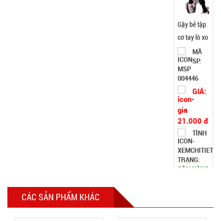
21.000 đ
TÌNH
TRẠNG:
CÒN HÀNG
Bảo
hành:
Test,
Cân nặng:
1kg
Đặt
hàng
Máy cắt tỉa
CÁC SẢN PHẨM KHÁC
lông mũi
bằng thép