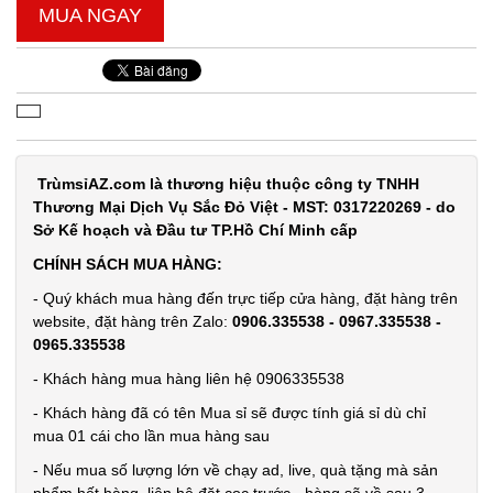
MUA NGAY
Máy xông
tinh dầu
Humi loại
MÃ
SP:
vỏ Trắng
Chữ T xịn
003690
GIÁ:
TrùmsỉAZ.com là thương hiệu thuộc công ty TNHH
Thương Mại Dịch Vụ Sắc Đỏ Việt - MST: 0317220269 - do
Sở Kế hoạch và Đầu tư TP.Hồ Chí Minh cấp
19.000 đ
CHÍNH SÁCH MUA HÀNG:
TÌNH
- Quý khách mua hàng đến trực tiếp cửa hàng, đặt hàng trên
website, đặt hàng trên Zalo:
0906.335538 - 0967.335538 -
TRẠNG:
0965.335538
CÒN HÀNG
Bảo
- Khách hàng mua hàng liên hệ 0906335538
hành:
- Khách hàng đã có tên Mua sỉ sẽ được tính giá sỉ dù chỉ
Test,
mua 01 cái cho lần mua hàng sau
Cân nặng:
0,5kg
- Nếu mua số lượng lớn về chạy ad, live, quà tặng mà sản