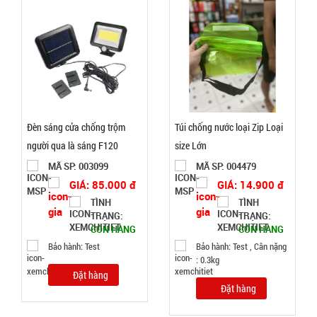
Nồi hấp 2
tầng inox
Soup
MÃ
SP:
Steamer
003196
GIÁ:
Đèn sáng cửa chống trộm
Túi chống nước loại Zip Loại
người qua là sáng F120
size Lớn
46.000 đ
MÃ SP: 003099
MÃ SP: 004479
TÌNH
GIÁ: 85.000 đ
GIÁ: 14.900 đ
TÌNH
TÌNH
TRẠNG:
TRẠNG:
TRẠNG:
CÒN HÀNG
CÒN HÀNG
CÒN HÀNG
Bảo hành: Test
Bảo hành: Test , Cân nặng
Bảo
: 0.3kg
hành:
Test
Đặt hàng
Đặt hàng
Đặt