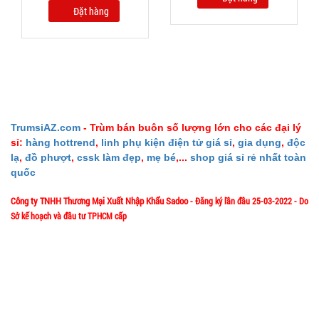
Gun 30w -
Đặt hàng
MÃ
SP:
Nút Bấm lõi
đồng có
SP004037
logo Mã
GIÁ:
802
92.000 đ
TrumsiAZ.com
- Trùm bán buôn số lượng lớn cho các đại lý
TÌNH
sỉ:
hàng hottrend
,
linh phụ kiện điện tử giá sỉ
,
gia dụng
,
độc
lạ
,
đồ phượt
,
cssk làm đẹp
,
mẹ bé
,...
shop giá sỉ rẻ nhất toàn
TRẠNG:
quốc
CÒN HÀNG
Bảo
Công ty TNHH Thương Mại Xuất Nhập Khẩu Sadoo
- Đăng ký lần đầu 25-03-2022 - Do
hành:
Sở kế hoạch và đầu tư TPHCM cấp
Test,
Cân nặng:
1/57/4 Đặng Thùy Trâm - P. Bình Lợi Trung - HCM
Địa chỉ:
0,3kg
Hotline: 0906.335538 – 0967.335538- 0911.335538
Đặt
Email: trumsiaz@gmail.com
hàng
Thời gian làm việc: T2 - T7: 8h00 - 17h30;