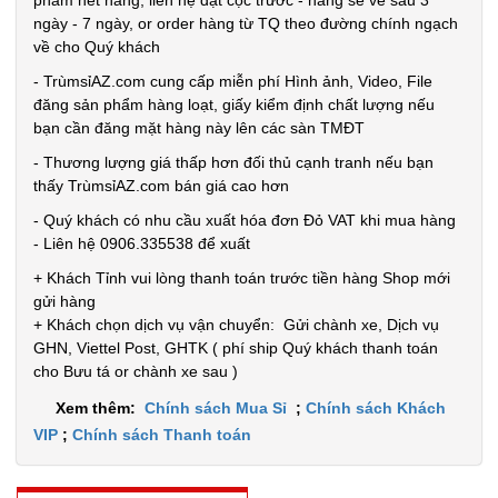
phẩm hết hàng, liên hệ đặt cọc trước - hàng sẽ về sau 3
Đặt
ngày - 7 ngày, or order hàng từ TQ theo đường chính ngạch
hàng
về cho Quý khách
- TrùmsỉAZ.com cung cấp miễn phí Hình ảnh, Video, File
đăng sản phẩm hàng loạt, giấy kiểm định chất lượng nếu
bạn cần đăng mặt hàng này lên các sàn TMĐT
- Thương lượng giá thấp hơn đối thủ cạnh tranh nếu bạn
Khay làm
thấy TrùmsỉAZ.com bán giá cao hơn
đá 33 ô
- Quý khách có nhu cầu xuất hóa đơn Đỏ VAT khi mua hàng
tròn có nắp
MÃ
- Liên hệ 0906.335538 để xuất
SP:
đậy
+ Khách Tỉnh vui lòng thanh toán trước tiền hàng Shop mới
003858
gửi hàng
GIÁ:
+ Khách chọn dịch vụ vận chuyển: Gửi chành xe, Dịch vụ
GHN, Viettel Post, GHTK ( phí ship Quý khách thanh toán
cho Bưu tá or chành xe sau )
5.900 đ
Xem thêm:
Chính sách Mua Sỉ
;
Chính sách Khách
TÌNH
VIP
;
Chính sách Thanh toán
TRẠNG:
CÒN HÀNG