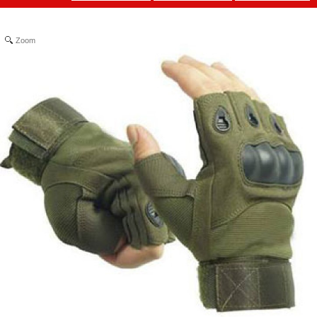
Zoom
Máy
massage
mặt ion
MÃ