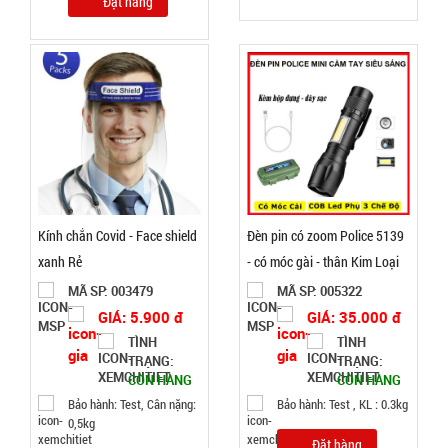
Đặt hàng
GIÁ:
47.000 đ
TÌNH
TRẠNG:
CÒN HÀNG
Bảo
hành:
Test
Kính chắn Covid - Face shield
Đèn pin có zoom Police 5139
xanh Rẻ
- có móc gài - thân Kim Loại
Đặt
MÃ SP: 003479
MÃ SP: 005322
hàng
GIÁ: 5.900 đ
GIÁ: 35.000 đ
TÌNH
TÌNH
TRẠNG:
TRẠNG:
CÒN HÀNG
CÒN HÀNG
Bảo hành: Test, Cân nặng:
Bảo hành: Test , KL : 0.3kg
Súng
0,5kg
massage
Đặt hàng