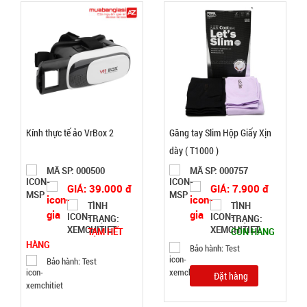
hàng
Máy phun
sương xông
tinh dầu
MÃ
SP:
Kính thực tế ảo VrBox 2
Găng tay Slim Hộp Giấy Xịn
tạo độ ẩm
dày ( T1000 )
Vân Gỗ
003185
Aroma -
MÃ SP: 000500
MÃ SP: 000757
GIÁ:
CAO
GIÁ: 39.000 đ
GIÁ: 7.900 đ
TÌNH
TÌNH
52.000 đ
TRẠNG:
TRẠNG:
TÌNH
TẠM HẾT
CÒN HÀNG
HÀNG
Bảo hành: Test
Bảo hành: Test
TRẠNG:
Đặt hàng
CÒN HÀNG
Bảo