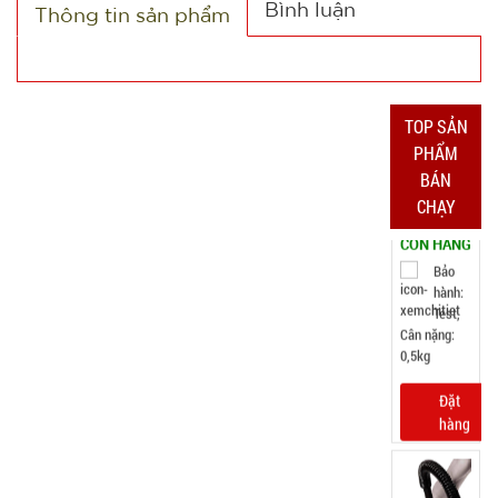
Bình luận
Thông tin sản phẩm
Bảo
hành:
Test,
Cân nặng:
0,5kg
TOP SẢN
Đặt
PHẨM
hàng
BÁN
CHẠY
Gậy bẻ tập
cơ tay lò xo
loại 20kg
MÃ
SP:
004446
GIÁ: