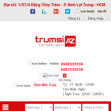
Địa chỉ: 1/57/4 Đặng Thùy Trâm - P. Bình Lợi Trung - HCM
Bản đồ
Đăng ký
Đăng nhập
Hotline:
0906335538
0967335538
0
Giỏ hàng
Giờ Mở Cửa
T2 - T7: 8h30 - 17h30
Chủ Nhật: Nghỉ
[ Nghỉ Trưa: 12h15 - 13h30 ]