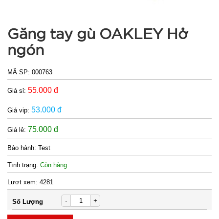
SP:
WFC
000867
Găng tay gù OAKLEY Hở
GIÁ:
ngón
14.900 đ
MÃ SP:
000763
TÌNH
55.000 đ
Giá sỉ:
TRẠNG:
53.000 đ
Giá vip:
CÒN HÀNG
Bảo
75.000 đ
Giá lẻ:
hành:
Test
Bảo hành:
Test
Đặt
Tình trạng:
Còn hàng
hàng
Lượt xem:
4281
-
+
Số Lượng