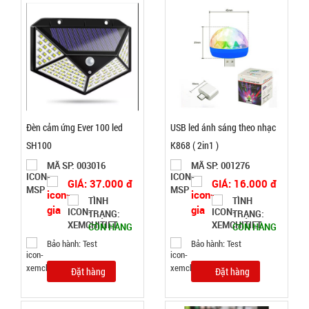
MÃ
SP:
không rỉ
004022
GIÁ:
22.900 đ
TÌNH
Đèn cảm ứng Ever 100 led
USB led ánh sáng theo nhạc
SH100
K868 ( 2in1 )
TRẠNG:
MÃ SP: 003016
MÃ SP: 001276
CÒN HÀNG
Bảo
GIÁ: 37.000 đ
GIÁ: 16.000 đ
hành:
TÌNH
TÌNH
1T 1kg
TRẠNG:
TRẠNG:
CÒN HÀNG
CÒN HÀNG
Đặt
Bảo hành: Test
Bảo hành: Test
hàng
Đặt hàng
Đặt hàng