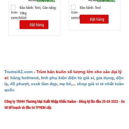
CÒN HÀNG
CÒN HÀNG
SP:
full vat )
Bảo hành: Test, Cân nặng:
Bảo hành: Test
10kg
004825
Đặt hàng
GIÁ:
Đặt hàng
38.000 đ
TÌNH
TRẠNG:
CÒN HÀNG
TrumsiAZ.com
- Trùm bán buôn số lượng lớn cho các đại lý
Bảo
sỉ:
hàng hottrend
,
linh phụ kiện điện tử giá sỉ
,
gia dụng
,
độc
hành:
Test ,
lạ
,
đồ phượt
,
cssk làm đẹp
,
mẹ bé
,...
shop giá sỉ rẻ nhất toàn
Cân nặng :
quốc
0.3kg
Công ty TNHH Thương Mại Xuất Nhập Khẩu Sadoo
- Đăng ký lần đầu 25-03-2022 - Do
Đặt
Sở kế hoạch và đầu tư TPHCM cấp
hàng
1/57/4 Đặng Thùy Trâm - P. Bình Lợi Trung - HCM
Địa chỉ: