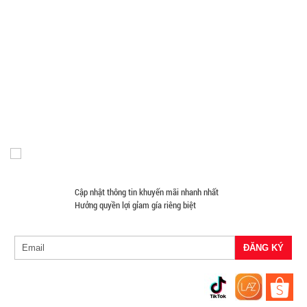
Phụ Kiện Đồ Dùng Nhà Tắm
Phụ Kiện Đồ Dùng Nhà Bếp
11.500 đ
Loa Kéo Karaoke
Nón Bảo Hiểm Giá Sỉ
Hàng Giá Sỉ Dưới 50K
TÌNH
Móc Khóa Giá Sỉ
Găng tay
Phụ Kiện Game
Quà Tặng Giá Sỉ
Máy Massage - Máy Tập Thể Dục Giá Sỉ
Quạt Mát
TRẠNG:
Đồ Chuyên Phượt Giá Sỉ
Pin Sạc Dự Phòng Giá Sỉ
CÒN HÀNG
Đồng Hồ Giá Buôn
Đồ Sửa Chữa Giá Sỉ
Mua Áo Mua Số Lượng
Bảo
hành:
Đèn Pin Giá Sỉ
Mắt Kính
Test
Đặt
hàng
Cập nhật thông tin khuyến mãi nhanh nhất
Hưởng quyền lợi gỉam gía riêng biệt
Ổ điện 3
cổng usb 6
lỗ cắm -
MÃ
SP:
Xanh Lá (