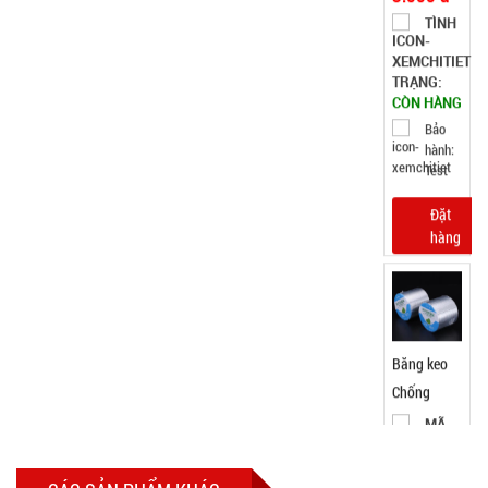
TÌNH
TRẠNG:
CÒN HÀNG
Bảo
hành:
Test
Đặt
hàng
Ly thủy tinh
hổ phách
Gorgous
MÃ
SP:
420ml
003967