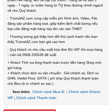
phẩm hết hàng, liên hệ đặt cọc trước - hàng sẽ về sau 3
ngày - 7 ngày, or order hàng từ TQ theo đường chính ngạch
Đặt
về cho Quý khách
hàng
- TrùmsỉAZ.com cung cấp miễn phí Hình ảnh, Video, File
đăng sản phẩm hàng loạt, giấy kiểm định chất lượng nếu
bạn cần đăng mặt hàng này lên các sàn TMĐT
- Thương lượng giá thấp hơn đối thủ cạnh tranh nếu bạn
Tripod 3
thấy TrùmsỉAZ.com bán giá cao hơn
chân ngắn
- Quý khách có nhu cầu xuất hóa đơn Đỏ VAT khi mua hàng
mini nhiều
MÃ
- Liên hệ 0906.335538 để xuất
SP:
màu
+ Khách Tỉnh vui lòng thanh toán trước tiền hàng Shop mới
001168
gửi hàng
+ Khách chọn dịch vụ vận chuyển: Gửi chành xe, Dịch vụ
GIÁ:
GHN, Viettel Post, GHTK ( phí ship Quý khách thanh toán
cho Bưu tá or chành xe sau )
3.000 đ
Xem thêm:
Chính sách Mua Sỉ
;
Chính sách Khách
TÌNH
VIP
;
Chính sách Thanh toán
TRẠNG: