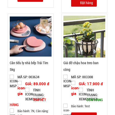
Đặt hàng
Móc khóa
rung rung
mini
MÃ
SP:
001340
GIÁ:
Cân tiểu ly nhà bếp Trái Tim
Giá đỡ chậu hoa treo ban
5kg
công
29.000 đ
MÃ SP: 003634
MÃ SP: 003308
TÌNH
GIÁ: 89.000 đ
GIÁ: 17.900 đ
TÌNH
TÌNH
TRẠNG:
TRẠNG:
TRẠNG:
CÒN HÀNG
TẠM HẾT
CÒN HÀNG
HÀNG
Bảo
Bảo hành: Test
hành:
Bảo hành: 7N, Cân nặng:
Test