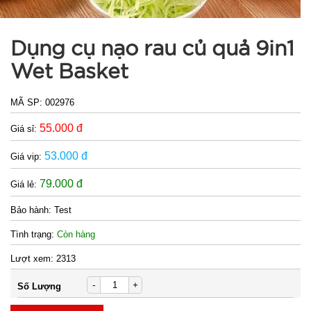
SP:
)
003000
Dụng cụ nạo rau củ quả 9in1
GIÁ:
Wet Basket
26.500 đ
MÃ SP:
002976
TÌNH
55.000 đ
Giá sỉ:
TRẠNG:
CÒN HÀNG
53.000 đ
Giá vip:
Bảo
79.000 đ
Giá lẻ:
hành:
Test
Bảo hành:
Test
Đặt
Tình trạng:
Còn hàng
hàng
Lượt xem:
2313
-
+
Số Lượng