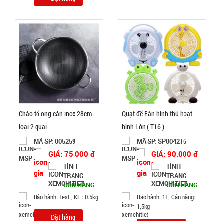
Chiếu tấm
bạc Ngủ du
lịch văn
MÃ
SP:
phòng (
T50, full vat
002369
)
GIÁ:
25.000 đ
TÌNH
Chảo tổ ong cán inox 28cm -
Quạt để Bàn hình thú hoạt
loại 2 quai
hình Lớn ( T16 )
TRẠNG:
MÃ SP: 005259
MÃ SP: SP004216
CÒN HÀNG
GIÁ: 75.000 đ
GIÁ: 90.000 đ
Bảo
TÌNH
TÌNH
hành:
TRẠNG:
TRẠNG:
Test
CÒN HÀNG
CÒN HÀNG
Bảo hành: Test , KL : 0.5kg
Bảo hành: 1T; Cân nặng:
Đặt
1,5kg
hàng
Đặt hàng