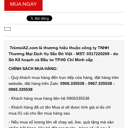
MUA NGAY
Loa
bluetooth
Gấu
MÃ
SP:
BearBrick
B5+ có mắt
004007
kính xịn
GIÁ:
TrùmsỉAZ.com là thương hiệu thuộc công ty TNHH
Thương Mại Dịch Vụ Sắc Đỏ Việt - MST: 0317220269 - do
Sở Kế hoạch và Đầu tư TP.Hồ Chí Minh cấp
115.000
đ
CHÍNH SÁCH MUA HÀNG:
TÌNH
- Quý khách mua hàng đến trực tiếp cửa hàng, đặt hàng trên
website, đặt hàng trên Zalo:
0906.335538 - 0967.335538 -
TRẠNG:
0965.335538
CÒN HÀNG
- Khách hàng mua hàng liên hệ 0906335538
Bảo
hành:
- Khách hàng đã có tên Mua sỉ sẽ được tính giá sỉ dù chỉ
1T,
mua 01 cái cho lần mua hàng sau
Cân nặng:
- Nếu mua số lượng lớn về chạy ad, live, quà tặng mà sản
0,5kg