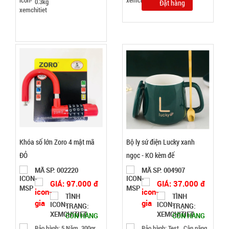
0.3kg
Đặt hàng
Đặt
hàng
Dây chuỗi
Trầm
Hương 108
MÃ
SP:
hạt full hộp
Khóa số lớn Zoro 4 mật mã
Bộ ly sứ điện Lucky xanh
003378
ĐỎ
ngọc - KO kèm đế
GIÁ:
MÃ SP: 002220
MÃ SP: 004907
GIÁ: 97.000 đ
GIÁ: 37.000 đ
29.000 đ
TÌNH
TÌNH
TÌNH
TRẠNG:
TRẠNG:
CÒN HÀNG
CÒN HÀNG
Bảo hành: 5 Năm, 300gr
Bảo hành: Test , Cân nặng