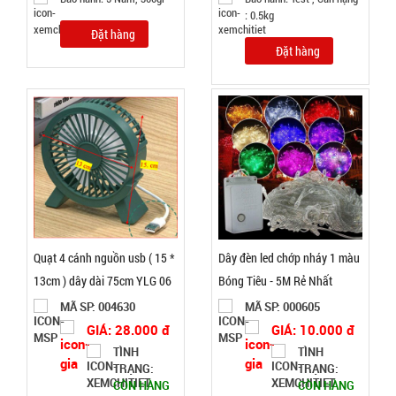
TRẠNG:
: 0.5kg
CÒN HÀNG
Đặt hàng
Bảo
Đặt hàng
hành:
Test
Đặt
hàng
Máy phun
sương xông
Quạt 4 cánh nguồn usb ( 15 *
Dây đèn led chớp nháy 1 màu
tinh dầu
MÃ
13cm ) dây dài 75cm YLG 06
Bóng Tiêu - 5M Rẻ Nhất
SP:
tạo độ ẩm
MÃ SP: 004630
MÃ SP: 000605
Vân Gỗ
003021
GIÁ: 28.000 đ
GIÁ: 10.000 đ
Aroma
GIÁ:
TÌNH
TÌNH
TRẠNG:
TRẠNG:
CÒN HÀNG
CÒN HÀNG