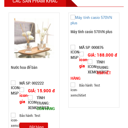
CÁC SẢN PHẨM KHÁC
GIÁ:
11.900 đ
TÌNH
Máy tính casio 570VN plus
TRẠNG:
MÃ SP: 000876
CÒN HÀNG
GIÁ: 188.000 đ
Bảo
TÌNH
hành:
Nước hoa để bàn
TRẠNG:
Test,
TẠM HẾT
Cân nặng:
HÀNG
0,2kg
MÃ SP: 002222
Bảo hành: Test
GIÁ: 15.900 đ
Đặt
hàng
TÌNH
TRẠNG:
CÒN HÀNG
Bảo hành: Test
Đặt hàng