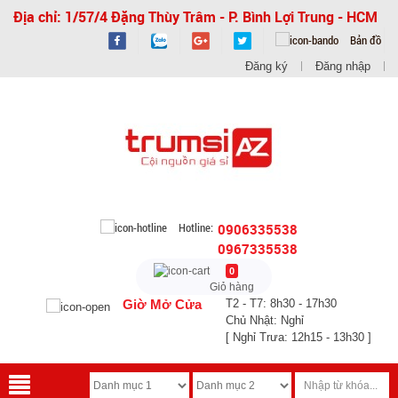
Địa chỉ: 1/57/4 Đặng Thùy Trâm - P. Bình Lợi Trung - HCM
Bản đồ
Đăng ký
Đăng nhập
Hotline:
0906335538
0967335538
0
Giỏ hàng
Giờ Mở Cửa
T2 - T7: 8h30 - 17h30
Chủ Nhật: Nghỉ
[ Nghỉ Trưa: 12h15 - 13h30 ]