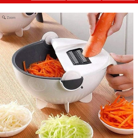
Zoom
Bộ kềm cắt
móng 12
món ( T150
MÃ