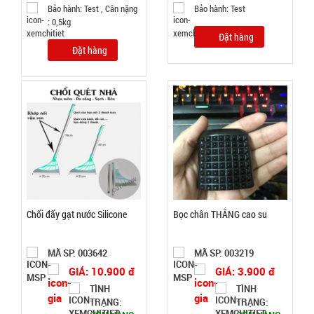
52.000 đ
Bảo hành: Test , Cân nặng
Bảo hành: Test
: 0,5kg
TÌNH
Đặt hàng
Đặt hàng
TRẠNG:
CÒN HÀNG
Bảo
hành:
Test,
Cân nặng:
0,5kg
Đặt
hàng
Chổi đẩy gạt nước Silicone
Bọc chân THẮNG cao su
MÃ SP: 003642
MÃ SP: 003219
Giá đỡ điện
GIÁ: 10.900 đ
GIÁ: 3.900 đ
thoại K61
TÌNH
TÌNH
TRẠNG:
TRẠNG:
mini ( T200,
MÃ