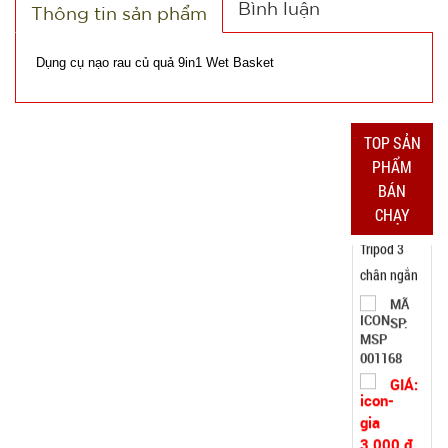
CÒN HÀNG
Bình luận
Thông tin sản phẩm
Bảo
hành:
Dụng cụ nạo rau củ quả 9in1 Wet Basket
Test
Đặt
hàng
TOP SẢN
PHẨM
BÁN
CHẠY
Băng keo
Chống
Thấm siêu
MÃ
SP:
dính 5M -
BẢN TO
003074
10CM ( t18,
GIÁ:
full vat )
24.000 đ