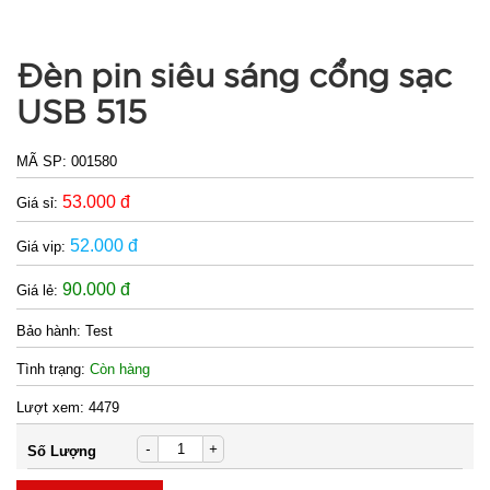
Chống
Thấm siêu
MÃ
SP:
Đèn pin siêu sáng cổng sạc
dính 5M -
BẢN TO
003074
USB 515
10CM ( t18,
GIÁ:
full vat )
MÃ SP:
001580
24.000 đ
53.000 đ
Giá sỉ:
TÌNH
52.000 đ
Giá vip:
TRẠNG:
90.000 đ
Giá lẻ:
CÒN HÀNG
Bảo
Bảo hành:
Test
hành:
Tình trạng:
Còn hàng
Test
Lượt xem:
4479
Đặt
hàng
-
+
Số Lượng