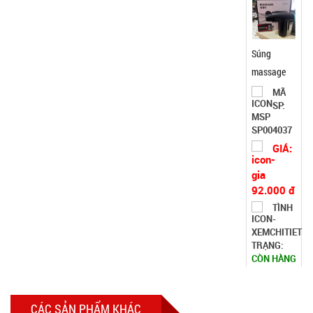
GIÁ:
802
92.000 đ
TÌNH
TRẠNG:
CÒN HÀNG
Bảo
hành:
Test,
Cân nặng:
0,3kg
Đặt
hàng
Thanh xốp
CÁC SẢN PHẨM KHÁC