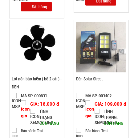
Cân nặng:
Đặt hàng
1kg
Đặt hàng
Đặt
hàng
Ổ điện 3
cổng usb 6
lỗ cắm -
MÃ
Lót nón bảo hiểm ( bộ 2 cái ) -
Đèn Solar Street
SP:
Xanh Lá (
ĐEN
T120 )
002019
MÃ SP: 000831
MÃ SP: 003402
GIÁ:
GIÁ: 18.000 đ
GIÁ: 109.000 đ
TÌNH
TÌNH
TRẠNG:
TRẠNG:
31.000 đ
CÒN HÀNG
CÒN HÀNG
TÌNH
Bảo hành: Test
Bảo hành: Test