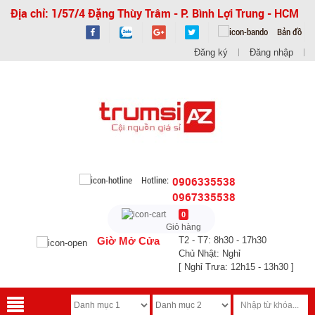
Địa chỉ: 1/57/4 Đặng Thùy Trâm - P. Bình Lợi Trung - HCM
Bản đồ
Đăng ký
Đăng nhập
Hotline:
0906335538
0967335538
0
Giỏ hàng
Giờ Mở Cửa
T2 - T7: 8h30 - 17h30
Chủ Nhật: Nghỉ
[ Nghỉ Trưa: 12h15 - 13h30 ]