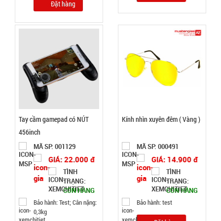
Đặt hàng
Máy đánh
trứng
Scarlett
MÃ
SP:
002964
GIÁ:
Tay cầm gamepad có NÚT
Kính nhìn xuyên đêm ( Vàng )
456inch
62.000 đ
TÌNH
MÃ SP: 001129
MÃ SP: 000491
GIÁ: 22.000 đ
GIÁ: 14.900 đ
TÌNH
TÌNH
TRẠNG:
TRẠNG:
TRẠNG:
CÒN HÀNG
CÒN HÀNG
CÒN HÀNG
Bảo
Bảo hành: Test; Cân nặng:
Bảo hành: test
hành:
0,3kg
1T,