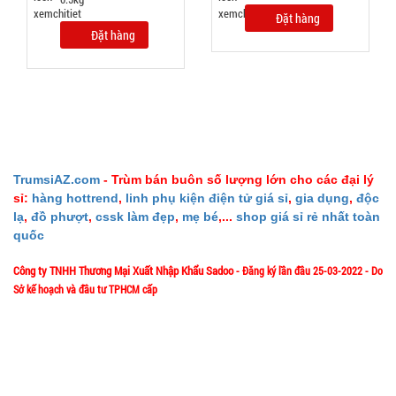
Đặt hàng
Đặt hàng
Dụng cụ lò
xo Tummy
Trimmer
MÃ
SP:
000749
TrumsiAZ.com
- Trùm bán buôn số lượng lớn cho các đại lý
GIÁ:
sỉ:
hàng hottrend
,
linh phụ kiện điện tử giá sỉ
,
gia dụng
,
độc
lạ
,
đồ phượt
,
cssk làm đẹp
,
mẹ bé
,...
shop giá sỉ rẻ nhất toàn
quốc
20.000 đ
TÌNH
Công ty TNHH Thương Mại Xuất Nhập Khẩu Sadoo
- Đăng ký lần đầu 25-03-2022 - Do
Sở kế hoạch và đầu tư TPHCM cấp
TRẠNG:
1/57/4 Đặng Thùy Trâm - P. Bình Lợi Trung - HCM
Địa chỉ:
CÒN HÀNG
Bảo
Hotline: 0906.335538 – 0967.335538- 0911.335538
hành:
Test
Email: trumsiaz@gmail.com