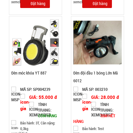
T500 )
GIÁ:
Đặt hàng
Đặt hàng
14.900 đ
TÌNH
TRẠNG:
CÒN HÀNG
Bảo
hành:
Test ,
Đèn móc khóa YT 887
Đèn đội đầu 1 bóng Lớn Mã
Cân nặng :
0.3kg
6012
MÃ SP: SP004239
MÃ SP: 003210
Đặt
GIÁ: 55.000 đ
GIÁ: 28.000 đ
hàng
TÌNH
TÌNH
TRẠNG:
TRẠNG:
CÒN HÀNG
TẠM HẾT
HÀNG
Bảo hành: 3T, Cân nặng:
0,3kg
Bảo hành: Test
Nồi hấp 2