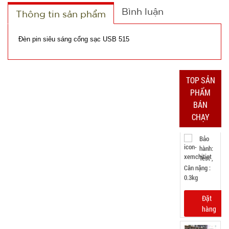
TRẠNG:
Bình luận
Thông tin sản phẩm
CÒN HÀNG
Bảo
Đèn pin siêu sáng cổng sạc USB 515
hành:
Test ,
Cân nặng :
0.3kg
TOP SẢN
Đặt
PHẨM
hàng
BÁN
CHẠY
Súng
massage
Gun 30w -
MÃ
SP:
Nút Bấm lõi
đồng có
SP004037
logo Mã