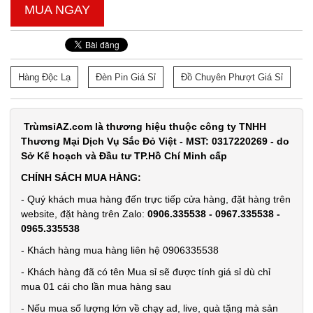
MUA NGAY
Găng tay
Slim túi
Hàng Độc Lạ
Đèn Pin Giá Sỉ
Đồ Chuyên Phượt Giá Sỉ
nilon rẻ (
MÃ
SP:
T1000 )
005066
TrùmsỉAZ.com là thương hiệu thuộc công ty TNHH
Thương Mại Dịch Vụ Sắc Đỏ Việt - MST: 0317220269 - do
GIÁ:
Sở Kế hoạch và Đầu tư TP.Hồ Chí Minh cấp
CHÍNH SÁCH MUA HÀNG:
5.900 đ
- Quý khách mua hàng đến trực tiếp cửa hàng, đặt hàng trên
TÌNH
website, đặt hàng trên Zalo:
0906.335538 - 0967.335538 -
0965.335538
TRẠNG:
- Khách hàng mua hàng liên hệ 0906335538
CÒN HÀNG
Bảo
- Khách hàng đã có tên Mua sỉ sẽ được tính giá sỉ dù chỉ
hành:
mua 01 cái cho lần mua hàng sau
Test ,
- Nếu mua số lượng lớn về chạy ad, live, quà tặng mà sản
Cân nặng :