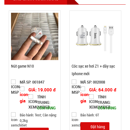
chặn cửa
cách âm
MÃ
SP:
thông minh
1M
003055
GIÁ:
7.500 đ
TÌNH
Nút game N10
Cóc sạc xe hơi Z1 + dây sạc
Iphone mới
TRẠNG:
MÃ SP: 001847
MÃ SP: 002008
CÒN HÀNG
Bảo
GIÁ: 19.000 đ
GIÁ: 64.000 đ
hành:
TÌNH
TÌNH
Test
TRẠNG:
TRẠNG:
CÒN HÀNG
CÒN HÀNG
Đặt
Bảo hành: Test; Cân nặng:
Bảo hành: 6T
hàng
0,2kg
Đặt hàng