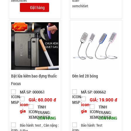
tầng inox
Đặt hàng
Soup
MÃ
SP:
Steamer
003196
GIÁ:
46.000 đ
TÌNH
Bật lửa kiêm bao đựng thuốc
Đèn led 28 bóng
TRẠNG:
Focus
CÒN HÀNG
Bảo
MÃ SP: 000061
MÃ SP: 000662
hành:
GIÁ: 60.000 đ
GIÁ: 19.900 đ
Test
TÌNH
TÌNH
TRẠNG:
TRẠNG:
Đặt
CÒN HÀNG
CÒN HÀNG
hàng
Bảo hành: test , Cân nặng :
Bảo hành: Test
0.5kg