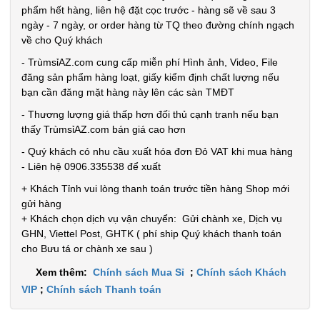
0.3kg
phẩm hết hàng, liên hệ đặt cọc trước - hàng sẽ về sau 3
ngày - 7 ngày, or order hàng từ TQ theo đường chính ngạch
Đặt
về cho Quý khách
hàng
- TrùmsỉAZ.com cung cấp miễn phí Hình ảnh, Video, File
đăng sản phẩm hàng loạt, giấy kiểm định chất lượng nếu
bạn cần đăng mặt hàng này lên các sàn TMĐT
- Thương lượng giá thấp hơn đối thủ cạnh tranh nếu bạn
thấy TrùmsỉAZ.com bán giá cao hơn
Giá đỡ điện
- Quý khách có nhu cầu xuất hóa đơn Đỏ VAT khi mua hàng
thoại K61
- Liên hệ 0906.335538 để xuất
mini ( T200,
MÃ
+ Khách Tỉnh vui lòng thanh toán trước tiền hàng Shop mới
SP:
full vat )
gửi hàng
004825
+ Khách chọn dịch vụ vận chuyển: Gửi chành xe, Dịch vụ
GIÁ:
GHN, Viettel Post, GHTK ( phí ship Quý khách thanh toán
cho Bưu tá or chành xe sau )
Xem thêm:
Chính sách Mua Sỉ
;
Chính sách Khách
38.000 đ
VIP
;
Chính sách Thanh toán
TÌNH