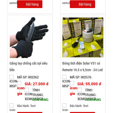
Đặt hàng
Đặt hàng
TRẠNG:
CÒN HÀNG
Bảo
hành:
7N ,
Cân nặng :
0.3kg
Đặt
hàng
Găng tay chống cắt sợi siêu
Bóng tích điện Solar V51 có
bền
Remote 16.5 x 9,5cm - 24 Led
Trung
MÃ SP: 002262
MÃ SP: 002576
Dây cáp
GIÁ: 27.000 đ
GIÁ: 55.000 đ
sạc 100w
TÌNH
TÌNH
báo vol
TRẠNG:
TRẠNG:
MÃ
CÒN HÀNG
CÒN HÀNG
SP:
điện mã
Bảo hành: Test
Bảo hành: Test
218 3 đầu (
004737