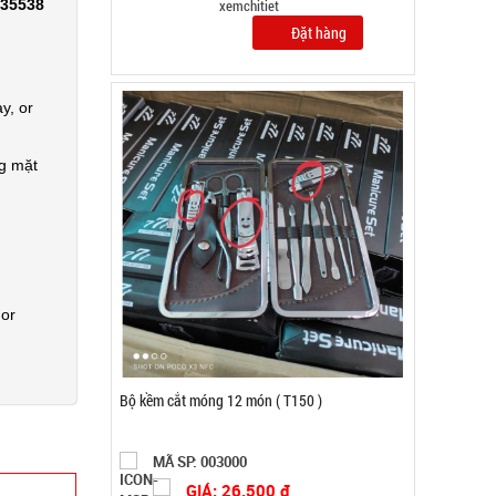
335538
Đặt hàng
y, or
ng mặt
 or
Ly thủy tinh hổ phách Gorgous 420ml
MÃ SP: 003967
GIÁ: 11.900 đ