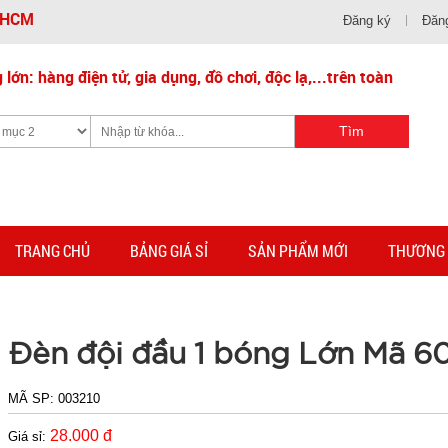
- HCM
Đăng ký
Đăn
lớn: hàng điện tử, gia dụng, đồ chơi, độc lạ,...trên toàn
TRANG CHỦ
BẢNG GIÁ SỈ
SẢN PHẨM MỚI
THƯƠNG 
Đèn đội đầu 1 bóng Lớn Mã 6
MÃ SP:
003210
28.000 đ
Giá sỉ: