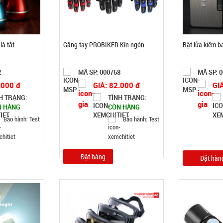
là tắt
Găng tay PROBIKER Kín ngón
Bật lửa kiêm 
2
MÃ SP: 000768
MÃ SP: 
.000 đ
GIÁ: 82.000 đ
GI
H TRẠNG:
TÌNH TRẠNG:
N HÀNG
CÒN HÀNG
Bảo hành: Test
Bảo hành: Test
Đặt hàng
Đặt hàn