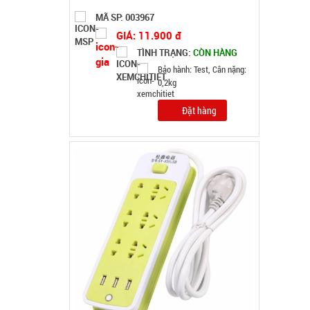
MÃ SP: 002019
GIÁ: 31.000 đ
TÌNH TRẠNG:
CÒN HÀNG
Bảo hành: 7N , Cân nặng :
0.3kg
Đặt hàng