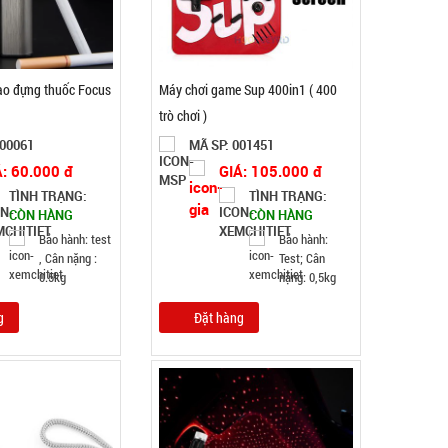
bao đựng thuốc Focus
Máy chơi game Sup 400in1 ( 400
trò chơi )
000061
MÃ SP: 001451
Á: 60.000 đ
GIÁ: 105.000 đ
Gậy bẻ tập cơ tay lò xo loại 20kg
TÌNH TRẠNG:
TÌNH TRẠNG:
CÒN HÀNG
CÒN HÀNG
MÃ SP: 004446
Bảo hành: test
Bảo hành:
GIÁ: 21.000 đ
, Cân nặng :
Test; Cân
0.5kg
nặng: 0,5kg
TÌNH TRẠNG:
CÒN HÀNG
Bảo hành: Test, Cân nặng:
g
Đặt hàng
1kg
Đặt hàng