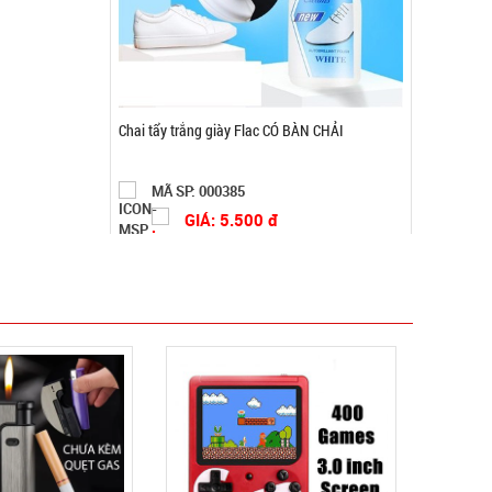
Bình thủy tinh nắp Inox có quai 500ml
MÃ SP: 002108
GIÁ: 5.900 đ
TÌNH TRẠNG:
CÒN HÀNG
Bảo hành: Test
Đặt hàng