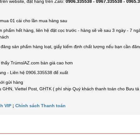
rên website, đặt hàng trên Zalo:
0906.335538 - 0967.335538 - 0965.
ỉ mua 01 cái cho lần mua hàng sau
n phẩm hết hàng, liên hệ đặt cọc trước - hàng sẽ về sau 3 ngày - 7 ngà
khách
e đăng sản phẩm hàng loạt, giấy kiểm định chất lượng nếu bạn cần đă
n thấy TrùmsỉAZ.com bán giá cao hơn
àng - Liên hệ 0906.335538 để xuất
mới gửi hàng
 GHN, Viettel Post, GHTK ( phí ship Quý khách thanh toán cho Bưu tá
h VIP
;
Chính sách Thanh toán