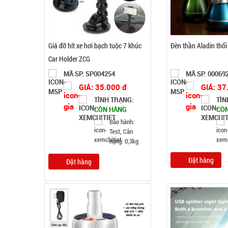
Giá đỡ hít xe hơi bạch tuộc 7 khúc
Đèn thần Aladin thổi 
Car Holder ZCG
MÃ SP: SP004254
MÃ SP: 00069
GIÁ: 35.000 đ
GIÁ: 37
TÌNH TRẠNG:
TÌN
CÒN HÀNG
CÒ
Bảo hành:
Test, Cân
nặng: 0,3kg
Đặt hàng
Đặt hàng