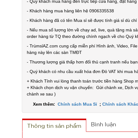
- Quý khách mua hàng đến trực tiếp cửa hàng, đặt hàng t
- Khách hàng mua hàng liên hệ 0906335538
- Khách hàng đã có tên Mua sỉ sẽ được tính giá sỉ dù ch
- Nếu mua số lượng lớn về chạy ad, live, quà tặng mà sả
order hàng từ TQ theo đường chính ngạch về cho Quý 
- TrùmsỉAZ.com cung cấp miễn phí Hình ảnh, Video, Fil
hàng này lên các sàn TMĐT
- Thương lượng giá thấp hơn đối thủ cạnh tranh nếu bạ
- Quý khách có nhu cầu xuất hóa đơn Đỏ VAT khi mua h
+ Khách Tỉnh vui lòng thanh toán trước tiền hàng Shop 
+ Khách chọn dịch vụ vận chuyển: Gửi chành xe, Dịch vụ
chành xe sau )
Xem thêm:
Chính sách Mua Sỉ
;
Chính sách Khác
Bình luận
Thông tin sản phẩm