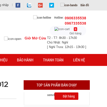
Bản đồ
g nhập
Hotline:
0906335538
0967335538
0
Giỏ hàng
Giờ Mở Cửa
T2 - T7: 8h30 - 17h30
Chủ Nhật: Nghỉ
[ Nghỉ Trưa: 12h15 - 13h30 ]
Găng tay Slim túi nilon rẻ ( T1000 )
HIỆU
BẢO HÀNH
THANH TOÁN
LIÊN HỆ
MÃ SP: 005066
GIÁ: 5.900 đ
TÌNH TRẠNG:
CÒN HÀNG
012
TOP SẢN PHẨM BÁN CHẠY
Bảo hành: Test , Cân nặng :
0.3kg
Đặt hàng