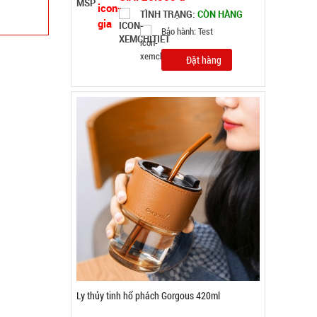
TÌNH TRẠNG:
CÒN HÀNG
Bảo hành: Test, Cân nặng:
0,2kg
Đặt hàng
Ổ điện 3 cổng usb 6 lỗ cắm - Xanh Lá ( T120 )