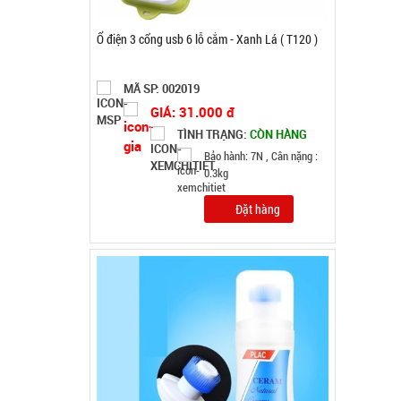
Chai tẩy trắng giày Flac CÓ BÀN CHẢI
MÃ SP: 000385
GIÁ: 5.500 đ
TÌNH TRẠNG:
CÒN HÀNG
Bảo hành: Test
Đặt hàng