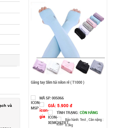
Bộ kềm cắt móng 12 món ( T150 )
MÃ SP: 003000
ạch và
GIÁ: 26.500 đ
TÌNH TRẠNG:
CÒN HÀNG
Bảo hành: Test