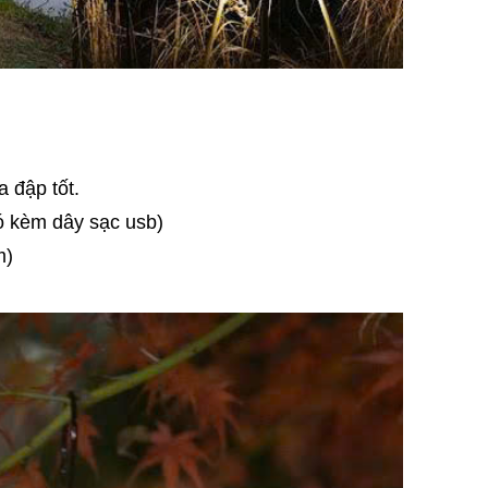
 đập tốt.
có kèm dây sạc usb)
m)