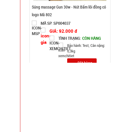
Quạt sạc tích điện pin 10 cell 48V Lớn - lồng sắt
cánh sắt KO XOAY ( T18 )
MÃ SP: 004718
GIÁ: 225.000 đ
TÌNH TRẠNG:
CÒN HÀNG
Bảo hành: 1T , Cân nặng :
2kg
Đặt hàng