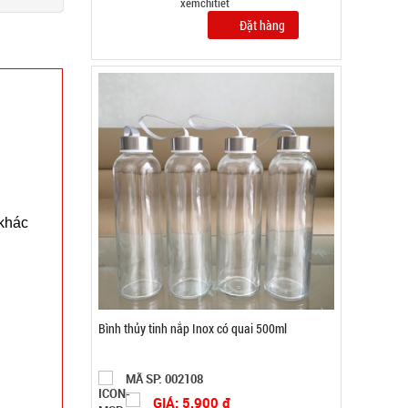
Đặt hàng
 khác
Chai tẩy trắng giày Flac CÓ BÀN CHẢI
MÃ SP: 000385
GIÁ: 5.500 đ