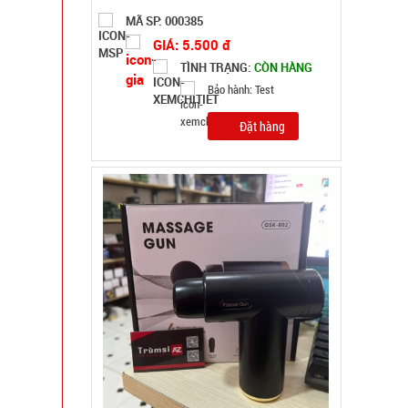
MÃ SP: SP004037
GIÁ: 92.000 đ
TÌNH TRẠNG:
CÒN HÀNG
Bảo hành: Test, Cân nặng:
0,3kg
Đặt hàng