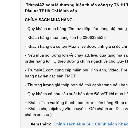
TrùmsỉAZ.com là thương hiệu thuộc công ty TNHH T
Đầu tư TP.Hồ Chí Minh cấp
CHÍNH SÁCH MUA HÀNG:
- Quý khách mua hàng đến trực tiếp cửa hàng, đặt hàng t
- Khách hàng mua hàng liên hệ 0906335538
- Khách hàng đã có tên Mua sỉ sẽ được tính giá sỉ dù ch
- Nếu mua số lượng lớn về chạy ad, live, quà tặng mà sả
order hàng từ TQ theo đường chính ngạch về cho Quý 
- TrùmsỉAZ.com cung cấp miễn phí Hình ảnh, Video, Fil
hàng này lên các sàn TMĐT
- Thương lượng giá thấp hơn đối thủ cạnh tranh nếu bạ
- Quý khách có nhu cầu xuất hóa đơn Đỏ VAT khi mua h
+ Khách Tỉnh vui lòng thanh toán trước tiền hàng Shop 
+ Khách chọn dịch vụ vận chuyển: Gửi chành xe, Dịch vụ
chành xe sau )
Xem thêm:
Chính sách Mua Sỉ
;
Chính sách Khác