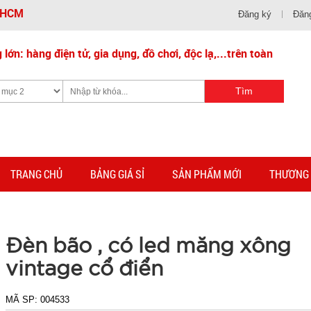
- HCM
Đăng ký
Đăn
lớn: hàng điện tử, gia dụng, đồ chơi, độc lạ,...trên toàn
TRANG CHỦ
BẢNG GIÁ SỈ
SẢN PHẨM MỚI
THƯƠNG 
Đèn bão , có led măng xông
vintage cổ điển
MÃ SP:
004533