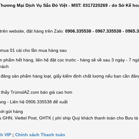
hương Mại Dịch Vụ Sắc Đỏ Việt - MST: 0317220269 - do Sở Kế ho
rên website, đặt hàng trên Zalo:
0906.335538 - 0967.335538 - 0965.
ỉ mua 01 cái cho lần mua hàng sau
n phẩm hết hàng, liên hệ đặt cọc trước - hàng sẽ về sau 3 ngày - 7 ngà
khách
e đăng sản phẩm hàng loạt, giấy kiểm định chất lượng nếu bạn cần đă
n thấy TrùmsỉAZ.com bán giá cao hơn
àng - Liên hệ 0906.335538 để xuất
mới gửi hàng
 GHN, Viettel Post, GHTK ( phí ship Quý khách thanh toán cho Bưu tá
h VIP
;
Chính sách Thanh toán