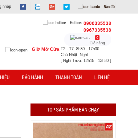
Bản đồ
g nhập
Hotline:
0906335538
0967335538
0
Giỏ hàng
Giờ Mở Cửa
T2 - T7: 8h30 - 17h30
Chuông báo động chống trộm cửa
Chủ Nhật: Nghỉ
[ Nghỉ Trưa: 12h15 - 13h30 ]
MÃ SP: 000389
HIỆU
BẢO HÀNH
THANH TOÁN
LIÊN HỆ
GIÁ: 11.500 đ
TÌNH TRẠNG:
CÒN HÀNG
Bảo hành: Test
Đặt hàng
TOP SẢN PHẨM BÁN CHẠY