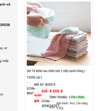
ạch và
335538
y, or
ng mặt
Bình thủy tinh nắp Inox có quai 500ml
MÃ SP: 002108
 or
GIÁ: 5.900 đ
TÌNH TRẠNG:
CÒN HÀNG
Bảo hành: Test