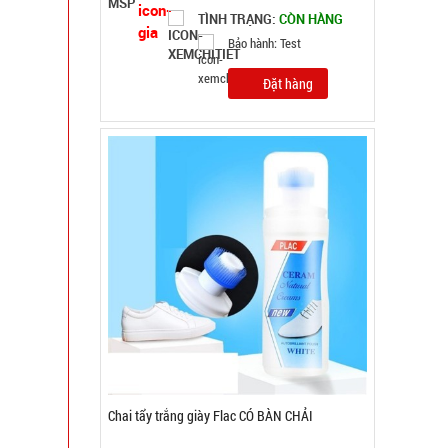
TÌNH TRẠNG:
CÒN HÀNG
Bảo hành: Test
Đặt hàng
Súng massage Gun 30w - Nút Bấm lõi đồng có
logo Mã 802