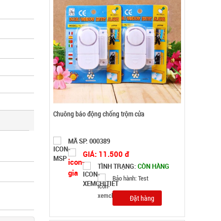
Set 10 khăn lau chén bát 2 mặt xanh hồng (
T2000 cái )
MÃ SP: 002874
GIÁ: 8.500 đ
TÌNH TRẠNG:
CÒN HÀNG
Bảo hành: Test; Cân nặng:
0.2kg
Đặt hàng