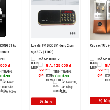
GKONG 3T ko
Loa đài FM BKK 851 dùng 2 pin
Cáp sạc TỪ dâ
 Promax
sạc 3.7v ( T100 )
198
MÃ SP: 001812
MÃ SP: 
.000 đ
GIÁ: 125.000 đ
GI
H TRẠNG:
TÌNH TRẠNG:
N HÀNG
CÒN HÀNG
Bảo hành:
Bảo hành: 3T,
Test; Cân
Cân nặng:
nặng: 0,2kg
0,3kg
Đặt hàn
Đặt hàng