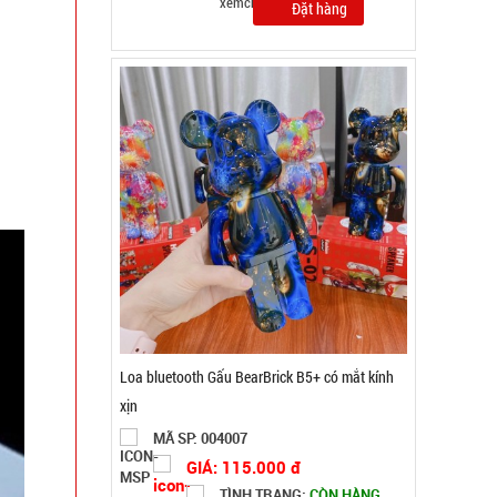
Đặt hàng
Chai xịt khử mùi hôi giày Nhật Bản công nghệ
Ag+ 260ML
MÃ SP: 003834
GIÁ: 9.900 đ
TÌNH TRẠNG:
CÒN HÀNG