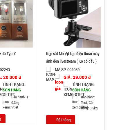
Khay làm đá 33 ô tròn có nắp đậy
MÃ SP: 003858
GIÁ: 5.900 đ
TÌNH TRẠNG:
CÒN HÀNG
Bảo hành: Test, Cân nặng:
0,5kg
y dù TypeC
Kẹp sắt Mỏ Vịt kẹp điện thoại máy
ảnh đèn livestream ( Ko có đầu )
Đặt hàng
002243
MÃ SP: 004059
Á: 20.000 đ
GIÁ: 29.000 đ
TÌNH TRẠNG:
TÌNH TRẠNG:
CÒN HÀNG
CÒN HÀNG
Bảo hành: 1T
Bảo hành:
0.3kg
Test, Cân
nặng: 0.5kg
g
Đặt hàng