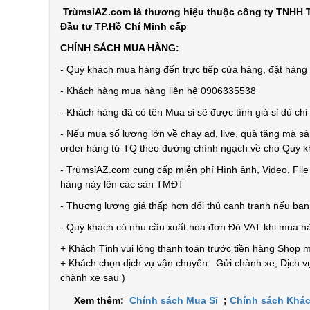
TrùmsỉAZ.com là thương hiệu thuộc công ty TNHH T
Đầu tư TP.Hồ Chí Minh cấp
CHÍNH SÁCH MUA HÀNG:
- Quý khách mua hàng đến trực tiếp cửa hàng, đặt hàng t
- Khách hàng mua hàng liên hệ 0906335538
- Khách hàng đã có tên Mua sỉ sẽ được tính giá sỉ dù ch
- Nếu mua số lượng lớn về chạy ad, live, quà tặng mà sả
order hàng từ TQ theo đường chính ngạch về cho Quý 
- TrùmsỉAZ.com cung cấp miễn phí Hình ảnh, Video, Fil
hàng này lên các sàn TMĐT
- Thương lượng giá thấp hơn đối thủ cạnh tranh nếu bạ
- Quý khách có nhu cầu xuất hóa đơn Đỏ VAT khi mua h
+ Khách Tỉnh vui lòng thanh toán trước tiền hàng Shop 
+ Khách chọn dịch vụ vận chuyển: Gửi chành xe, Dịch vụ
chành xe sau )
Xem thêm:
Chính sách Mua Sỉ
;
Chính sách Khác