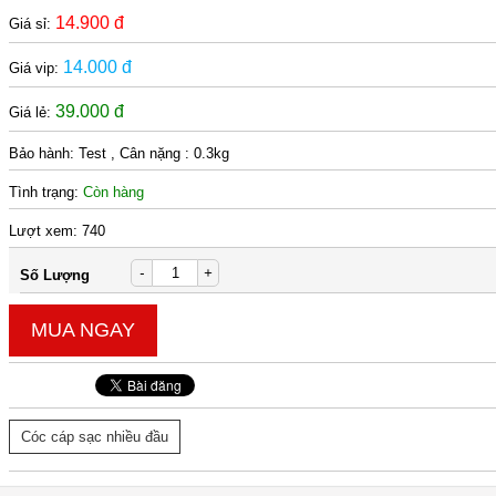
14.900 đ
Giá sỉ:
14.000 đ
Giá vip:
39.000 đ
Giá lẻ:
Bảo hành:
Test , Cân nặng : 0.3kg
Tình trạng:
Còn hàng
Lượt xem:
740
-
+
Số Lượng
MUA NGAY
Cóc cáp sạc nhiều đầu