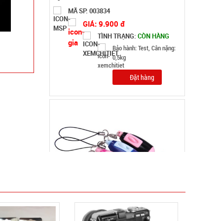
MÃ SP: 001340
GIÁ: 29.000 đ
TÌNH TRẠNG:
CÒN HÀNG
Bảo hành: Test
Đặt hàng