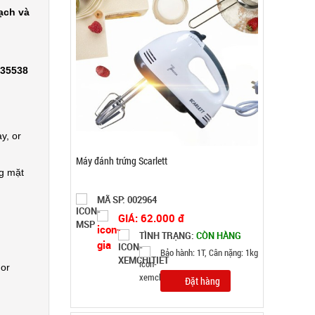
ạch và
335538
y, or
Tripod 3 chân ngắn mini nhiều màu
ng mặt
MÃ SP: 001168
GIÁ: 3.000 đ
TÌNH TRẠNG:
CÒN HÀNG
Bảo hành: Test
Đặt hàng
 or