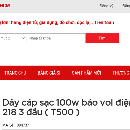
- HCM
Đăng ký
Đăn
lớn: hàng điện tử, gia dụng, đồ chơi, độc lạ,...trên toàn
TRANG CHỦ
BẢNG GIÁ SỈ
SẢN PHẨM MỚI
THƯƠNG 
Dây cáp sạc 100w báo vol đi
218 3 đầu ( T500 )
MÃ SP:
004737