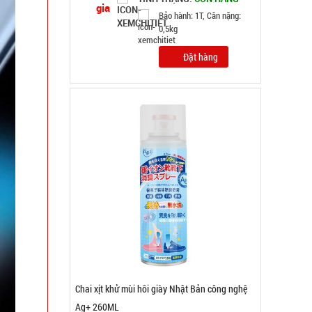
Bảo hành: Test, Cân nặng:
0,5kg
Đặt hàng
Móc khóa rung rung mini