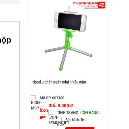
hộp
Loa bluetooth Gấu BearBrick B5+ có mắt kính
xịn
MÃ SP: 004007
GIÁ: 115.000 đ
TÌNH TRẠNG:
CÒN HÀNG
Bảo hành: 1T, Cân nặng:
0,5kg