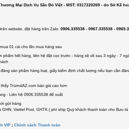
hương Mại Dịch Vụ Sắc Đỏ Việt - MST: 0317220269 - do Sở Kế ho
rên website, đặt hàng trên Zalo:
0906.335538 - 0967.335538 - 0965.
ỉ mua 01 cái cho lần mua hàng sau
n phẩm hết hàng, liên hệ đặt cọc trước - hàng sẽ về sau 3 ngày - 7 ngà
khách
e đăng sản phẩm hàng loạt, giấy kiểm định chất lượng nếu bạn cần đă
n thấy TrùmsỉAZ.com bán giá cao hơn
àng - Liên hệ 0906.335538 để xuất
mới gửi hàng
 GHN, Viettel Post, GHTK ( phí ship Quý khách thanh toán cho Bưu tá
h VIP
;
Chính sách Thanh toán