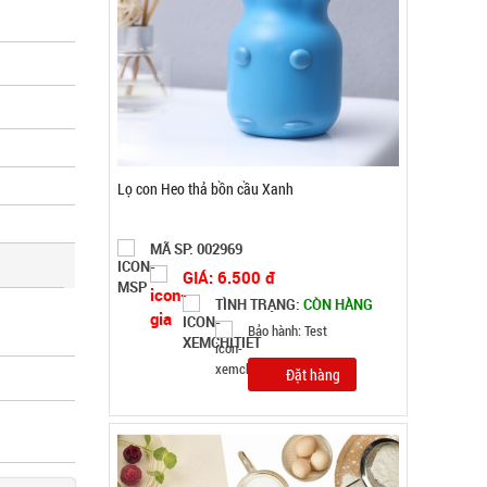
Máy đánh trứng Scarlett
MÃ SP: 002964
GIÁ: 62.000 đ
TÌNH TRẠNG:
CÒN HÀNG
Bảo hành: 1T, Cân nặng: 1kg
Đặt hàng