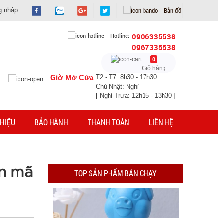
Bản đồ
g nhập
Hotline:
0906335538
0967335538
Lọ con Heo thả bồn cầu Xanh
0
Giỏ hàng
MÃ SP: 002969
Giờ Mở Cửa
T2 - T7: 8h30 - 17h30
Chủ Nhật: Nghỉ
GIÁ: 6.500 đ
[ Nghỉ Trưa: 12h15 - 13h30 ]
TÌNH TRẠNG:
CÒN HÀNG
Bảo hành: Test
HIỆU
BẢO HÀNH
THANH TOÁN
LIÊN HỆ
Đặt hàng
ện mã
TOP SẢN PHẨM BÁN CHẠY