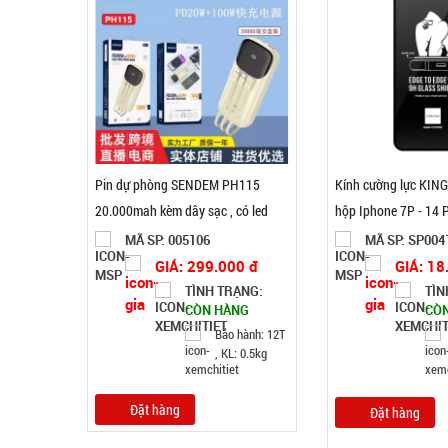
Pin dự phòng SENDEM PH115
Kính cường lực KIN
20.000mah kèm dây sạc , có led
hộp Iphone 7P - 14
MÃ SP: 005106
MÃ SP: SP004
GIÁ: 299.000 đ
GIÁ: 18
TÌNH TRẠNG:
TÌN
CÒN HÀNG
CÒ
Bảo hành: 12T
, KL: 0.5kg
Đặt hàng
Đặt hàng