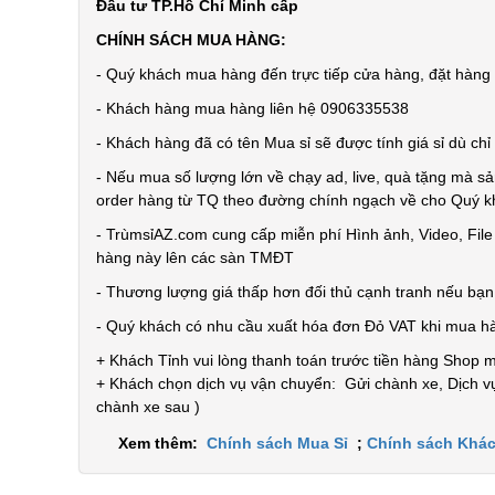
Đầu tư TP.Hồ Chí Minh cấp
CHÍNH SÁCH MUA HÀNG:
- Quý khách mua hàng đến trực tiếp cửa hàng, đặt hàng t
- Khách hàng mua hàng liên hệ 0906335538
- Khách hàng đã có tên Mua sỉ sẽ được tính giá sỉ dù ch
- Nếu mua số lượng lớn về chạy ad, live, quà tặng mà sả
order hàng từ TQ theo đường chính ngạch về cho Quý 
- TrùmsỉAZ.com cung cấp miễn phí Hình ảnh, Video, Fil
hàng này lên các sàn TMĐT
- Thương lượng giá thấp hơn đối thủ cạnh tranh nếu bạ
- Quý khách có nhu cầu xuất hóa đơn Đỏ VAT khi mua h
+ Khách Tỉnh vui lòng thanh toán trước tiền hàng Shop 
+ Khách chọn dịch vụ vận chuyển: Gửi chành xe, Dịch vụ
chành xe sau )
Xem thêm:
Chính sách Mua Sỉ
;
Chính sách Khác