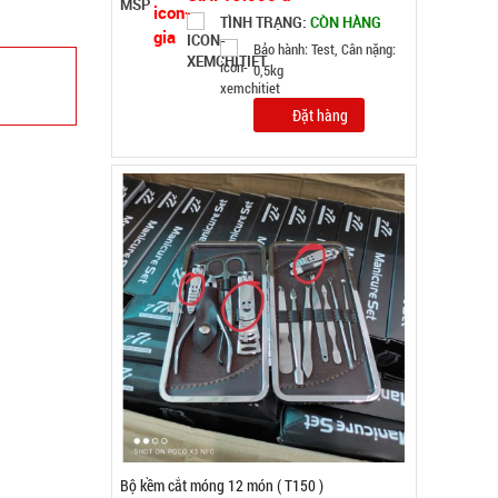
GIÁ: 26.500 đ
TÌNH TRẠNG:
CÒN HÀNG
Bảo hành: Test
Đặt hàng
Máy phun sương xông tinh dầu tạo độ ẩm Vân