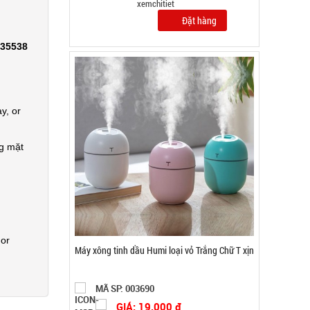
0,5kg
Đặt hàng
335538
y, or
ng mặt
 or
Bộ kềm cắt móng 12 món ( T150 )
MÃ SP: 003000