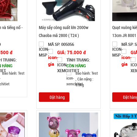
 và tiếng nổ -
Máy sấy công suất lớn 2000w
Quạt vuông ki
Chaoba mã 2800 ( T24 )
13cm JR 8001
0
MÃ SP: 005056
MÃ SP: 
.500 đ
GIÁ: 75.000 đ
GI
H TRẠNG:
TÌNH TRẠNG:
N HÀNG
CÒN HÀNG
Bảo hành: Test
Bảo hành: Test
, Cân nặng :
0.5kg
Đặt hàng
Đặt hàn