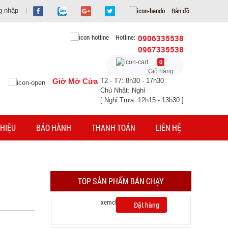
Bản đồ
g nhập
Hotline:
0906335538
0967335538
0
Giỏ hàng
Giờ Mở Cửa
T2 - T7: 8h30 - 17h30
Chủ Nhật: Nghỉ
[ Nghỉ Trưa: 12h15 - 13h30 ]
Lót chuột pad 25x30cm Tyloo màu đỏ Dày 4 Ly
HIỆU
BẢO HÀNH
THANH TOÁN
LIÊN HỆ
( T200, Full VAT )
MÃ SP: SP004285
GIÁ: 16.000 đ
TÌNH TRẠNG:
CÒN HÀNG
TOP SẢN PHẨM BÁN CHẠY
Bảo hành: Test; Cân nặng:
0,3kg
Đặt hàng