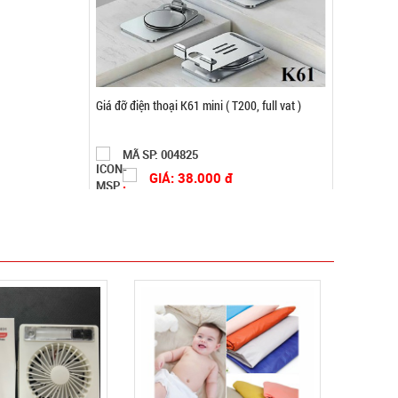
Máy cắt tỉa lông mũi bằng thép không rỉ
MÃ SP: 004022
GIÁ: 22.900 đ
TÌNH TRẠNG:
CÒN HÀNG
Bảo hành: 1T 1kg
Đặt hàng