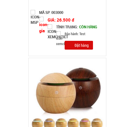
Gỗ Aroma
MÃ SP: 003021
GIÁ: 52.000 đ
TÌNH TRẠNG:
CÒN HÀNG
Bảo hành: Test, Cân nặng:
0,5kg
Đặt hàng