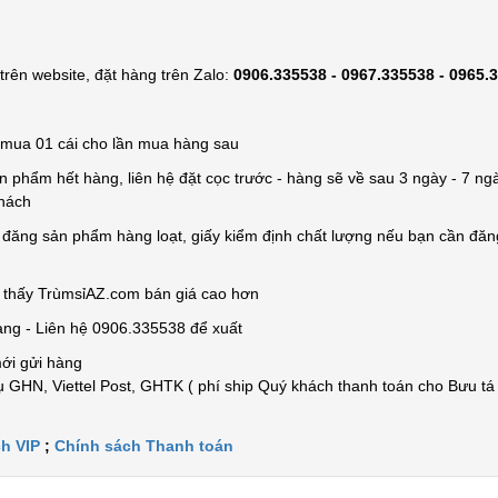
rên website, đặt hàng trên Zalo:
0906.335538 - 0967.335538 - 0965.
ỉ mua 01 cái cho lần mua hàng sau
n phẩm hết hàng, liên hệ đặt cọc trước - hàng sẽ về sau 3 ngày - 7 ngà
khách
e đăng sản phẩm hàng loạt, giấy kiểm định chất lượng nếu bạn cần đă
n thấy TrùmsỉAZ.com bán giá cao hơn
àng - Liên hệ 0906.335538 để xuất
mới gửi hàng
 GHN, Viettel Post, GHTK ( phí ship Quý khách thanh toán cho Bưu tá
h VIP
;
Chính sách Thanh toán