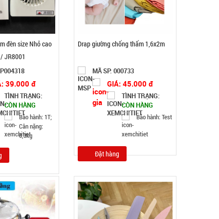
êm đèn size Nhỏ cao
Drap giường chống thấm 1,6x2m
 / JR8001
SP004318
MÃ SP: 000733
Á: 39.000 đ
GIÁ: 45.000 đ
Chiếu tấm bạc Ngủ du lịch văn phòng ( T50, full
TÌNH TRẠNG:
TÌNH TRẠNG:
CÒN HÀNG
CÒN HÀNG
vat )
Bảo hành: 1T;
Bảo hành: Test
MÃ SP: 002369
Cân nặng:
GIÁ: 25.000 đ
0,3kg
TÌNH TRẠNG:
CÒN HÀNG
Đặt hàng
g
Bảo hành: Test
Đặt hàng