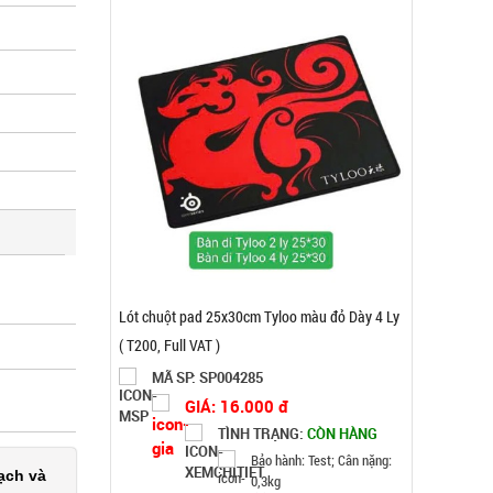
Máy xông tinh dầu Humi loại vỏ Trắng Chữ T xịn
MÃ SP: 003690
GIÁ: 19.000 đ
TÌNH TRẠNG:
CÒN HÀNG
ạch và
Bảo hành: Test, Cân nặng: