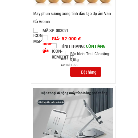
Giá đỡ điện thoại K61 mini ( T200, full vat )
MÃ SP: 004825
GIÁ: 38.000 đ
TÌNH TRẠNG:
CÒN HÀNG
Bảo hành: Test , Cân nặng :
0.3kg
Đặt hàng