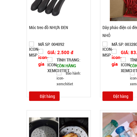
Móc treo đồ NHỰA ĐEN
Dây pháo điện có đèn
NHỎ
MÃ SP: 004092
MÃ SP: 00328
GIÁ: 2.500 đ
GIÁ: 83
TÌNH TRẠNG:
TÌN
CÒN HÀNG
CÒ
Bảo hành:
Đặt hàng
Đặt hàng