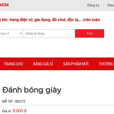
- HCM
Đăng ký
Đăn
lớn: hàng điện tử, gia dụng, đồ chơi, độc lạ,...trên toàn
TRANG CHỦ
BẢNG GIÁ SỈ
SẢN PHẨM MỚI
THƯƠNG 
Đánh bóng giày
MÃ SP:
002172
8.000 đ
Giá sỉ: