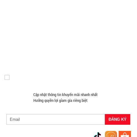
Phụ Kiện Trên Ô Tô Giá Sỉ
Giá Đỡ - Kẹp Điện Thoại Giá Sỉ
Phụ Kiện Đồ Dùng Nhà Tắm
Phụ Kiện Đồ Dùng Nhà Bếp
Loa Kéo Karaoke
Nón Bảo Hiểm Giá Sỉ
Hàng Giá Sỉ Dưới 50K
Móc Khóa Giá Sỉ
Găng tay
Phụ Kiện Game
Quà Tặng Giá Sỉ
Máy Massage - Máy Tập Thể Dục Giá Sỉ
Quạt Mát
Bình thủy
Đồ Chuyên Phượt Giá Sỉ
Pin Sạc Dự Phòng Giá Sỉ
tinh nắp
Đồng Hồ Giá Buôn
Đồ Sửa Chữa Giá Sỉ
Mua Áo Mua Số Lượng
Inox có
MÃ
Đèn Pin Giá Sỉ
Mắt Kính
SP:
quai 500ml
002108
GIÁ:
Cập nhật thông tin khuyến mãi nhanh nhất
5.900 đ
Hưởng quyền lợi gỉam gía riêng biệt
TÌNH
TRẠNG:
CÒN HÀNG
Bảo