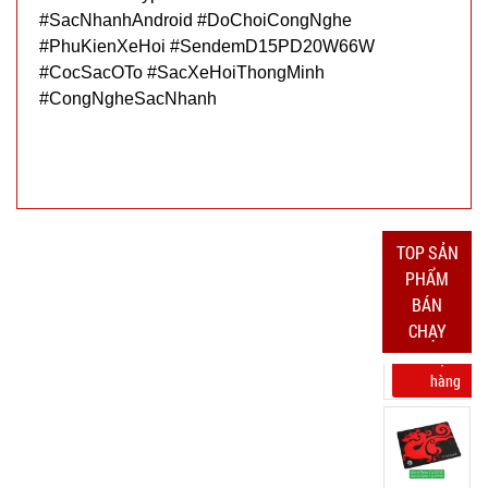
004825
#SacNhanhAndroid #DoChoiCongNghe
GIÁ:
#PhuKienXeHoi #SendemD15PD20W66W
#CocSacOTo #SacXeHoiThongMinh
38.000 đ
#CongNgheSacNhanh
TÌNH
TRẠNG:
CÒN HÀNG
Bảo
TOP SẢN
hành:
Test ,
PHẨM
Cân nặng :
BÁN
0.3kg
CHẠY
Đặt
hàng