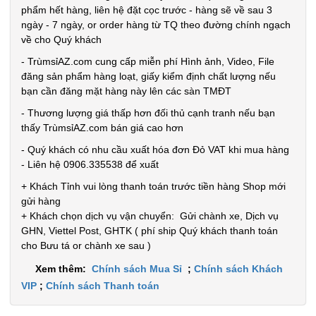
phẩm hết hàng, liên hệ đặt cọc trước - hàng sẽ về sau 3
ngày - 7 ngày, or order hàng từ TQ theo đường chính ngạch
về cho Quý khách
- TrùmsỉAZ.com cung cấp miễn phí Hình ảnh, Video, File
đăng sản phẩm hàng loạt, giấy kiểm định chất lượng nếu
bạn cần đăng mặt hàng này lên các sàn TMĐT
- Thương lượng giá thấp hơn đối thủ cạnh tranh nếu bạn
thấy TrùmsỉAZ.com bán giá cao hơn
- Quý khách có nhu cầu xuất hóa đơn Đỏ VAT khi mua hàng
- Liên hệ 0906.335538 để xuất
+ Khách Tỉnh vui lòng thanh toán trước tiền hàng Shop mới
gửi hàng
+ Khách chọn dịch vụ vận chuyển: Gửi chành xe, Dịch vụ
GHN, Viettel Post, GHTK ( phí ship Quý khách thanh toán
cho Bưu tá or chành xe sau )
Xem thêm:
Chính sách Mua Sỉ
;
Chính sách Khách
VIP
;
Chính sách Thanh toán