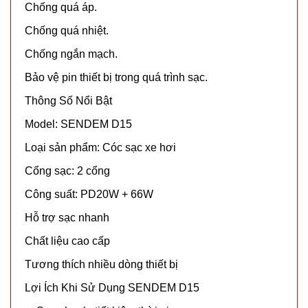
Chống quá áp.
CÒN HÀNG
Bảo
Chống quá nhiệt.
hành:
Chống ngắn mạch.
Test
Bảo vệ pin thiết bị trong quá trình sạc.
Đặt
hàng
Thông Số Nổi Bật
Model: SENDEM D15
Loại sản phẩm: Cóc sạc xe hơi
Cổng sạc: 2 cổng
Tripod 3
Công suất: PD20W + 66W
chân K07
MÃ
Hỗ trợ sạc nhanh
SP:
Chất liệu cao cấp
002158
Tương thích nhiều dòng thiết bị
GIÁ:
Lợi Ích Khi Sử Dụng SENDEM D15