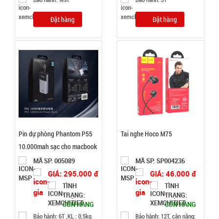
Đặt hàng
Đặt hàng
TRẠNG:
CÒN HÀNG
Bảo
hành:
Test
Đặt
hàng
Pin dự phòng Phantom P55
Tai nghe Hoco M75
10.000mah sạc cho macbook
Ly thủy tinh
MÃ SP: 005089
MÃ SP: SP004236
hổ phách
GIÁ: 295.000 đ
GIÁ: 46.000 đ
Gorgous
MÃ
TÌNH
TÌNH
SP:
420ml
TRẠNG:
TRẠNG:
CÒN HÀNG
CÒN HÀNG
003967
Bảo hành: 6T ,KL : 0,5kg
Bảo hành: 12T, cân nặng:
GIÁ: