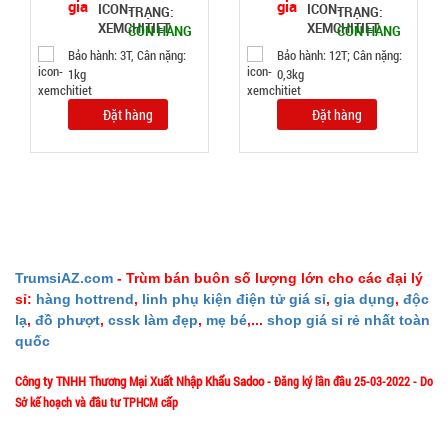
TRẠNG:
TRẠNG:
Test
CÒN HÀNG
CÒN HÀNG
Bảo hành: 3T, Cân nặng:
Bảo hành: 12T; Cân nặng:
Đặt
1kg
0,3kg
hàng
Đặt hàng
Đặt hàng
Bộ dao 5
món lưỡi
đen Buck
MÃ
SP:
Mã T65S
TrumsiAZ.com
- Trùm bán buôn số lượng lớn cho các đại lý
sỉ:
hàng hottrend
,
linh phụ kiện điện tử giá sỉ
,
gia dụng
,
độc
002796
lạ
,
đồ phượt
,
cssk làm đẹp
,
mẹ bé
,...
shop giá sỉ rẻ nhất toàn
GIÁ:
quốc
Công ty TNHH Thương Mại Xuất Nhập Khẩu Sadoo
- Đăng ký lần đầu 25-03-2022 - Do
32.000 đ
Sở kế hoạch và đầu tư TPHCM cấp
TÌNH
1/57/4 Đặng Thùy Trâm - P. Bình Lợi Trung - HCM
Địa chỉ: