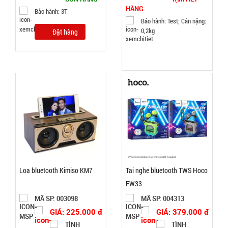
HÀNG
Bảo hành: 3T
Bảo hành: Test; Cân nặng:
0,2kg
Đặt hàng
Móc khóa
rung rung
mini
MÃ
SP:
001340
GIÁ:
29.000 đ
TÌNH
Loa bluetooth Kimiso KM7
Tai nghe bluetooth TWS Hoco
EW33
TRẠNG:
MÃ SP: 003098
MÃ SP: 004313
CÒN HÀNG
GIÁ: 225.000 đ
GIÁ: 379.000 đ
Bảo
TÌNH
TÌNH
hành: