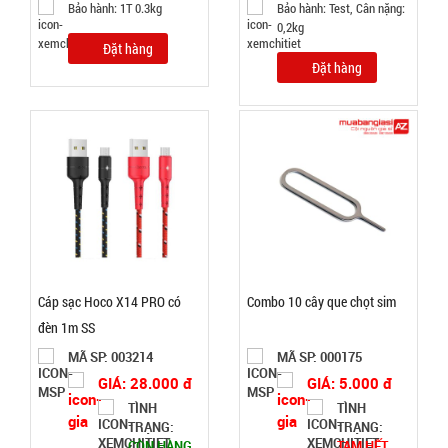
Bảo hành: 1T 0.3kg
Bảo hành: Test, Cân nặng:
trứng
0,2kg
Scarlett
MÃ
Đặt hàng
SP:
Đặt hàng
002964
GIÁ:
62.000 đ
TÌNH
TRẠNG:
CÒN HÀNG
Cáp sạc Hoco X14 PRO có
Combo 10 cây que chọt sim
Bảo
hành:
đèn 1m SS
1T,
MÃ SP: 003214
MÃ SP: 000175
Cân nặng:
1kg
GIÁ: 28.000 đ
GIÁ: 5.000 đ
TÌNH
TÌNH
Đặt
TRẠNG:
TRẠNG:
hàng
CÒN HÀNG
TẠM HẾT