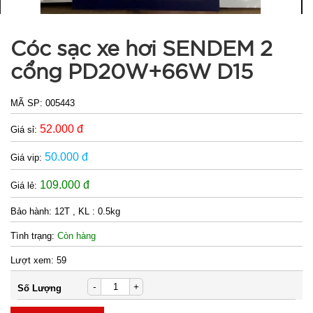
Cóc sạc xe hơi SENDEM 2
cổng PD20W+66W D15
MÃ SP:
005443
52.000 đ
Giá sỉ:
50.000 đ
Giá vip:
109.000 đ
Giá lẻ:
Bảo hành:
12T , KL : 0.5kg
Tình trạng:
Còn hàng
Lượt xem:
59
-
+
Số Lượng