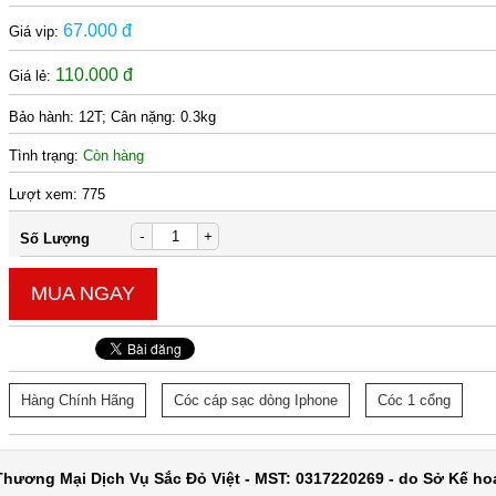
67.000 đ
Giá vip:
110.000 đ
Giá lẻ:
Bảo hành:
12T; Cân nặng: 0.3kg
Tình trạng:
Còn hàng
Lượt xem:
775
-
+
Số Lượng
MUA NGAY
Hàng Chính Hãng
Cóc cáp sạc dòng Iphone
Cóc 1 cổng
hương Mại Dịch Vụ Sắc Đỏ Việt - MST: 0317220269 - do Sở Kế ho