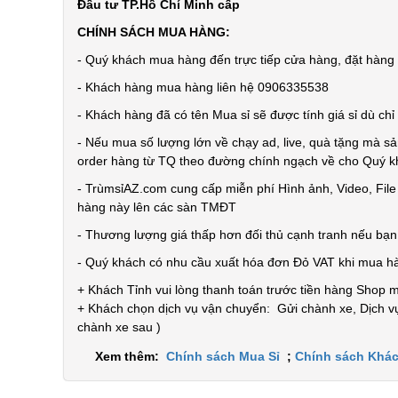
Đầu tư TP.Hồ Chí Minh cấp
CHÍNH SÁCH MUA HÀNG:
- Quý khách mua hàng đến trực tiếp cửa hàng, đặt hàng t
- Khách hàng mua hàng liên hệ 0906335538
- Khách hàng đã có tên Mua sỉ sẽ được tính giá sỉ dù ch
- Nếu mua số lượng lớn về chạy ad, live, quà tặng mà sả
order hàng từ TQ theo đường chính ngạch về cho Quý 
- TrùmsỉAZ.com cung cấp miễn phí Hình ảnh, Video, Fil
hàng này lên các sàn TMĐT
- Thương lượng giá thấp hơn đối thủ cạnh tranh nếu bạ
- Quý khách có nhu cầu xuất hóa đơn Đỏ VAT khi mua h
+ Khách Tỉnh vui lòng thanh toán trước tiền hàng Shop 
+ Khách chọn dịch vụ vận chuyển: Gửi chành xe, Dịch vụ
chành xe sau )
Xem thêm:
Chính sách Mua Sỉ
;
Chính sách Khác