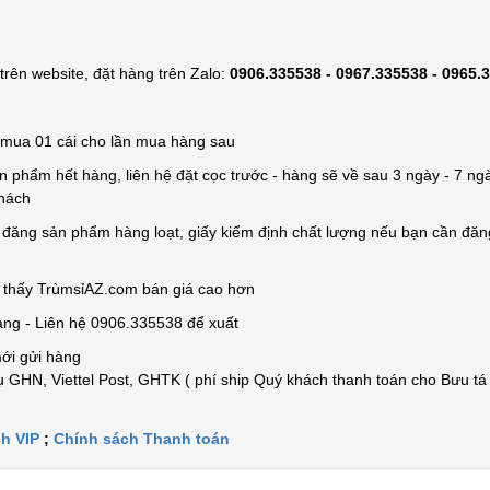
rên website, đặt hàng trên Zalo:
0906.335538 - 0967.335538 - 0965.
ỉ mua 01 cái cho lần mua hàng sau
n phẩm hết hàng, liên hệ đặt cọc trước - hàng sẽ về sau 3 ngày - 7 ngà
khách
e đăng sản phẩm hàng loạt, giấy kiểm định chất lượng nếu bạn cần đă
n thấy TrùmsỉAZ.com bán giá cao hơn
àng - Liên hệ 0906.335538 để xuất
mới gửi hàng
 GHN, Viettel Post, GHTK ( phí ship Quý khách thanh toán cho Bưu tá
h VIP
;
Chính sách Thanh toán