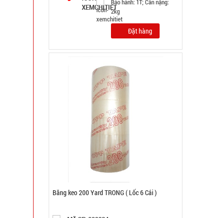
Bảo hành: 1T; Cân nặng:
2kg
Đặt hàng
Băng keo 200 Yard TRONG ( Lốc 6 Cái )