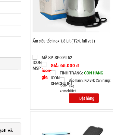
Ấm siêu tốc inox 1,8 Lít ( T24, full vat )
MÃ SP: SP004162
GIÁ: 65.000 đ
TÌNH TRẠNG:
CÒN HÀNG
Bảo hành: KO BH; Cân nặng:
1kg
Đặt hàng
ạch và