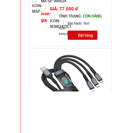
MÃ SP: 000034
GIÁ: 77.000 đ
TÌNH TRẠNG:
CÒN HÀNG
Bảo hành: Test
Đặt hàng