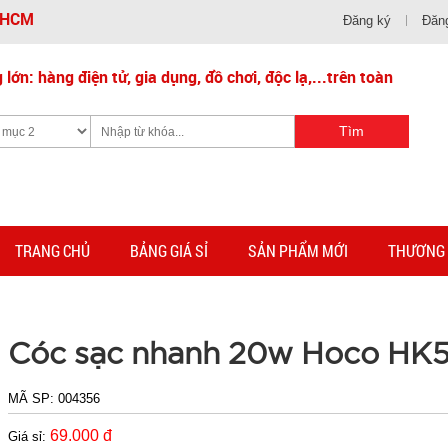
- HCM
Đăng ký
Đăn
lớn: hàng điện tử, gia dụng, đồ chơi, độc lạ,...trên toàn
TRANG CHỦ
BẢNG GIÁ SỈ
SẢN PHẨM MỚI
THƯƠNG 
Cóc sạc nhanh 20w Hoco HK
MÃ SP:
004356
69.000 đ
Giá sỉ: