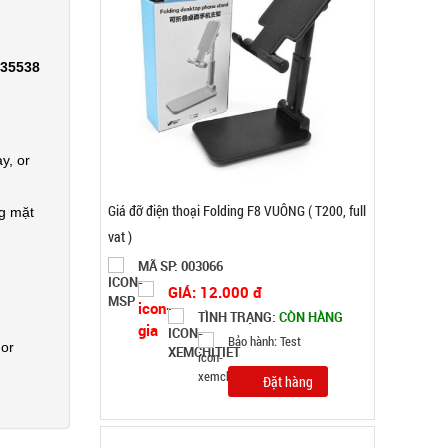
335538
y, or
Giá đỡ điện thoại Folding F8 VUÔNG ( T200, full
ng mặt
vat )
MÃ SP: 003066
GIÁ: 12.000 đ
TÌNH TRẠNG:
CÒN HÀNG
Bảo hành: Test
 or
Đặt hàng