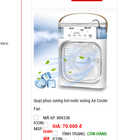
hoco
Quạt phun sương hơi nước vuông Air Cooler
Fan
MÃ SP: 004338
GIÁ: 70.000 đ
TÌNH TRẠNG:
CÒN HÀNG