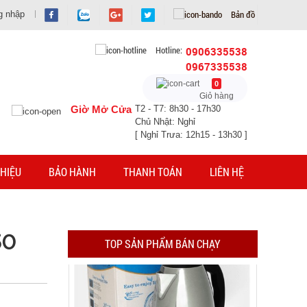
Bản đồ
g nhập
Hotline:
0906335538
Móc khóa rung rung mini
0967335538
0
MÃ SP: 001340
Giỏ hàng
Giờ Mở Cửa
T2 - T7: 8h30 - 17h30
GIÁ: 29.000 đ
Chủ Nhật: Nghỉ
TÌNH TRẠNG:
CÒN HÀNG
[ Nghỉ Trưa: 12h15 - 13h30 ]
Bảo hành: Test
HIỆU
BẢO HÀNH
THANH TOÁN
LIÊN HỆ
Đặt hàng
50
TOP SẢN PHẨM BÁN CHẠY