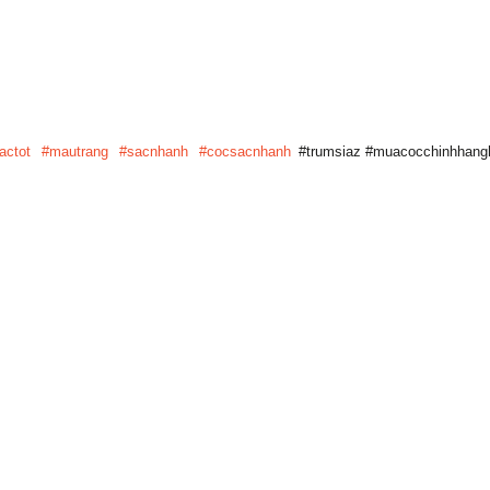
actot
#mautrang
#sacnhanh
#cocsacnhanh
#trumsiaz #muacocchinhhang