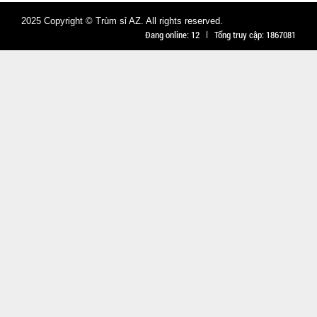
0.5kg
2025 Copyright © Trùm sỉ AZ. All rights reserved.
Đang online:
12
Tổng truy cập:
1867081
Đặt
hàng
Ly thủy tinh
hổ phách
Gorgous
MÃ
SP:
420ml
003967
GIÁ:
11.900 đ
TÌNH