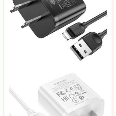
Bảo
hành:
Test,
Cân nặng:
0,5kg
Đặt
hàng
Lọ con Heo
thả bồn
cầu Xanh
MÃ
SP:
002969
GIÁ: