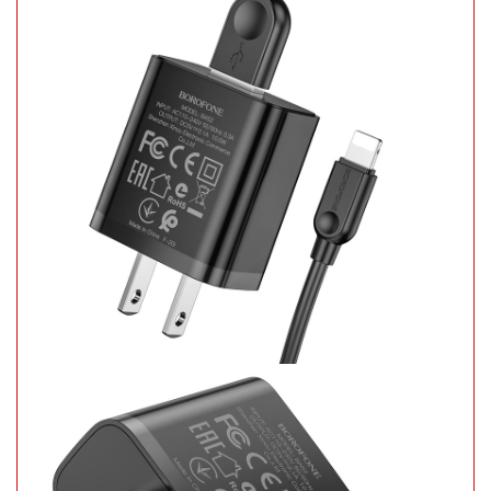
Khay làm
đá 33 ô
tròn có nắp
MÃ
SP:
đậy
003858
GIÁ:
5.900 đ
TÌNH
TRẠNG:
CÒN HÀNG