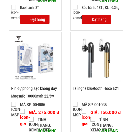
CÒN HÀNG
CÒN HÀNG
Bảo hành: 3T
Bảo hành: 18T , KL : 0.3kg
Quạt phun
sương hơi
Đặt hàng
Đặt hàng
nước vuông
MÃ
SP:
Air Cooler
Fan
004338
GIÁ:
70.000 đ
TÌNH
Pin dự phòng sạc không dây
Tai nghe bluetooth Hoco E21
TRẠNG:
Magsafe 10000mah 22,5w
CÒN HÀNG
Phantom P45
Bảo
MÃ SP: 004886
MÃ SP: 001035
hành:
GIÁ: 275.000 đ
GIÁ: 156.000 đ
1T;
TÌNH
TÌNH
Cân nặng:
TRẠNG:
TRẠNG:
2kg
CÒN HÀNG
CÒN HÀNG