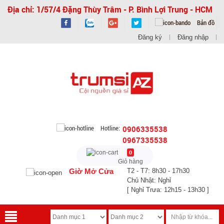
Địa chỉ: 1/57/4 Đặng Thùy Trâm - P. Bình Lợi Trung - HCM
Bản đồ
Đăng ký
Đăng nhập
Hotline:
0906335538
0967335538
0
Giỏ hàng
Giờ Mở Cửa
T2 - T7: 8h30 - 17h30
Chủ Nhật: Nghỉ
[ Nghỉ Trưa: 12h15 - 13h30 ]