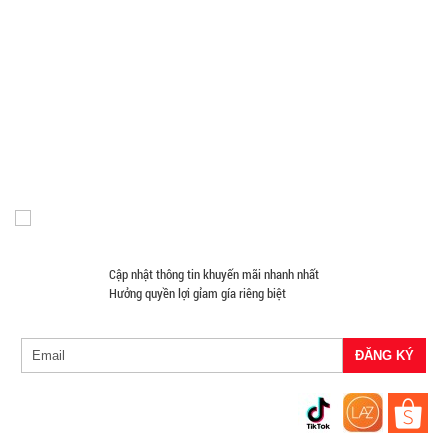
Phụ Kiện Đồ Dùng Nhà Tắm
Phụ Kiện Đồ Dùng Nhà Bếp
Loa Kéo Karaoke
Nón Bảo Hiểm Giá Sỉ
Hàng Giá Sỉ Dưới 50K
Móc Khóa Giá Sỉ
Găng tay
Phụ Kiện Game
Quà Tặng Giá Sỉ
Hộp cơm 3
Máy Massage - Máy Tập Thể Dục Giá Sỉ
Quạt Mát
tầng Lucky
Đồ Chuyên Phượt Giá Sỉ
Pin Sạc Dự Phòng Giá Sỉ
kèm muỗng
MÃ
Đồng Hồ Giá Buôn
Đồ Sửa Chữa Giá Sỉ
Mua Áo Mua Số Lượng
SP:
đĩa
Đèn Pin Giá Sỉ
Mắt Kính
004798
GIÁ:
70.000 đ
Cập nhật thông tin khuyến mãi nhanh nhất
TÌNH
Hưởng quyền lợi gỉam gía riêng biệt
TRẠNG:
CÒN HÀNG
Bảo
hành:
Test ,
Cân nặng :