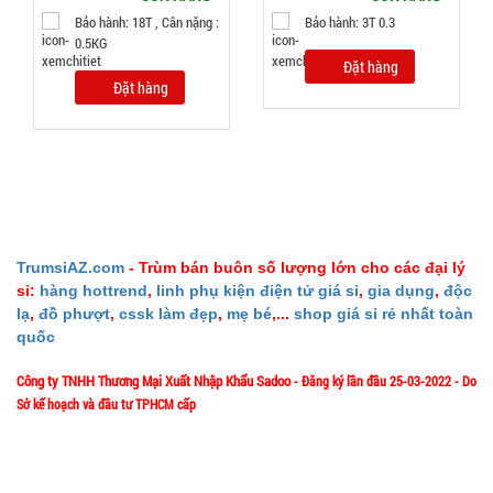
Bảo hành: 18T , Cân nặng :
Bảo hành: 3T 0.3
Đặt
0.5KG
hàng
Đặt hàng
Đặt hàng
Loa
bluetooth
Gấu
MÃ
SP:
BearBrick
TrumsiAZ.com
- Trùm bán buôn số lượng lớn cho các đại lý
B5+ có mắt
sỉ:
hàng hottrend
,
linh phụ kiện điện tử giá sỉ
,
gia dụng
,
độc
004007
lạ
,
đồ phượt
,
cssk làm đẹp
,
mẹ bé
,...
shop giá sỉ rẻ nhất toàn
kính xịn
GIÁ:
quốc
Công ty TNHH Thương Mại Xuất Nhập Khẩu Sadoo
- Đăng ký lần đầu 25-03-2022 - Do
115.000
Sở kế hoạch và đầu tư TPHCM cấp
đ
TÌNH
1/57/4 Đặng Thùy Trâm - P. Bình Lợi Trung - HCM
Địa chỉ: