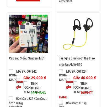
1T 1kg
Đặt
hàng
Băng keo
200 Yard
TRONG (
Cáp sạc 3 đầu Sendem M51
Tai nghe Bluetooth thể thao
MÃ
SP:
Lốc 6 Cái )
móc tai AMW-810
MÃ SP: 004942
MÃ SP: 001924
000034
GIÁ: 29.000 đ
GIÁ: 40.000 đ
GIÁ:
TÌNH
TÌNH
TRẠNG:
TRẠNG:
77.000 đ
CÒN HÀNG
TẠM HẾT
HÀNG
TÌNH
Bảo hành: 12T, Cân nặng :
0.3kg
Bảo hành: 1T 1kg