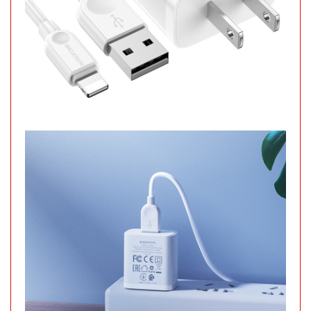
6.500 đ
TÌNH
TRẠNG:
CÒN HÀNG
Bảo
hành:
Test
Đặt
hàng
Bình thủy
tinh nắp
Inox có
MÃ
SP:
quai 500ml