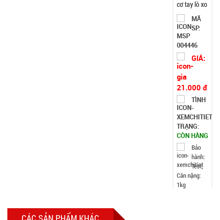
cơ tay lò xo
loại 20kg
MÃ
SP:
004446
GIÁ:
21.000 đ
TÌNH
TRẠNG:
CÒN HÀNG
Bảo
hành:
Test,
Cân nặng:
1kg
Đặt
hàng
CÁC SẢN PHẨM KHÁC