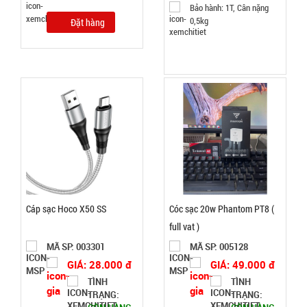
Bảo hành: 1T, Cân nặng
- BẢN 5CM
004739
0,5kg
Đặt hàng
màu vàng
GIÁ:
Nhật Bản (
T36 )
20.000 đ
TÌNH
TRẠNG:
CÒN HÀNG
Bảo
hành:
Test ,
Cân nặng :
Cáp sạc Hoco X50 SS
Cóc sạc 20w Phantom PT8 (
0.3kg
full vat )
Đặt
MÃ SP: 003301
MÃ SP: 005128
hàng
GIÁ: 28.000 đ
GIÁ: 49.000 đ
TÌNH
TÌNH
TRẠNG:
TRẠNG: