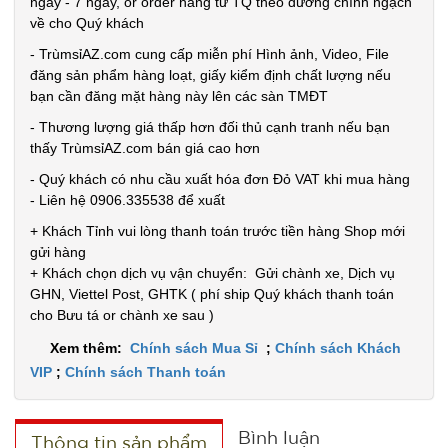
ngày - 7 ngày, or order hàng từ TQ theo đường chính ngạch
về cho Quý khách
- TrùmsỉAZ.com cung cấp miễn phí Hình ảnh, Video, File
đăng sản phẩm hàng loạt, giấy kiểm định chất lượng nếu
bạn cần đăng mặt hàng này lên các sàn TMĐT
- Thương lượng giá thấp hơn đối thủ cạnh tranh nếu bạn
thấy TrùmsỉAZ.com bán giá cao hơn
- Quý khách có nhu cầu xuất hóa đơn Đỏ VAT khi mua hàng
- Liên hệ 0906.335538 để xuất
+ Khách Tỉnh vui lòng thanh toán trước tiền hàng Shop mới
gửi hàng
+ Khách chọn dịch vụ vận chuyển: Gửi chành xe, Dịch vụ
GHN, Viettel Post, GHTK ( phí ship Quý khách thanh toán
cho Bưu tá or chành xe sau )
Xem thêm:
Chính sách Mua Sỉ
;
Chính sách Khách
VIP
;
Chính sách Thanh toán
Bình luận
Thông tin sản phẩm