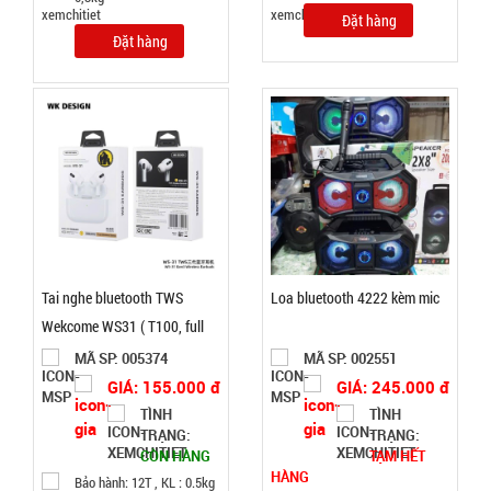
Đặt hàng
46.000 đ
Đặt hàng
TÌNH
TRẠNG:
CÒN HÀNG
Bảo
hành:
Test
Đặt
hàng
Tai nghe bluetooth TWS
Loa bluetooth 4222 kèm mic
Wekcome WS31 ( T100, full
vat )
MÃ SP: 005374
MÃ SP: 002551
GIÁ: 155.000 đ
GIÁ: 245.000 đ
Băng keo
TÌNH
TÌNH
chống
TRẠNG:
TRẠNG:
thấm siêu
CÒN HÀNG
TẠM HẾT
MÃ
HÀNG
SP:
dính X2000
Bảo hành: 12T , KL : 0.5kg