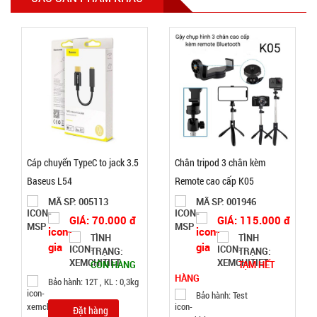
Máy cắt tỉa
lông mũi
bằng thép
MÃ
SP:
không rỉ
004022
Cáp chuyển TypeC to jack 3.5
Chân tripod 3 chân kèm
GIÁ:
Baseus L54
Remote cao cấp K05
MÃ SP: 005113
MÃ SP: 001946
22.900 đ
GIÁ: 70.000 đ
GIÁ: 115.000 đ
TÌNH
TÌNH
TÌNH
TRẠNG:
TRẠNG:
CÒN HÀNG
TẠM HẾT
TRẠNG:
HÀNG
Bảo hành: 12T , KL : 0,3kg
CÒN HÀNG
Bảo hành: Test
Bảo
Đặt hàng
hành: