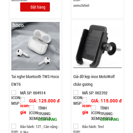
TRẠNG:
Đặt hàng
CÒN HÀNG
Bảo
hành:
Test
Đặt
hàng
Tai nghe bluetooth TWS Hoco
Giá đỡ kẹp inox MotoWolf
Nồi hấp 2
EW76
chân gương
tầng inox
MÃ SP: 004914
MÃ SP: 002392
Soup
MÃ
GIÁ: 125.000 đ
GIÁ: 115.000 đ
SP:
Steamer
TÌNH
TÌNH
TRẠNG:
TRẠNG:
003196
CÒN HÀNG
CÒN HÀNG
GIÁ:
Bảo hành: 12T , Cân nặng :
Bảo hành: Test
0,3kg