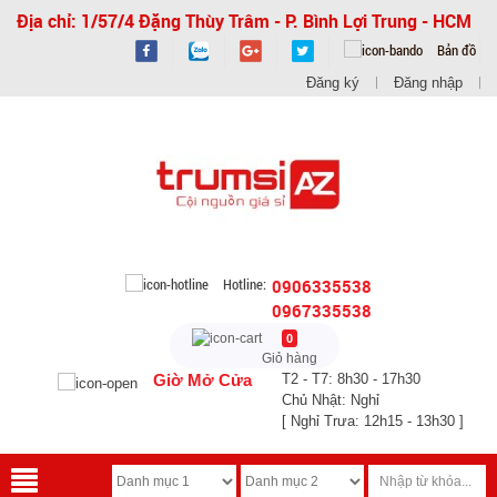
Địa chỉ: 1/57/4 Đặng Thùy Trâm - P. Bình Lợi Trung - HCM
Bản đồ
Đăng ký
Đăng nhập
Hotline:
0906335538
0967335538
0
Giỏ hàng
Giờ Mở Cửa
T2 - T7: 8h30 - 17h30
Chủ Nhật: Nghỉ
[ Nghỉ Trưa: 12h15 - 13h30 ]