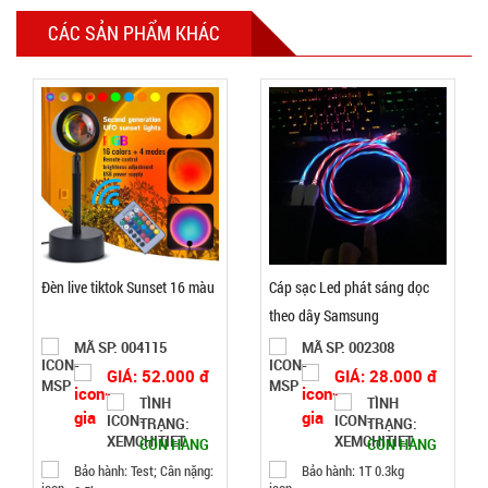
Gậy bẻ tập
CÁC SẢN PHẨM KHÁC
cơ tay lò xo
loại 20kg
MÃ
SP:
004446
GIÁ:
21.000 đ
TÌNH
Đèn live tiktok Sunset 16 màu
Cáp sạc Led phát sáng dọc
theo dây Samsung
TRẠNG:
MÃ SP: 004115
MÃ SP: 002308
CÒN HÀNG
Bảo
GIÁ: 52.000 đ
GIÁ: 28.000 đ
hành:
TÌNH
TÌNH
Test,
TRẠNG:
TRẠNG:
Cân nặng:
CÒN HÀNG
CÒN HÀNG
1kg
Bảo hành: Test; Cân nặng:
Bảo hành: 1T 0.3kg