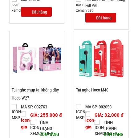
Full VAT
Bảo
hành:
Đặt hàng
KO
Đặt hàng
BH; Cân
nặng: 1kg
Đặt
hàng
Băng keo
Tai nghe chụp tai không dây
Tai nghe Hoco M40
chống
Hoco W27
thấm siêu
MÃ
SP:
MÃ SP: 002763
MÃ SP: 002058
dính X2000
GIÁ: 255.000 đ
GIÁ: 32.000 đ
- BẢN 5CM
004739
TÌNH
TÌNH
màu vàng
GIÁ:
TRẠNG:
TRẠNG:
Nhật Bản (
CÒN HÀNG
CÒN HÀNG