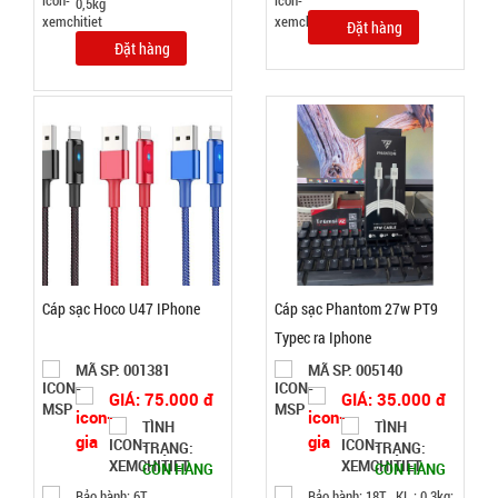
0,5kg
Đặt
Đặt hàng
hàng
Đặt hàng
Ấm siêu tốc
inox 1,8 Lít
( T24, full
MÃ
SP:
vat )
SP004162
Cáp sạc Hoco U47 IPhone
Cáp sạc Phantom 27w PT9
GIÁ:
Typec ra Iphone
MÃ SP: 001381
MÃ SP: 005140
65.000 đ
GIÁ: 75.000 đ
GIÁ: 35.000 đ
TÌNH
TÌNH
TÌNH
TRẠNG:
TRẠNG:
CÒN HÀNG
CÒN HÀNG
TRẠNG:
CÒN HÀNG
Bảo hành: 6T
Bảo hành: 18T , KL : 0.3kg;