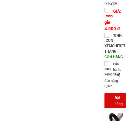
thay
003739
GIÁ:
4.500 đ
TÌNH
TRẠNG:
CÒN HÀNG
Bảo
hành:
Test,
Cân nặng:
0,3kg
Đặt
hàng