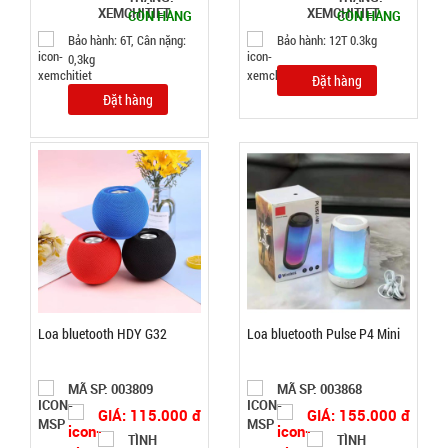
CÒN HÀNG
CÒN HÀNG
Lót chuột
Bảo hành: 6T, Cân nặng:
Bảo hành: 12T 0.3kg
pad
0,3kg
Đặt hàng
25x30cm
MÃ
Đặt hàng
SP:
Tyloo màu
đỏ Dày 4 Ly
SP004285
( T200, Full
GIÁ:
VAT )
16.000 đ
TÌNH
TRẠNG:
CÒN HÀNG
Loa bluetooth HDY G32
Loa bluetooth Pulse P4 Mini
Bảo
hành:
Test;
MÃ SP: 003809
MÃ SP: 003868
Cân nặng:
GIÁ: 115.000 đ
GIÁ: 155.000 đ
0,3kg
TÌNH
TÌNH