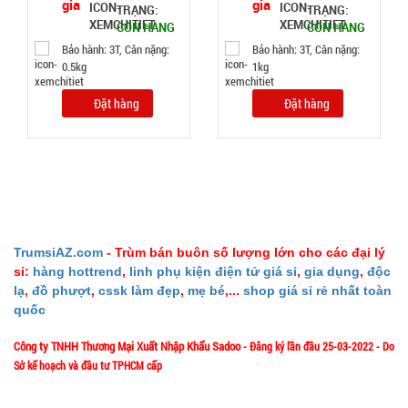
TRẠNG:
TRẠNG:
Đặt
CÒN HÀNG
CÒN HÀNG
hàng
Bảo hành: 3T, Cân nặng:
Bảo hành: 3T, Cân nặng:
0.5kg
1kg
Đặt hàng
Đặt hàng
Tripod 3
chân ngắn
mini nhiều
MÃ
SP:
màu
001168
TrumsiAZ.com
- Trùm bán buôn số lượng lớn cho các đại lý
GIÁ:
sỉ:
hàng hottrend
,
linh phụ kiện điện tử giá sỉ
,
gia dụng
,
độc
lạ
,
đồ phượt
,
cssk làm đẹp
,
mẹ bé
,...
shop giá sỉ rẻ nhất toàn
quốc
3.000 đ
TÌNH
Công ty TNHH Thương Mại Xuất Nhập Khẩu Sadoo
- Đăng ký lần đầu 25-03-2022 - Do
Sở kế hoạch và đầu tư TPHCM cấp
TRẠNG:
1/57/4 Đặng Thùy Trâm - P. Bình Lợi Trung - HCM
Địa chỉ: