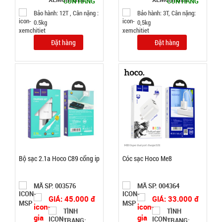
CÒN HÀNG
CÒN HÀNG
MÃ
SP:
cửa
Bảo hành: 12T , Cân nặng :
Bảo hành: 3T, Cân nặng:
0.5kg
0,5kg
000389
GIÁ:
Đặt hàng
Đặt hàng
11.500 đ
TÌNH
TRẠNG:
CÒN HÀNG
Bảo
hành:
Test
Bộ sạc 2.1a Hoco C89 cổng ip
Cóc sạc Hoco Me8
Đặt
hàng
MÃ SP: 003576
MÃ SP: 004364
GIÁ: 45.000 đ
GIÁ: 33.000 đ
TÌNH
TÌNH
TRẠNG:
TRẠNG: