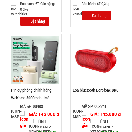
T36 )
Bảo hành: 6T, Cân nặng:
Bảo hành: 6T 0,3kg
20.000 đ
0,5kg
TÌNH
Đặt hàng
Đặt hàng
TRẠNG:
CÒN HÀNG
Bảo
hành:
Test ,
Cân nặng :
0.3kg
Đặt
hàng
Pin dự phòng chính hãng
Loa bluetooth Borofone BR8
WeKome 5000mah - Mã
WP19 sạc nhanh QC3 22,5w
MÃ SP: 004881
MÃ SP: 003241
GIÁ: 145.000 đ
GIÁ: 145.000 đ
Chuông
TÌNH
TÌNH
báo động
TRẠNG:
TRẠNG:
chống trộm