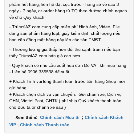
phẩm hết hàng, liên hệ đặt cọc trước - hàng sẽ về sau 3
ngày - 7 ngày, or order hàng từ TQ theo đường chính ngạch
về cho Quý khách
- TrùmsỉAZ.com cung cấp miễn phí Hình ảnh, Video, File
đăng sản phẩm hàng loạt, giấy kiểm định chất lượng nếu
bạn cần đăng mặt hàng này lên các sàn TMĐT
- Thương lượng giá thấp hơn đối thủ cạnh tranh nếu bạn
thấy TrùmsỉAZ.com bán giá cao hơn
- Quý khách có nhu cầu xuất hóa đơn Đỏ VAT khi mua hàng
- Liên hệ 0906.335538 để xuất
+ Khách Tỉnh vui lòng thanh toán trước tiền hàng Shop mới
gửi hàng
+ Khách chọn dịch vụ vận chuyển: Gửi chành xe, Dịch vụ
GHN, Viettel Post, GHTK ( phí ship Quý khách thanh toán
cho Bưu tá or chành xe sau )
Xem thêm:
Chính sách Mua Sỉ
;
Chính sách Khách
VIP
;
Chính sách Thanh toán