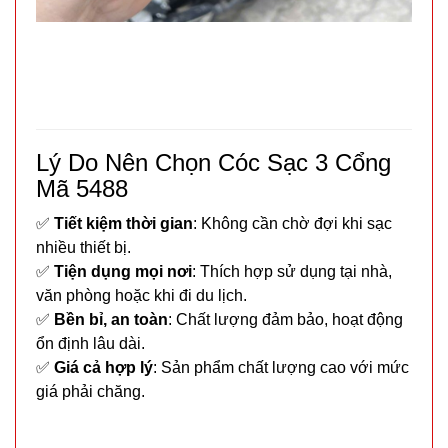
Dây cáp
sạc 100w
báo vol
MÃ
SP:
điện mã
218 3 đầu (
004737
T500 )
GIÁ:
Lý Do Nên Chọn Cóc Sạc 3 Cổng
Mã 5488
14.900 đ
✅
Tiết kiệm thời gian
: Không cần chờ đợi khi sạc
TÌNH
nhiều thiết bị.
✅
Tiện dụng mọi nơi
: Thích hợp sử dụng tại nhà,
TRẠNG:
văn phòng hoặc khi đi du lịch.
CÒN HÀNG
✅
Bền bỉ, an toàn
: Chất lượng đảm bảo, hoạt động
Bảo
ổn định lâu dài.
hành:
✅
Giá cả hợp lý
: Sản phẩm chất lượng cao với mức
Test ,
giá phải chăng.
Cân nặng :
0.3kg