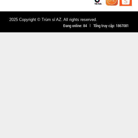
2025 Copyright © Trùm sỉ AZ. All rights reserved.
Đang online:
84
Tổng truy cập:
1867081
Móc khóa
tình nhân
love
MÃ
SP:
000928
GIÁ:
9.900 đ
TÌNH
TRẠNG:
CÒN HÀNG
Bảo
hành:
Test