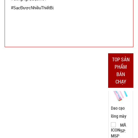
2.200 đ
#SạcĐượcNhiềuThiếtBị
TÌNH
TRẠNG:
CÒN HÀNG
Bảo
hành:
Test
TOP SẢN
Đặt
PHẨM
hàng
BÁN
CHẠY
Dao cạo
lông mày
AiLin có
MÃ
SP:
tặng đầu