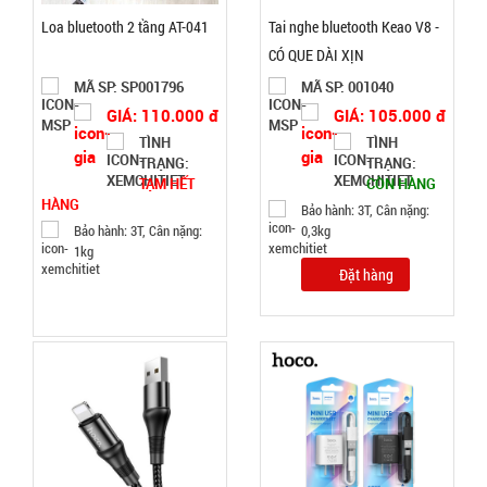
hành:
Loa bluetooth 2 tầng AT-041
Tai nghe bluetooth Keao V8 -
Test
CÓ QUE DÀI XỊN
Đặt
MÃ SP: SP001796
MÃ SP: 001040
hàng
GIÁ: 110.000 đ
GIÁ: 105.000 đ
TÌNH
TÌNH
TRẠNG:
TRẠNG:
TẠM HẾT
CÒN HÀNG
HÀNG
Bảo hành: 3T, Cân nặng:
Bảo hành: 3T, Cân nặng:
0,3kg
Máy đánh
1kg
trứng
Đặt hàng
Scarlett
MÃ
SP:
002964
GIÁ:
62.000 đ
TÌNH