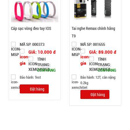
Bảo
hành:
Test ,
Cân nặng :
0.3kg
Cáp sạc vòng đeo tay IOS
Tai nghe Remax chính hãng
Đặt
T9
hàng
MÃ SP: 000373
MÃ SP: 001655
GIÁ: 10.000 đ
GIÁ: 89.000 đ
TÌNH
TÌNH
TRẠNG:
TRẠNG:
CÒN HÀNG
CÒN HÀNG
Dây cáp
Bảo hành: Test
Bảo hành: 12T, cân nặng:
0.2kg
sạc 100w
Đặt hàng
báo vol
MÃ
Đặt hàng
SP:
điện mã
218 3 đầu (
004737
T500 )
GIÁ: