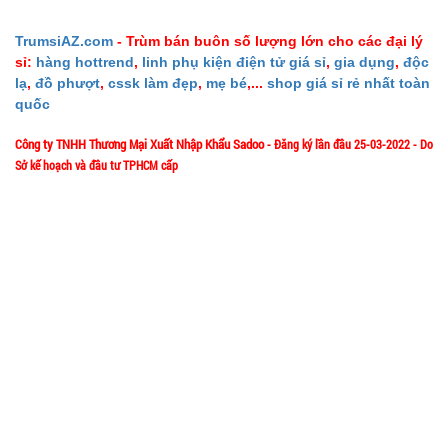
14.900 đ
TÌNH
TrumsiAZ.com
- Trùm bán buôn số lượng lớn cho các đại lý
sỉ:
hàng hottrend
,
linh phụ kiện điện tử giá sỉ
,
gia dụng
,
độc
lạ
,
đồ phượt
,
cssk làm đẹp
,
mẹ bé
,...
shop giá sỉ rẻ nhất toàn
TRẠNG:
quốc
CÒN HÀNG
Bảo
Công ty TNHH Thương Mại Xuất Nhập Khẩu Sadoo
- Đăng ký lần đầu 25-03-2022 - Do
hành:
Sở kế hoạch và đầu tư TPHCM cấp
Test ,
Cân nặng :
0.3kg
1/57/4 Đặng Thùy Trâm - P. Bình Lợi Trung - HCM
Địa chỉ:
Đặt
Hotline: 0906.335538 – 0967.335538- 0911.335538
hàng
Email: trumsiaz@gmail.com
Thời gian làm việc: T2 - T7: 8h00 - 17h30;
[ Nghỉ Trưa: 12h15 - 13h30 ] - C
N: Nghỉ
Quạt phun
sương hơi
nước vuông
MÃ