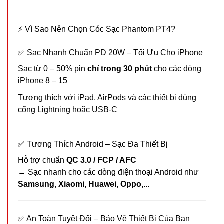
⚡ Vì Sao Nên Chọn Cóc Sạc Phantom PT4?
✅ Sạc Nhanh Chuẩn PD 20W – Tối Ưu Cho iPhone
Sạc từ 0 – 50% pin
chỉ trong 30 phút
cho các dòng
Dao cạo
iPhone 8 – 15
lông mày
AiLin có
Tương thích với iPad, AirPods và các thiết bị dùng
MÃ
SP:
tặng đầu
cổng Lightning hoặc USB-C
thay
003739
GIÁ:
✅ Tương Thích Android – Sạc Đa Thiết Bị
Hỗ trợ chuẩn
QC 3.0 / FCP / AFC
4.500 đ
→ Sạc nhanh cho các dòng điện thoại Android như
TÌNH
Samsung, Xiaomi, Huawei, Oppo,...
TRẠNG:
CÒN HÀNG
✅ An Toàn Tuyệt Đối – Bảo Vệ Thiết Bị Của Bạn