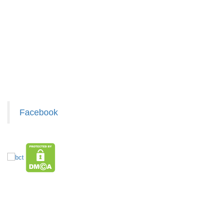
Chính sách bảo hành - kiểm hàng
Chính sách bảo mật cho khách
Thanh xốp
Liên hệ hợp tác chào hàng
chặn cửa
Giấy chứng nhận Thương Hiệu
cách âm
MÃ
SP:
thông minh
Xem / tải danh sách hàng hóa MuabangiasiAZ
1M
003055
GIÁ:
Facebook
7.500 đ
TÌNH
TRẠNG:
CÒN HÀNG
Bảo
hành:
Test
HÀNG XUẤT ĐƯỢC VAT
TOP sp bán chạy trên Sàn TMDT