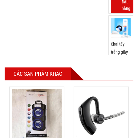
hàng
Chai tẩy
trắng giày
Flac CÓ
MÃ
SP:
BÀN CHẢI
CÁC SẢN PHẨM KHÁC
000385
GIÁ:
5.500 đ
TÌNH
TRẠNG:
CÒN HÀNG
Bảo