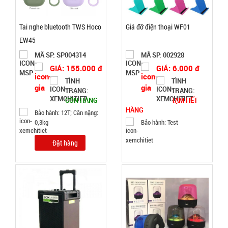
GIÁ:
Tai nghe bluetooth TWS Hoco
Giá đỡ điện thoại WF01
EW45
38.000 đ
MÃ SP: SP004314
MÃ SP: 002928
TÌNH
GIÁ: 155.000 đ
GIÁ: 6.000 đ
TÌNH
TÌNH
TRẠNG:
TRẠNG:
TRẠNG:
CÒN HÀNG
CÒN HÀNG
TẠM HẾT
Bảo
HÀNG
Bảo hành: 12T; Cân nặng:
hành:
0,3kg
Bảo hành: Test
Test ,
Cân nặng :
Đặt hàng
0.3kg
Đặt
hàng