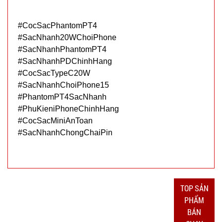
MÃ
SP:
#CocSacPhantomPT4
002158
#SacNhanh20WChoiPhone
GIÁ:
#SacNhanhPhantomPT4
#SacNhanhPDChinhHang
#CocSacTypeC20W
49.000 đ
#SacNhanhChoiPhone15
TÌNH
#PhantomPT4SacNhanh
#PhuKieniPhoneChinhHang
TRẠNG:
#CocSacMiniAnToan
CÒN HÀNG
#SacNhanhChongChaiPin
Bảo
hành:
1T
Đặt
hàng
TOP SẢN
PHẨM
BÁN