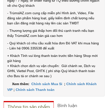
ngày - 7 ngày, or order hàng từ TQ theo đường chính ngạch
về cho Quý khách
- TrùmsỉAZ.com cung cấp miễn phí Hình ảnh, Video, File
đăng sản phẩm hàng loạt, giấy kiểm định chất lượng nếu
bạn cần đăng mặt hàng này lên các sàn TMĐT
- Thương lượng giá thấp hơn đối thủ cạnh tranh nếu bạn
thấy TrùmsỉAZ.com bán giá cao hơn
- Quý khách có nhu cầu xuất hóa đơn Đỏ VAT khi mua hàng
- Liên hệ 0906.335538 để xuất
+ Khách Tỉnh vui lòng thanh toán trước tiền hàng Shop mới
gửi hàng
+ Khách chọn dịch vụ vận chuyển: Gửi chành xe, Dịch vụ
GHN, Viettel Post, GHTK ( phí ship Quý khách thanh toán
cho Bưu tá or chành xe sau )
Xem thêm:
Chính sách Mua Sỉ
;
Chính sách Khách
VIP
;
Chính sách Thanh toán
Bình luận
Thông tin sản phẩm