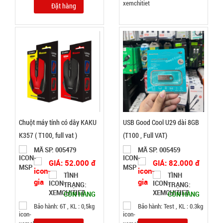
màu vàng
Đặt hàng
GIÁ:
Nhật Bản (
T36 )
20.000 đ
TÌNH
TRẠNG:
CÒN HÀNG
Bảo
hành:
Test ,
Chuột máy tính có dây KAKU
USB Good Cool U29 dài 8GB
Cân nặng :
K357 ( T100, full vat )
(T100 , Full VAT)
0.3kg
MÃ SP: 005479
MÃ SP: 005459
Đặt
GIÁ: 52.000 đ
GIÁ: 82.000 đ
hàng
TÌNH
TÌNH
TRẠNG:
TRẠNG:
CÒN HÀNG
CÒN HÀNG
Bảo hành: 6T , KL : 0,5kg
Bảo hành: Test , KL : 0.3kg