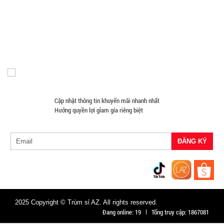
420ml
Máy Massage - Máy Tập Thể Dục Giá Sỉ
Quạt Mát
Đồ Chuyên Phượt Giá Sỉ
Pin Sạc Dự Phòng Giá Sỉ
003967
Đồng Hồ Giá Buôn
Đồ Sửa Chữa Giá Sỉ
Mua Áo Mua Số Lượng
GIÁ:
Đèn Pin Giá Sỉ
Mắt Kính
11.900 đ
TÌNH
TRẠNG:
Cập nhật thông tin khuyến mãi nhanh nhất
CÒN HÀNG
Hưởng quyền lợi gỉam gía riêng biệt
Bảo
hành:
Test,
Cân nặng:
0,2kg
Đặt
hàng
2025 Copyright © Trùm sỉ AZ. All rights reserved.
Đang online:
19
Tổng truy cập:
1867081