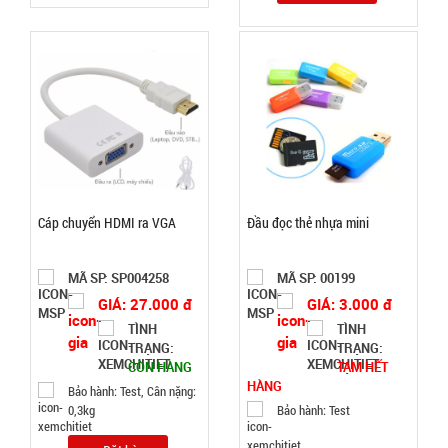
hàng
Nồi hấp 2
tầng inox
Soup
MÃ
SP:
Steamer
Cáp chuyển HDMI ra VGA
Đầu đọc thẻ nhựa mini
003196
GIÁ:
MÃ SP: SP004258
MÃ SP: 00199
GIÁ: 27.000 đ
GIÁ: 3.000 đ
46.000 đ
TÌNH
TÌNH
TÌNH
TRẠNG:
TRẠNG:
CÒN HÀNG
TẠM HẾT
HÀNG
Bảo hành: Test, Cân nặng:
TRẠNG:
0,3kg
Bảo hành: Test
CÒN HÀNG
Bảo