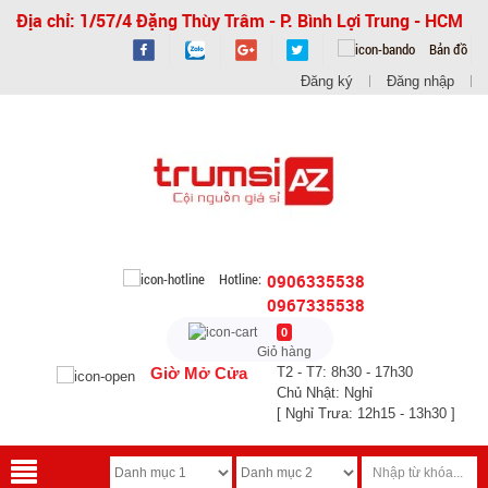
Địa chỉ: 1/57/4 Đặng Thùy Trâm - P. Bình Lợi Trung - HCM
Bản đồ
Đăng ký
Đăng nhập
Hotline:
0906335538
0967335538
0
Giỏ hàng
Giờ Mở Cửa
T2 - T7: 8h30 - 17h30
Chủ Nhật: Nghỉ
[ Nghỉ Trưa: 12h15 - 13h30 ]