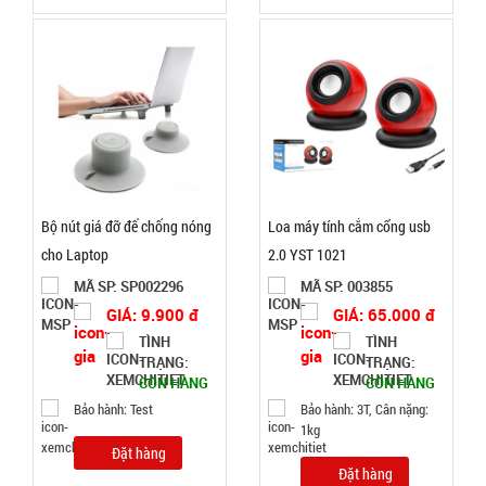
Dụng cụ lò
xo Tummy
Trimmer
MÃ
SP:
000749
GIÁ:
Bộ nút giá đỡ đế chống nóng
Loa máy tính cắm cổng usb
20.000 đ
cho Laptop
2.0 YST 1021
TÌNH
MÃ SP: SP002296
MÃ SP: 003855
GIÁ: 9.900 đ
GIÁ: 65.000 đ
TRẠNG:
TÌNH
TÌNH
CÒN HÀNG
TRẠNG:
TRẠNG:
CÒN HÀNG
CÒN HÀNG
Bảo
hành:
Bảo hành: Test
Bảo hành: 3T, Cân nặng:
Test
1kg
Đặt hàng
Đặt
Đặt hàng