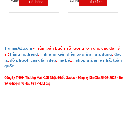
Máy phun
Đặt hàng
Đặt hàng
sương xông
tinh dầu
MÃ
SP:
tạo độ ẩm
Vân Gỗ
003021
Aroma
GIÁ:
TrumsiAZ.com
- Trùm bán buôn số lượng lớn cho các đại lý
sỉ:
hàng hottrend
,
linh phụ kiện điện tử giá sỉ
,
gia dụng
,
độc
52.000 đ
lạ
,
đồ phượt
,
cssk làm đẹp
,
mẹ bé
,...
shop giá sỉ rẻ nhất toàn
TÌNH
quốc
Công ty TNHH Thương Mại Xuất Nhập Khẩu Sadoo
- Đăng ký lần đầu 25-03-2022 - Do
TRẠNG:
Sở kế hoạch và đầu tư TPHCM cấp
CÒN HÀNG
Bảo
1/57/4 Đặng Thùy Trâm - P. Bình Lợi Trung - HCM
Địa chỉ:
hành:
Test,
Cân nặng:
Hotline: 0906.335538 – 0967.335538- 0911.335538
0,5kg
Email: trumsiaz@gmail.com
Thời gian làm việc: T2 - T7: 8h00 - 17h30;
Đặt