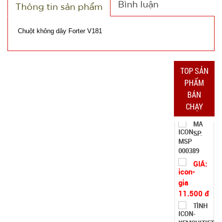
Bình luận
Thông tin sản phẩm
TRẠNG:
CÒN HÀNG
Bảo
Chuột không dây Forter V181
hành:
Test
Đặt
TOP SẢN
hàng
PHẨM
BÁN
CHẠY
Bộ dao 5
món lưỡi
đen Buck
MÃ
SP:
Mã T65S
002796
GIÁ: