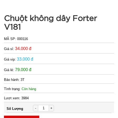
móng 12
món ( T150
MÃ
SP:
)
Chuột không dây Forter
003000
V181
GIÁ:
MÃ SP:
000116
26.500 đ
34.000 đ
Giá sỉ:
TÌNH
33.000 đ
Giá vip:
TRẠNG:
79.000 đ
Giá lẻ:
CÒN HÀNG
Bảo
Bảo hành:
3T
hành:
Test
Tình trạng:
Còn hàng
Lượt xem:
3984
Đặt
hàng
-
+
Số Lượng