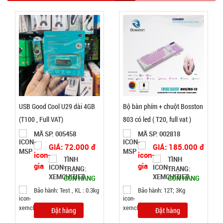
Hương 108
MÃ
SP:
hạt full hộp
003378
GIÁ:
29.000 đ
TÌNH
USB Good Cool U29 dài 4GB
Bộ bàn phím + chuột Bosston
TRẠNG:
(T100 , Full VAT)
803 có led ( T20, full vat )
CÒN HÀNG
Bảo
MÃ SP: 005458
MÃ SP: 002818
hành:
GIÁ: 72.000 đ
GIÁ: 185.000 đ
Test
TÌNH
TÌNH
TRẠNG:
TRẠNG:
Đặt
CÒN HÀNG
CÒN HÀNG
hàng
Bảo hành: Test , KL : 0.3kg
Bảo hành: 12T; 3Kg
Đặt hàng
Đặt hàng