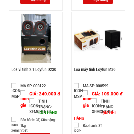
TRẠNG:
CÒN HÀNG
Bảo
hành:
Test ,
Cân nặng :
0.3kg
Đặt
hàng
Loa vi tính 2.1 Loyfun D230
Loa máy tính Loyfun M30
MÃ SP: 003122
MÃ SP: 000599
GIÁ: 240.000 đ
GIÁ: 109.000 đ
Băng keo
TÌNH
TÌNH
chống
TRẠNG:
TRẠNG:
CÒN HÀNG
TẠM HẾT
thấm siêu
MÃ
HÀNG
Bảo hành: 3T, Cân nặng:
SP:
dính X2000
1kg
Bảo hành: 3T
- BẢN 5CM
004739