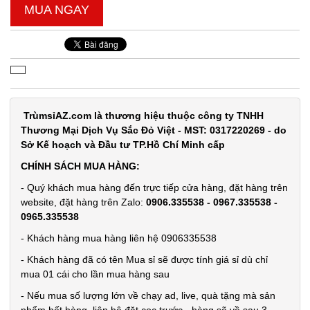
MUA NGAY
Dây cáp
sạc 100w
báo vol
MÃ
SP:
điện mã
TrùmsỉAZ.com là thương hiệu thuộc công ty TNHH
218 3 đầu (
004737
Thương Mại Dịch Vụ Sắc Đỏ Việt - MST: 0317220269 - do
T500 )
GIÁ:
Sở Kế hoạch và Đầu tư TP.Hồ Chí Minh cấp
CHÍNH SÁCH MUA HÀNG:
14.900 đ
- Quý khách mua hàng đến trực tiếp cửa hàng, đặt hàng trên
TÌNH
website, đặt hàng trên Zalo:
0906.335538 - 0967.335538 -
0965.335538
TRẠNG:
- Khách hàng mua hàng liên hệ 0906335538
CÒN HÀNG
- Khách hàng đã có tên Mua sỉ sẽ được tính giá sỉ dù chỉ
Bảo
mua 01 cái cho lần mua hàng sau
hành:
Test ,
- Nếu mua số lượng lớn về chạy ad, live, quà tặng mà sản
Cân nặng :