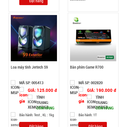
Đặt hàng
hành:
Test
Đặt
hàng
Găng tay
Slim túi
Loa máy tính Jertech S9
Bàn phím Game R700
nilon rẻ (
MÃ
SP:
T1000 )
MÃ SP: 005413
MÃ SP: 002820
005066
GIÁ: 125.000 đ
GIÁ: 190.000 đ
GIÁ:
TÌNH
TÌNH
TRẠNG:
TRẠNG:
CÒN HÀNG
CÒN HÀNG
5.900 đ
Bảo hành: Test , KL : 1kg
Bảo hành: 1T
TÌNH
Đặt hàng
Đặt hàng