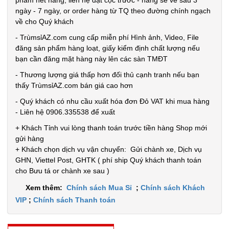
phẩm hết hàng, liên hệ đặt cọc trước - hàng sẽ về sau 3
0.3kg
ngày - 7 ngày, or order hàng từ TQ theo đường chính ngạch
về cho Quý khách
Đặt
- TrùmsỉAZ.com cung cấp miễn phí Hình ảnh, Video, File
hàng
đăng sản phẩm hàng loạt, giấy kiểm định chất lượng nếu
bạn cần đăng mặt hàng này lên các sàn TMĐT
- Thương lượng giá thấp hơn đối thủ cạnh tranh nếu bạn
thấy TrùmsỉAZ.com bán giá cao hơn
Chuông
- Quý khách có nhu cầu xuất hóa đơn Đỏ VAT khi mua hàng
báo động
- Liên hệ 0906.335538 để xuất
chống trộm
MÃ
+ Khách Tỉnh vui lòng thanh toán trước tiền hàng Shop mới
SP:
cửa
gửi hàng
+ Khách chọn dịch vụ vận chuyển: Gửi chành xe, Dịch vụ
000389
GHN, Viettel Post, GHTK ( phí ship Quý khách thanh toán
GIÁ:
cho Bưu tá or chành xe sau )
Xem thêm:
Chính sách Mua Sỉ
;
Chính sách Khách
11.500 đ
VIP
;
Chính sách Thanh toán
TÌNH