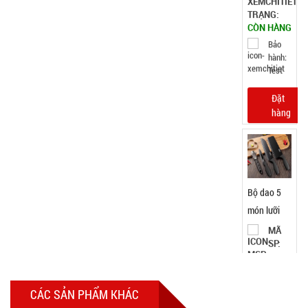
32.000 đ
TÌNH
TRẠNG:
CÒN HÀNG
Bảo
hành:
Test ,
Cân nặng :
0.5kg
Đặt
hàng
Dây chuỗi
Trầm
CÁC SẢN PHẨM KHÁC