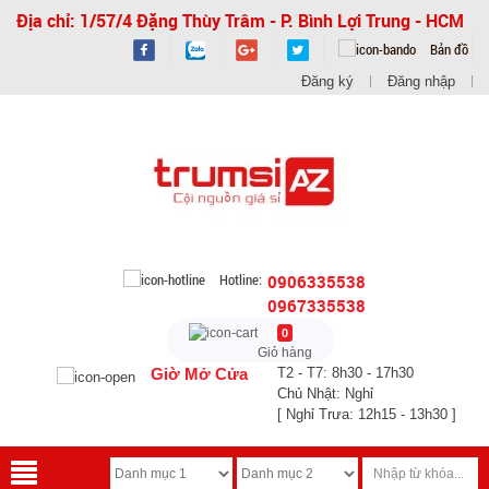
Địa chỉ: 1/57/4 Đặng Thùy Trâm - P. Bình Lợi Trung - HCM
Bản đồ
Đăng ký
Đăng nhập
Hotline:
0906335538
0967335538
0
Giỏ hàng
Giờ Mở Cửa
T2 - T7: 8h30 - 17h30
Chủ Nhật: Nghỉ
[ Nghỉ Trưa: 12h15 - 13h30 ]