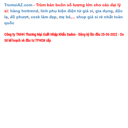
( T100, full
004616
TrumsiAZ.com
- Trùm bán buôn số lượng lớn cho các đại lý
vat )
sỉ:
hàng hottrend
,
linh phụ kiện điện tử giá sỉ
,
gia dụng
,
độc
GIÁ:
lạ
,
đồ phượt
,
cssk làm đẹp
,
mẹ bé
,...
shop giá sỉ rẻ nhất toàn
quốc
38.000 đ
Công ty TNHH Thương Mại Xuất Nhập Khẩu Sadoo
- Đăng ký lần đầu 25-03-2022 - Do
TÌNH
Sở kế hoạch và đầu tư TPHCM cấp
1/57/4 Đặng Thùy Trâm - P. Bình Lợi Trung - HCM
TRẠNG:
Địa chỉ:
CÒN HÀNG
Bảo
Hotline: 0906.335538 – 0967.335538- 0911.335538
hành:
Email: trumsiaz@gmail.com
1T ,
Thời gian làm việc: T2 - T7: 8h00 - 17h30;
Cân nặng :
[ Nghỉ Trưa: 12h15 - 13h30 ] - C
N: Nghỉ
0.5kg
Đặt
hàng
GIỚI THIỆU VỀ CÔNG TY