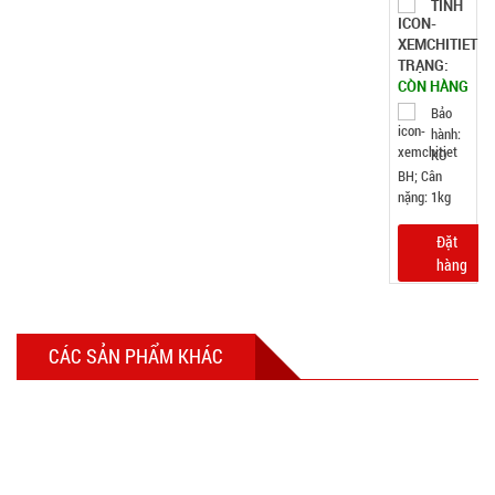
TÌNH
TRẠNG:
CÒN HÀNG
Bảo
hành:
KO
BH; Cân
nặng: 1kg
Đặt
hàng
CÁC SẢN PHẨM KHÁC
Ổ điện 4 ổ
cắm 2 cổng
usb dây dài
MÃ
SP:
2m Con Voi