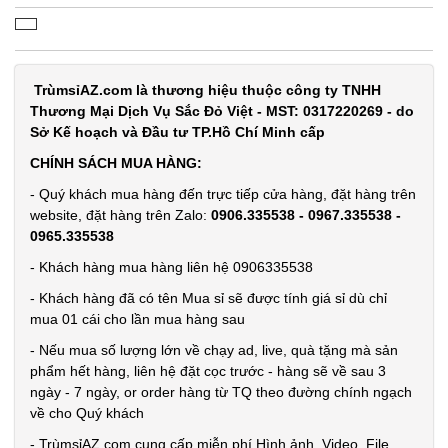
mùi hôi
giày Nhật
MÃ
SP:
Bản công
nghệ Ag+
TrùmsỉAZ.com là thương hiệu thuộc công ty TNHH
003834
Thương Mại Dịch Vụ Sắc Đỏ Việt - MST: 0317220269 - do
260ML
GIÁ:
Sở Kế hoạch và Đầu tư TP.Hồ Chí Minh cấp
CHÍNH SÁCH MUA HÀNG:
9.900 đ
- Quý khách mua hàng đến trực tiếp cửa hàng, đặt hàng trên
TÌNH
website, đặt hàng trên Zalo:
0906.335538 - 0967.335538 -
0965.335538
TRẠNG:
- Khách hàng mua hàng liên hệ 0906335538
CÒN HÀNG
- Khách hàng đã có tên Mua sỉ sẽ được tính giá sỉ dù chỉ
Bảo
mua 01 cái cho lần mua hàng sau
hành:
Test,
- Nếu mua số lượng lớn về chạy ad, live, quà tặng mà sản
Cân nặng:
phẩm hết hàng, liên hệ đặt cọc trước - hàng sẽ về sau 3
0,5kg
ngày - 7 ngày, or order hàng từ TQ theo đường chính ngạch
về cho Quý khách
Đặt
hàng
- TrùmsỉAZ.com cung cấp miễn phí Hình ảnh, Video, File