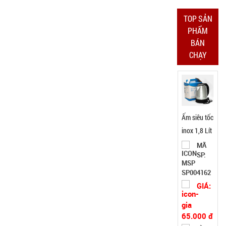
Test,
TOP SẢN
Cân nặng:
0,2kg
PHẨM
BÁN
Đặt
CHẠY
hàng
Ấm siêu tốc
inox 1,8 Lít
( T24, full
MÃ
SP:
vat )
SP004162
GIÁ:
65.000 đ