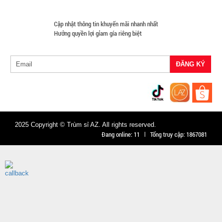
TÌNH
Cập nhật thông tin khuyến mãi nhanh nhất
TRẠNG:
Hưởng quyền lợi gỉam gía riêng biệt
CÒN HÀNG
Bảo
hành:
Test ,
Cân nặng :
0.3kg
Đặt
hàng
2025 Copyright © Trùm sỉ AZ. All rights reserved.
Đang online:
11
Tổng truy cập:
1867081
Máy cắt tỉa
lông mũi
bằng thép
MÃ
SP:
không rỉ