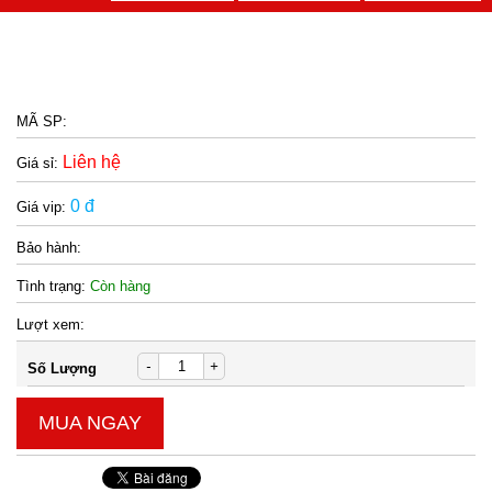
MÃ SP:
Liên hệ
Giá sỉ:
0 đ
Giá vip:
Bảo hành:
Tình trạng:
Còn hàng
Lượt xem:
-
+
Số Lượng
MUA NGAY
Chai xịt khử