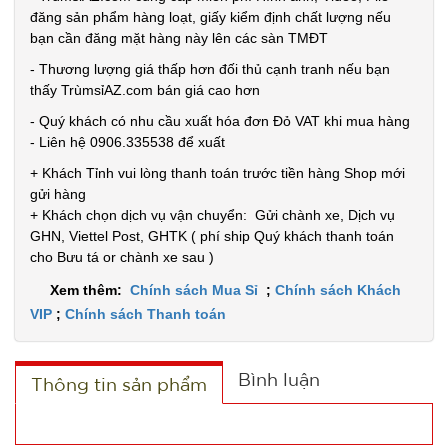
đăng sản phẩm hàng loạt, giấy kiểm định chất lượng nếu
bạn cần đăng mặt hàng này lên các sàn TMĐT
- Thương lượng giá thấp hơn đối thủ cạnh tranh nếu bạn
thấy TrùmsỉAZ.com bán giá cao hơn
Ly thủy tinh
- Quý khách có nhu cầu xuất hóa đơn Đỏ VAT khi mua hàng
hổ phách
- Liên hệ 0906.335538 để xuất
Gorgous
MÃ
+ Khách Tỉnh vui lòng thanh toán trước tiền hàng Shop mới
SP:
420ml
gửi hàng
+ Khách chọn dịch vụ vận chuyển: Gửi chành xe, Dịch vụ
003967
GHN, Viettel Post, GHTK ( phí ship Quý khách thanh toán
GIÁ:
cho Bưu tá or chành xe sau )
Xem thêm:
Chính sách Mua Sỉ
;
Chính sách Khách
11.900 đ
VIP
;
Chính sách Thanh toán
TÌNH
Bình luận
Thông tin sản phẩm
TRẠNG:
CÒN HÀNG
Bảo
hành: