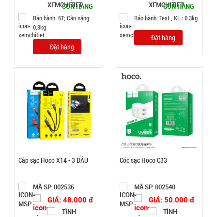
CÒN HÀNG
CÒN HÀNG
chặn cửa
Bảo hành: 6T; Cân nặng:
Bảo hành: Test , KL : 0.3kg
cách âm
MÃ
0,3kg
SP:
thông minh
Đặt hàng
1M
Đặt hàng
003055
GIÁ:
7.500 đ
TÌNH
TRẠNG:
CÒN HÀNG
Bảo
hành:
Cáp sạc Hoco X14 - 3 ĐẦU
Cóc sạc Hoco C33
Test
MÃ SP: 002536
MÃ SP: 002540
Đặt
hàng
GIÁ: 48.000 đ
GIÁ: 50.000 đ
TÌNH
TÌNH