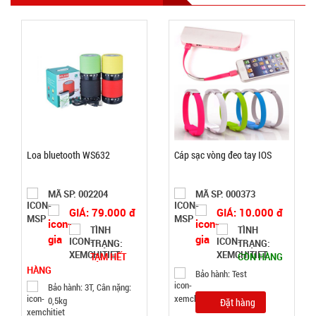
Máy phun
sương xông
tinh dầu
MÃ
SP:
tạo độ ẩm
Vân Gỗ
003185
Aroma -
GIÁ:
CAO
Loa bluetooth WS632
Cáp sạc vòng đeo tay IOS
52.000 đ
MÃ SP: 002204
MÃ SP: 000373
TÌNH
GIÁ: 79.000 đ
GIÁ: 10.000 đ
TÌNH
TÌNH
TRẠNG:
TRẠNG:
TRẠNG:
CÒN HÀNG
TẠM HẾT
CÒN HÀNG
Bảo
HÀNG
Bảo hành: Test
hành:
Bảo hành: 3T, Cân nặng:
Test
0,5kg
Đặt hàng