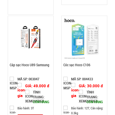
Đặt
hàng
Ổ điện 4 ổ
cắm 2 cổng
usb dây dài
MÃ
SP:
2m Con Voi
( T100, full
Cáp sạc Hoco U89 Samsung
Cóc sạc Hoco C106
004616
vat )
GIÁ:
MÃ SP: 003047
MÃ SP: 004433
GIÁ: 49.000 đ
GIÁ: 30.000 đ
38.000 đ
TÌNH
TÌNH
TÌNH
TRẠNG:
TRẠNG:
CÒN HÀNG
CÒN HÀNG
Bảo hành: 3T
Bảo hành: 12T; Cân nặng:
TRẠNG:
0.3kg
CÒN HÀNG