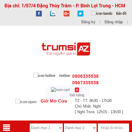
Địa chỉ: 1/57/4 Đặng Thùy Trâm - P. Bình Lợi Trung - HCM
Bản đồ
Đăng ký
Đăng nhập
Hotline:
0906335538
0967335538
0
Giỏ hàng
Giờ Mở Cửa
T2 - T7: 8h30 - 17h30
Chủ Nhật: Nghỉ
[ Nghỉ Trưa: 12h15 - 13h30 ]