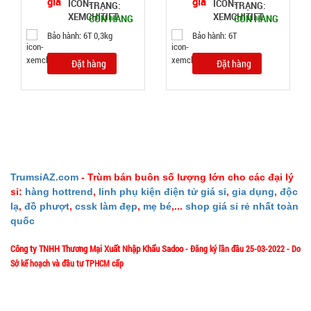
TRẠNG:
TRẠNG:
CÒN HÀNG
CÒN HÀNG
Bảo hành: 6T 0,3kg
Bảo hành: 6T
Máy phun
Đặt hàng
Đặt hàng
sương xông
tinh dầu
MÃ
SP:
tạo độ ẩm
Vân Gỗ
003021
Aroma
GIÁ:
TrumsiAZ.com
- Trùm bán buôn số lượng lớn cho các đại lý
52.000 đ
sỉ:
hàng hottrend
,
linh phụ kiện điện tử giá sỉ
,
gia dụng
,
độc
TÌNH
lạ
,
đồ phượt
,
cssk làm đẹp
,
mẹ bé
,...
shop giá sỉ rẻ nhất toàn
quốc
TRẠNG:
Công ty TNHH Thương Mại Xuất Nhập Khẩu Sadoo
- Đăng ký lần đầu 25-03-2022 - Do
CÒN HÀNG
Sở kế hoạch và đầu tư TPHCM cấp
Bảo
hành:
1/57/4 Đặng Thùy Trâm - P. Bình Lợi Trung - HCM
Địa chỉ:
Test,