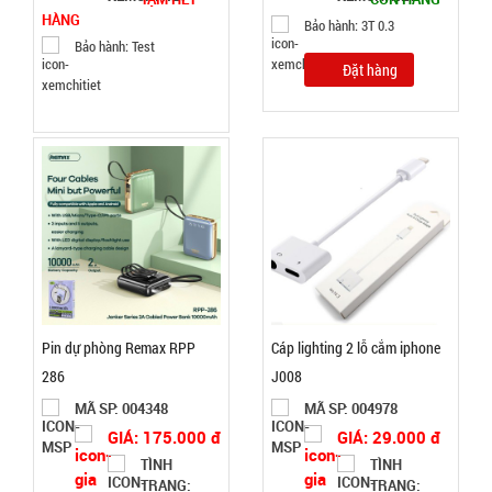
001168
HÀNG
Bảo hành: 3T 0.3
GIÁ:
Bảo hành: Test
Đặt hàng
3.000 đ
TÌNH
TRẠNG:
CÒN HÀNG
Bảo
hành:
Test
Đặt
Pin dự phòng Remax RPP
Cáp lighting 2 lỗ cắm iphone
hàng
286
J008
MÃ SP: 004348
MÃ SP: 004978
GIÁ: 175.000 đ
GIÁ: 29.000 đ
TÌNH
TÌNH
Thanh xốp
TRẠNG:
TRẠNG: