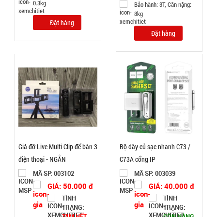
0.3kg
Bảo hành: 3T, Cân nặng:
46.000 đ
8kg
TÌNH
Đặt hàng
Đặt hàng
TRẠNG:
CÒN HÀNG
Bảo
hành:
Test
Đặt
hàng
Giá đỡ Live Multi Clip để bàn 3
Bộ dây củ sạc nhanh C73 /
điện thoại - NGẮN
C73A cổng IP
Tripod 3
MÃ SP: 003102
MÃ SP: 003039
chân ngắn
GIÁ: 50.000 đ
GIÁ: 40.000 đ
mini nhiều
TÌNH
TÌNH
MÃ
TRẠNG:
TRẠNG:
SP:
màu
TẠM HẾT
CÒN HÀNG