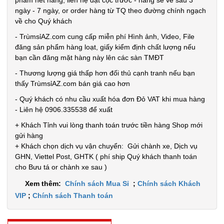
phẩm hết hàng, liên hệ đặt cọc trước - hàng sẽ về sau 3
Bảo
hành:
ngày - 7 ngày, or order hàng từ TQ theo đường chính ngạch
Test
về cho Quý khách
- TrùmsỉAZ.com cung cấp miễn phí Hình ảnh, Video, File
Đặt
đăng sản phẩm hàng loạt, giấy kiểm định chất lượng nếu
hàng
bạn cần đăng mặt hàng này lên các sàn TMĐT
- Thương lượng giá thấp hơn đối thủ cạnh tranh nếu bạn
thấy TrùmsỉAZ.com bán giá cao hơn
- Quý khách có nhu cầu xuất hóa đơn Đỏ VAT khi mua hàng
Bình thủy
- Liên hệ 0906.335538 để xuất
tinh nắp
+ Khách Tỉnh vui lòng thanh toán trước tiền hàng Shop mới
Inox có
gửi hàng
MÃ
SP:
+ Khách chọn dịch vụ vận chuyển: Gửi chành xe, Dịch vụ
quai 500ml
GHN, Viettel Post, GHTK ( phí ship Quý khách thanh toán
002108
cho Bưu tá or chành xe sau )
GIÁ:
Xem thêm:
Chính sách Mua Sỉ
;
Chính sách Khách
VIP
;
Chính sách Thanh toán
5.900 đ
TÌNH