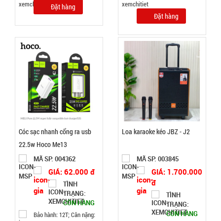
Đặt hàng
Bảo
Đặt hàng
hành:
1T ,
Cân nặng :
0.5kg
Đặt
hàng
Cóc sạc nhanh cổng ra usb
Loa karaoke kéo JBZ - J2
Nồi hấp 2
22.5w Hoco Me13
tầng inox
Soup
MÃ SP: 004362
MÃ SP: 003845
MÃ
SP:
GIÁ: 62.000 đ
GIÁ: 1.700.000
Steamer
đ
TÌNH
003196
TRẠNG:
TÌNH
GIÁ:
CÒN HÀNG
TRẠNG:
CÒN HÀNG
Bảo hành: 12T; Cân nặng: