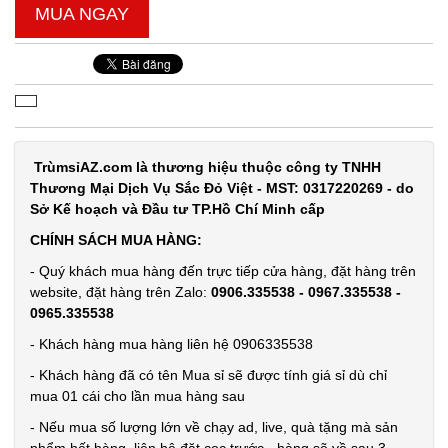
MUA NGAY
Lọ con Heo
thả bồn
TrùmsỉAZ.com là thương hiệu thuộc công ty TNHH
cầu Xanh
MÃ
Thương Mại Dịch Vụ Sắc Đỏ Việt - MST: 0317220269 - do
SP:
Sở Kế hoạch và Đầu tư TP.Hồ Chí Minh cấp
CHÍNH SÁCH MUA HÀNG:
002969
GIÁ:
- Quý khách mua hàng đến trực tiếp cửa hàng, đặt hàng trên
website, đặt hàng trên Zalo:
0906.335538 - 0967.335538 -
0965.335538
6.500 đ
- Khách hàng mua hàng liên hệ 0906335538
TÌNH
- Khách hàng đã có tên Mua sỉ sẽ được tính giá sỉ dù chỉ
mua 01 cái cho lần mua hàng sau
TRẠNG:
CÒN HÀNG
- Nếu mua số lượng lớn về chạy ad, live, quà tặng mà sản