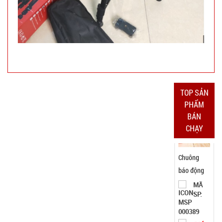
11.500 đ
TÌNH
TRẠNG:
CÒN HÀNG
Bảo
TOP SẢN
hành:
PHẨM
Test
BÁN
Đặt
CHẠY
hàng
Dây cáp
sạc 100w
báo vol
MÃ