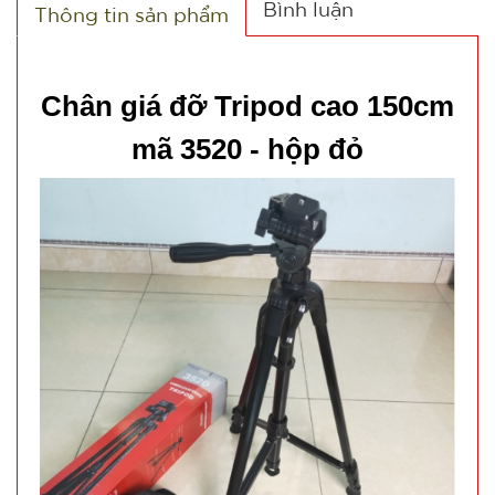
Bình luận
Thông tin sản phẩm
TRẠNG:
CÒN HÀNG
Bảo
Chân giá đỡ Tripod cao 150cm
hành:
Test
mã 3520 - hộp đỏ
Đặt
hàng
Chuông
báo động
chống trộm
MÃ
SP:
cửa
000389
GIÁ: