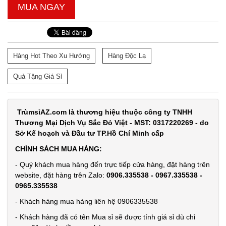
MUA NGAY
Loa
Hàng Hot Theo Xu Hướng
Hàng Độc Lạ
bluetooth
Gấu
MÃ
Quà Tặng Giá Sỉ
SP:
BearBrick
B5+ có mắt
004007
kính xịn
TrùmsỉAZ.com là thương hiệu thuộc công ty TNHH
GIÁ:
Thương Mại Dịch Vụ Sắc Đỏ Việt - MST: 0317220269 - do
Sở Kế hoạch và Đầu tư TP.Hồ Chí Minh cấp
115.000
CHÍNH SÁCH MUA HÀNG:
đ
- Quý khách mua hàng đến trực tiếp cửa hàng, đặt hàng trên
TÌNH
website, đặt hàng trên Zalo:
0906.335538 - 0967.335538 -
0965.335538
TRẠNG:
- Khách hàng mua hàng liên hệ 0906335538
CÒN HÀNG
Bảo
- Khách hàng đã có tên Mua sỉ sẽ được tính giá sỉ dù chỉ
hành: