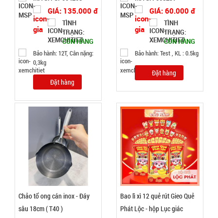
GIÁ: 135.000 đ
GIÁ: 60.000 đ
Ấm siêu tốc
TÌNH
TÌNH
TRẠNG:
TRẠNG:
inox 1,8 Lít
CÒN HÀNG
CÒN HÀNG
( T24, full
MÃ
Bảo hành: 12T, Cân nặng:
Bảo hành: Test , KL : 0.5kg
SP:
vat )
0,3kg
Đặt hàng
SP004162
Đặt hàng
GIÁ:
65.000 đ
TÌNH
TRẠNG:
CÒN HÀNG
Bảo
hành:
Chảo tổ ong cán inox - Đáy
Bao lì xì 12 quẻ rút Gieo Quẻ
KO
BH; Cân
sâu 18cm ( T40 )
Phát Lộc - hộp Lục giác
nặng: 1kg