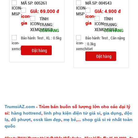
MÃ SP: 005261
MÃ SP: 004543
Đặt
GIÁ: 69.000 đ
GIÁ: 4.900 đ
hàng
TÌNH
TÌNH
TRẠNG:
TRẠNG:
CÒN HÀNG
CÒN HÀNG
Bảo hành: Test , KL : 0.5kg
Bảo hành: Test , Cân nặng
: 0.3kg
Đặt hàng
Móc khóa
Đặt hàng
rung rung
mini
MÃ
SP:
001340
GIÁ:
TrumsiAZ.com
- Trùm bán buôn số lượng lớn cho các đại lý
29.000 đ
sỉ:
hàng hottrend
,
linh phụ kiện điện tử giá sỉ
,
gia dụng
,
độc
lạ
,
đồ phượt
,
cssk làm đẹp
,
mẹ bé
,...
shop giá sỉ rẻ nhất toàn
TÌNH
quốc
TRẠNG: