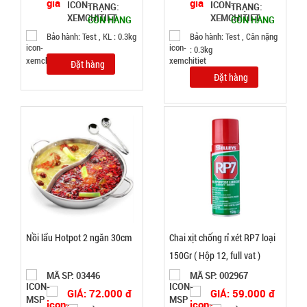
TRẠNG:
TRẠNG:
Đặt
CÒN HÀNG
CÒN HÀNG
hàng
Bảo hành: Test , KL : 0.3kg
Bảo hành: Test , Cân nặng
: 0.3kg
Đặt hàng
Đặt hàng
Chuông
báo động
chống trộm
MÃ
SP:
cửa
000389
GIÁ:
Nồi lẩu Hotpot 2 ngăn 30cm
Chai xịt chống rỉ xét RP7 loại
11.500 đ
150Gr ( Hộp 12, full vat )
TÌNH
MÃ SP: 03446
MÃ SP: 002967
GIÁ: 72.000 đ
GIÁ: 59.000 đ
TRẠNG: