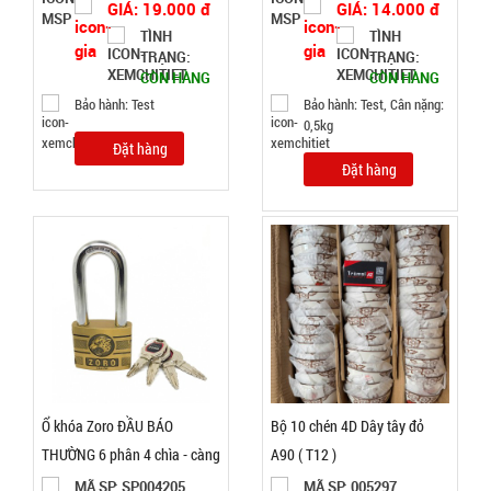
Tyloo màu
GIÁ: 19.000 đ
GIÁ: 14.000 đ
đỏ Dày 4 Ly
TÌNH
TÌNH
SP004285
TRẠNG:
TRẠNG:
( T200, Full
GIÁ:
CÒN HÀNG
CÒN HÀNG
VAT )
Bảo hành: Test
Bảo hành: Test, Cân nặng:
0,5kg
16.000 đ
Đặt hàng
TÌNH
Đặt hàng
TRẠNG:
CÒN HÀNG
Bảo
hành:
Test;
Cân nặng:
0,3kg
Đặt
hàng
Ổ khóa Zoro ĐẦU BÁO
Bộ 10 chén 4D Dây tây đỏ
THƯỜNG 6 phân 4 chìa - càng
A90 ( T12 )
Dài
MÃ SP: SP004205
MÃ SP: 005297