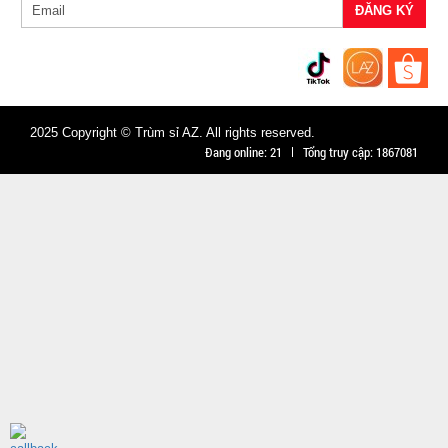
Cân nặng :
0.5kg
Đặt
hàng
2025 Copyright © Trùm sỉ AZ. All rights reserved.
Đang online:
21
Tổng truy cập:
1867081
Máy
massage
mặt ion
MÃ
SP:
WFC
000867
GIÁ:
14.900 đ
TÌNH