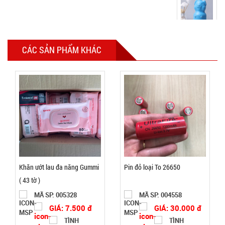
Lọ con Heo
CÁC SẢN PHẨM KHÁC
thả bồn
cầu Xanh
MÃ
SP:
002969
GIÁ:
6.500 đ
TÌNH
Khăn ướt lau đa năng Gummi
Pin đỏ loại To 26650
TRẠNG:
( 43 tờ )
CÒN HÀNG
MÃ SP: 005328
MÃ SP: 004558
Bảo
GIÁ: 7.500 đ
GIÁ: 30.000 đ
hành:
Test
TÌNH
TÌNH