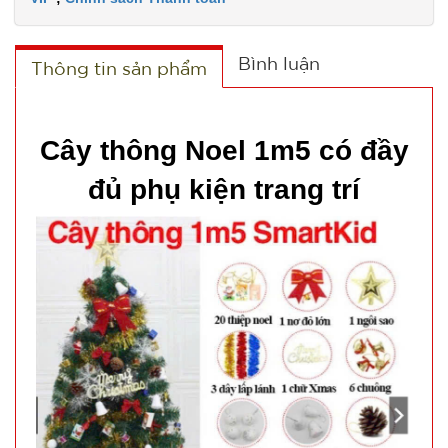
TÌNH
TRẠNG:
Bình luận
Thông tin sản phẩm
CÒN HÀNG
Bảo
hành:
Test,
Cây thông Noel 1m5 có đầy
Cân nặng:
0,3kg
đủ phụ kiện trang trí
Đặt
hàng
Bọc chân
chống xe
MỎNG RẺ -
MÃ
SP:
2 dây rút (