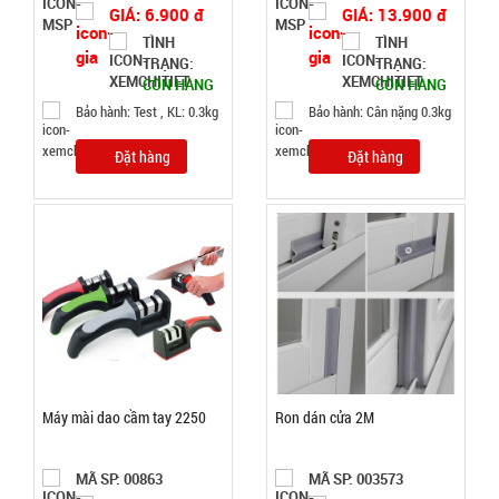
GIÁ: 6.900 đ
GIÁ: 13.900 đ
TÌNH
TÌNH
TÌNH
TRẠNG:
TRẠNG:
TRẠNG:
CÒN HÀNG
CÒN HÀNG
CÒN HÀNG
Bảo hành: Test , KL: 0.3kg
Bảo hành: Cân nặng 0.3kg
Bảo
hành:
Đặt hàng
Đặt hàng
Test ,
Cân nặng :
0.3kg
Đặt
hàng
Lót chuột
Máy mài dao cầm tay 2250
Ron dán cửa 2M
pad
25x30cm
MÃ
MÃ SP: 00863
MÃ SP: 003573
SP: