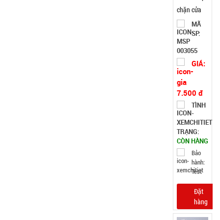
chặn cửa
cách âm
MÃ
SP:
thông minh
1M
003055
GIÁ:
7.500 đ
TÌNH
TRẠNG:
CÒN HÀNG
Bảo
hành:
Test
Đặt
hàng