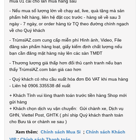
mua 01 cái cho lần mua hàng sau
1T,
- Nếu mua số lượng lớn về chạy ad, live, quà tặng mà sản
Cân nặng:
phẩm hết hàng, liên hệ đặt cọc trước - hàng sẽ về sau 3
0,5kg
ngày - 7 ngày, or order hàng từ TQ theo đường chính ngạch
Đặt
về cho Quý khách
hàng
- TrùmsỉAZ.com cung cấp miễn phí Hình ảnh, Video, File
đăng sản phẩm hàng loạt, giấy kiểm định chất lượng nếu
bạn cần đăng mặt hàng này lên các sàn TMĐT
- Thương lượng giá thấp hơn đối thủ cạnh tranh nếu bạn
thấy TrùmsỉAZ.com bán giá cao hơn
Súng
- Quý khách có nhu cầu xuất hóa đơn Đỏ VAT khi mua hàng
massage
- Liên hệ 0906.335538 để xuất
Gun 30w -
MÃ
+ Khách Tỉnh vui lòng thanh toán trước tiền hàng Shop mới
SP:
Nút Bấm lõi
gửi hàng
đồng có
SP004037
+ Khách chọn dịch vụ vận chuyển: Gửi chành xe, Dịch vụ
logo Mã
GIÁ:
GHN, Viettel Post, GHTK ( phí ship Quý khách thanh toán
802
cho Bưu tá or chành xe sau )
Xem thêm:
Chính sách Mua Sỉ
;
Chính sách Khách
92.000 đ
VIP
;
Chính sách Thanh toán