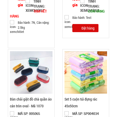
TÌNH
TÌNH
CÒN HÀNG
TRẠNG:
TRẠNG:
Bảo
TẠM HẾT
CÒN HÀNG
hành:
HÀNG
Bảo hành: Test
Test
Bảo hành: 7N, Cân nặng:
2.5kg
Đặt hàng
Đặt
hàng
Quạt cầm
tay tốc độ
cao Quạt
MÃ
SP:
Turbo Quạt
Mini N68 (
004995
T100 )
Bàn chải giặt đồ chà quần áo
Set 5 cuộn túi đựng rác
GIÁ:
cán tròn oval - Mã 1070
45x50cm
MÃ SP: 005065
MÃ SP: SP004034
52.000 đ