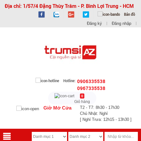
Địa chỉ: 1/57/4 Đặng Thùy Trâm - P. Bình Lợi Trung - HCM
Bản đồ
Đăng ký
Đăng nhập
Hotline:
0906335538
0967335538
0
Giỏ hàng
Giờ Mở Cửa
T2 - T7: 8h30 - 17h30
Chủ Nhật: Nghỉ
[ Nghỉ Trưa: 12h15 - 13h30 ]