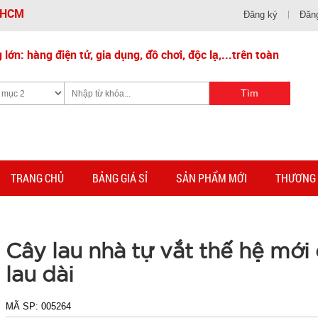
- HCM
Đăng ký
Đăn
lớn: hàng điện tử, gia dụng, đồ chơi, độc lạ,...trên toàn
TRANG CHỦ
BẢNG GIÁ SỈ
SẢN PHẨM MỚI
THƯƠNG 
Cây lau nhà tự vắt thế hệ mới
lau dài
MÃ SP:
005264