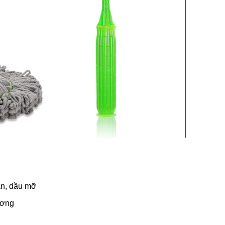
bẩn, dầu mỡ
ương