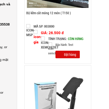
Đặt hàng
ạch và
335538
y, or
ng mặt
Giá đỡ điện thoại Folding F8 VUÔNG ( T200, full
vat )
 or
MÃ SP: 003066
GIÁ: 12.000 đ