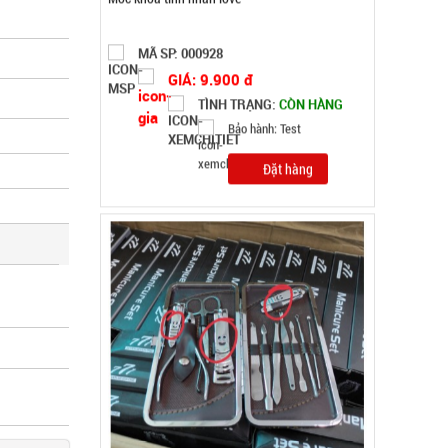
Bộ kềm cắt móng 12 món ( T150 )
MÃ SP: 003000
GIÁ: 26.500 đ
TÌNH TRẠNG:
CÒN HÀNG
Bảo hành: Test