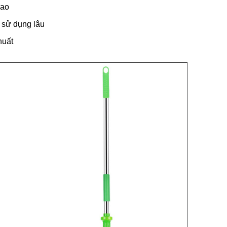
cao
i sử dụng lâu
huất