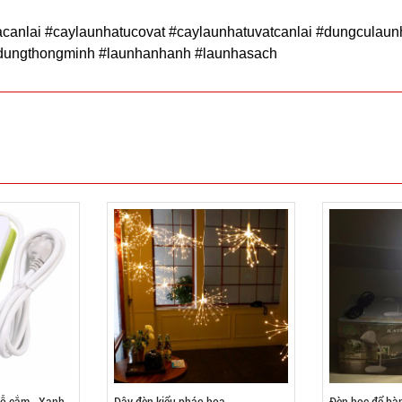
canlai #caylaunhatucovat #caylaunhatuvatcanlai #dungculaun
dungthongminh #launhanhanh #launhasach
lỗ cắm - Xanh
Dây đèn kiểu pháo hoa
Đèn học để bà