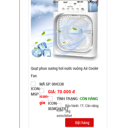
Quạt phun sương hơi nước vuông Air Cooler
Fan
MÃ SP: 004338
GIÁ: 70.000 đ
TÌNH TRẠNG:
CÒN HÀNG
Bảo hành: 1T; Cân nặng:
2kg
Đặt hàng