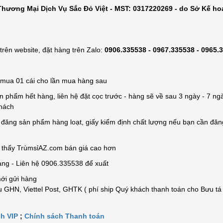
hương Mại Dịch Vụ Sắc Đỏ Việt - MST: 0317220269 - do Sở Kế ho
rên website, đặt hàng trên Zalo:
0906.335538 - 0967.335538 - 0965.
ỉ mua 01 cái cho lần mua hàng sau
n phẩm hết hàng, liên hệ đặt cọc trước - hàng sẽ về sau 3 ngày - 7 ngà
khách
e đăng sản phẩm hàng loạt, giấy kiểm định chất lượng nếu bạn cần đă
n thấy TrùmsỉAZ.com bán giá cao hơn
àng - Liên hệ 0906.335538 để xuất
mới gửi hàng
 GHN, Viettel Post, GHTK ( phí ship Quý khách thanh toán cho Bưu tá
h VIP
;
Chính sách Thanh toán