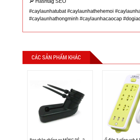
🔎 Hashtag SEO
#caylaunhatubat #caylaunhathehemoi #caylaunha
#caylaunhathongminh #caylaunhacaocap #dogia
CÁC SẢN PHẨM KHÁC
Bọc chân chống xe MỎNG RẺ - 2
Ổ điện 3 cổng usb 6 