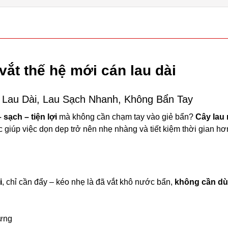
vắt thế hệ mới cán lau dài
 Lau Dài, Lau Sạch Nhanh, Không Bẩn Tay
 sạch – tiện lợi
mà không cần chạm tay vào giẻ bẩn?
Cây lau 
ực giúp việc dọn dẹp trở nên nhẹ nhàng và tiết kiệm thời gian h
i
, chỉ cần đẩy – kéo nhẹ là đã vắt khô nước bẩn,
không cần d
ưng