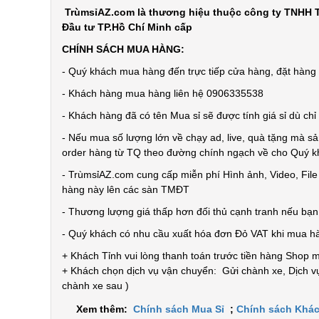
TrùmsỉAZ.com là thương hiệu thuộc công ty TNHH T
Đầu tư TP.Hồ Chí Minh cấp
CHÍNH SÁCH MUA HÀNG:
- Quý khách mua hàng đến trực tiếp cửa hàng, đặt hàng t
- Khách hàng mua hàng liên hệ 0906335538
- Khách hàng đã có tên Mua sỉ sẽ được tính giá sỉ dù ch
- Nếu mua số lượng lớn về chạy ad, live, quà tặng mà sả
order hàng từ TQ theo đường chính ngạch về cho Quý 
- TrùmsỉAZ.com cung cấp miễn phí Hình ảnh, Video, Fil
hàng này lên các sàn TMĐT
- Thương lượng giá thấp hơn đối thủ cạnh tranh nếu bạ
- Quý khách có nhu cầu xuất hóa đơn Đỏ VAT khi mua h
+ Khách Tỉnh vui lòng thanh toán trước tiền hàng Shop 
+ Khách chọn dịch vụ vận chuyển: Gửi chành xe, Dịch vụ
chành xe sau )
Xem thêm:
Chính sách Mua Sỉ
;
Chính sách Khác