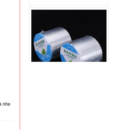
Băng keo Chống Thấm siêu dính 5M - BẢN TO
10CM ( t18, full vat )
MÃ SP: 003074
GIÁ: 24.000 đ
TÌNH TRẠNG:
CÒN HÀNG
Bảo hành: Test
Đặt hàng
à nhẹ