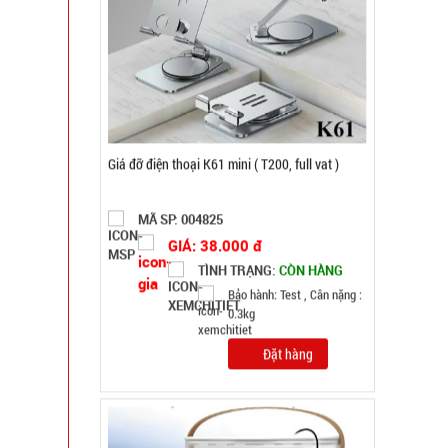
MÃ SP: 004825
GIÁ: 38.000 đ
TÌNH TRẠNG:
CÒN HÀNG
Bảo hành: Test , Cân nặng :
0.3kg
Đặt hàng