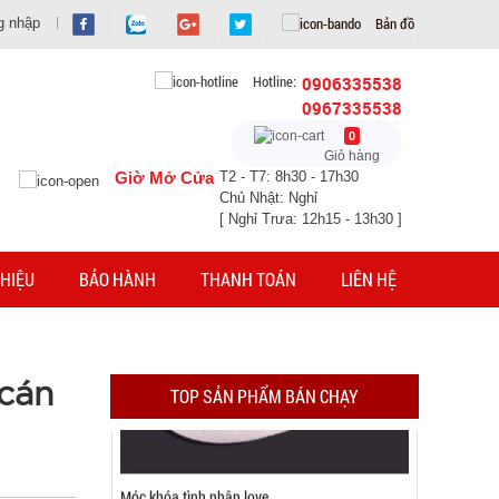
Bản đồ
g nhập
Hotline:
0906335538
0967335538
0
Giỏ hàng
Giờ Mở Cửa
T2 - T7: 8h30 - 17h30
Chủ Nhật: Nghỉ
[ Nghỉ Trưa: 12h15 - 13h30 ]
Móc khóa tình nhân love
HIỆU
BẢO HÀNH
THANH TOÁN
LIÊN HỆ
MÃ SP: 000928
GIÁ: 9.900 đ
TÌNH TRẠNG:
CÒN HÀNG
 cán
TOP SẢN PHẨM BÁN CHẠY
Bảo hành: Test
Đặt hàng