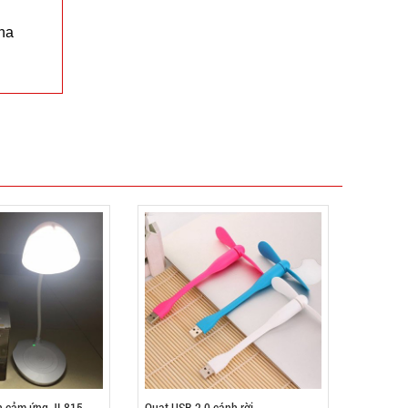
ha
Loa bluetooth Gấu BearBrick B5+ có mắt kính
xịn
MÃ SP: 004007
GIÁ: 115.000 đ
TÌNH TRẠNG:
CÒN HÀNG
Bảo hành: 1T, Cân nặng:
0,5kg
Đặt hàng
n cảm ứng JL815
Quạt USB 2.0 cánh rời