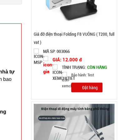
TÌNH TRẠNG:
CÒN HÀNG
Bảo hành: Test
Đặt hàng
nhà tự
ơn bao
ùng
Giá đỡ điện thoại K61 mini ( T200, full vat )