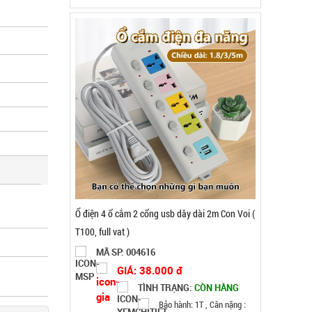
Quạt sạc tích điện pin 10 cell 48V Lớn - lồng sắt
cánh sắt KO XOAY ( T18 )
MÃ SP: 004718
GIÁ: 225.000 đ
TÌNH TRẠNG:
CÒN HÀNG