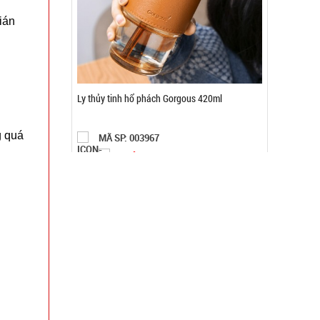
ián
Máy massage mặt ion WFC
g quá
MÃ SP: 000867
GIÁ: 14.900 đ
TÌNH TRẠNG:
CÒN HÀNG
Bảo hành: Test
Đặt hàng