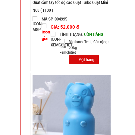
Lọ con Heo thả bồn cầu Xanh
MÃ SP: 002969
GIÁ: 6.500 đ
TÌNH TRẠNG:
CÒN HÀNG
Bảo hành: Test
Đặt hàng