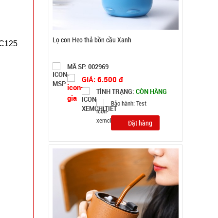
Ly thủy tinh hổ phách Gorgous 420ml
DC125
MÃ SP: 003967
GIÁ: 11.900 đ
TÌNH TRẠNG:
CÒN HÀNG
Bảo hành: Test, Cân nặng:
0,2kg
Đặt hàng