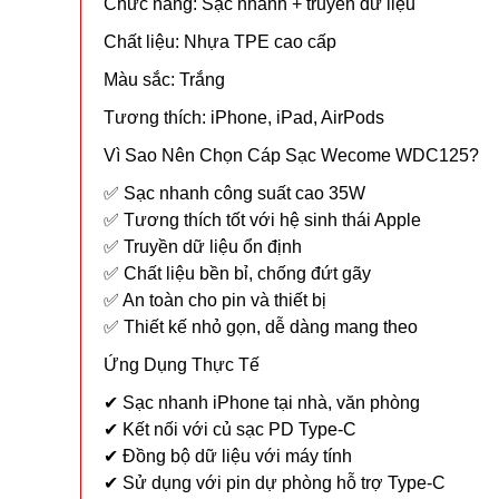
Chức năng: Sạc nhanh + truyền dữ liệu
Chất liệu: Nhựa TPE cao cấp
Màu sắc: Trắng
Tương thích: iPhone, iPad, AirPods
Vì Sao Nên Chọn Cáp Sạc Wecome WDC125?
✅ Sạc nhanh công suất cao 35W
✅ Tương thích tốt với hệ sinh thái Apple
✅ Truyền dữ liệu ổn định
✅ Chất liệu bền bỉ, chống đứt gãy
✅ An toàn cho pin và thiết bị
✅ Thiết kế nhỏ gọn, dễ dàng mang theo
Ứng Dụng Thực Tế
✔ Sạc nhanh iPhone tại nhà, văn phòng
✔ Kết nối với củ sạc PD Type-C
✔ Đồng bộ dữ liệu với máy tính
✔ Sử dụng với pin dự phòng hỗ trợ Type-C