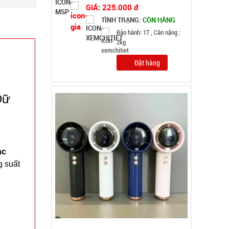
MÃ SP: 004995
GIÁ: 52.000 đ
TÌNH TRẠNG:
CÒN HÀNG
Bảo hành: Test , Cân nặng :
0.3kg
Đặt hàng
Dữ
ạc
g suất