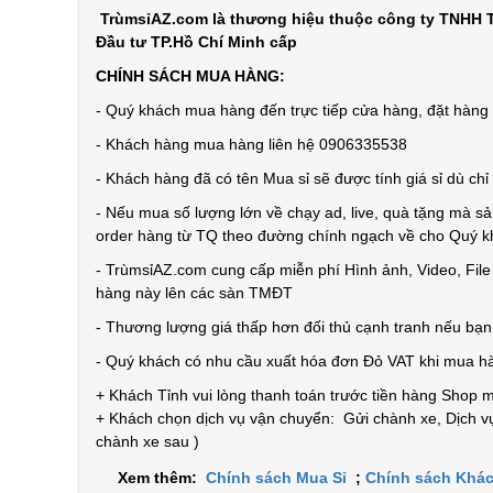
TrùmsỉAZ.com là thương hiệu thuộc công ty TNHH T
Đầu tư TP.Hồ Chí Minh cấp
CHÍNH SÁCH MUA HÀNG:
- Quý khách mua hàng đến trực tiếp cửa hàng, đặt hàng t
- Khách hàng mua hàng liên hệ 0906335538
- Khách hàng đã có tên Mua sỉ sẽ được tính giá sỉ dù ch
- Nếu mua số lượng lớn về chạy ad, live, quà tặng mà sả
order hàng từ TQ theo đường chính ngạch về cho Quý 
- TrùmsỉAZ.com cung cấp miễn phí Hình ảnh, Video, Fil
hàng này lên các sàn TMĐT
- Thương lượng giá thấp hơn đối thủ cạnh tranh nếu bạ
- Quý khách có nhu cầu xuất hóa đơn Đỏ VAT khi mua h
+ Khách Tỉnh vui lòng thanh toán trước tiền hàng Shop 
+ Khách chọn dịch vụ vận chuyển: Gửi chành xe, Dịch vụ
chành xe sau )
Xem thêm:
Chính sách Mua Sỉ
;
Chính sách Khác