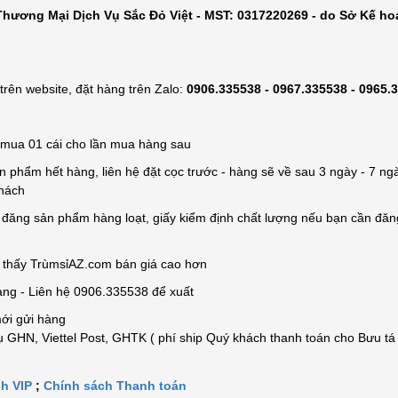
hương Mại Dịch Vụ Sắc Đỏ Việt - MST: 0317220269 - do Sở Kế ho
rên website, đặt hàng trên Zalo:
0906.335538 - 0967.335538 - 0965.
ỉ mua 01 cái cho lần mua hàng sau
n phẩm hết hàng, liên hệ đặt cọc trước - hàng sẽ về sau 3 ngày - 7 ngà
khách
e đăng sản phẩm hàng loạt, giấy kiểm định chất lượng nếu bạn cần đă
n thấy TrùmsỉAZ.com bán giá cao hơn
àng - Liên hệ 0906.335538 để xuất
mới gửi hàng
 GHN, Viettel Post, GHTK ( phí ship Quý khách thanh toán cho Bưu tá
h VIP
;
Chính sách Thanh toán