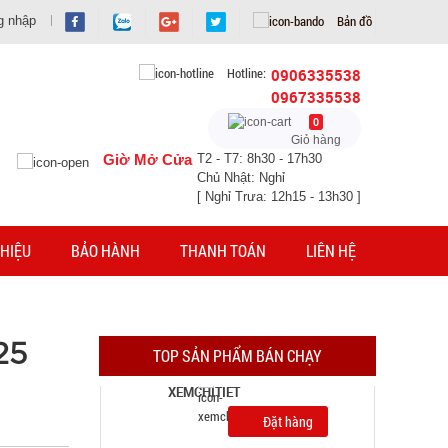
Bản đồ
g nhập
Hotline:
0906335538
0967335538
0
Giỏ hàng
Giờ Mở Cửa
T2 - T7: 8h30 - 17h30
Chủ Nhật: Nghỉ
[ Nghỉ Trưa: 12h15 - 13h30 ]
HIỆU
BẢO HÀNH
THANH TOÁN
LIÊN HỆ
Ổ điện 4 ổ cắm 2 cổng usb dây dài 2m Con Voi (
T100, full vat )
MÃ SP: 004616
GIÁ: 38.000 đ
25
TOP SẢN PHẨM BÁN CHẠY
TÌNH TRẠNG:
CÒN HÀNG
Bảo hành: 1T , Cân nặng :
0.5kg
Đặt hàng