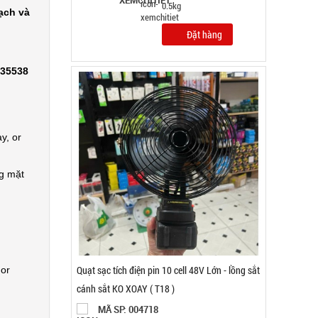
Bảo hành: 1T , Cân nặng :
ạch và
2kg
Đặt hàng
335538
y, or
ng mặt
 or
Quạt cầm tay tốc độ cao Quạt Turbo Quạt Mini
N68 ( T100 )