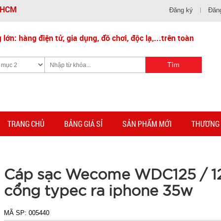
- HCM
Đăng ký
Đăn
lớn: hàng điện tử, gia dụng, đồ chơi, độc lạ,...trên toàn
TRANG CHỦ
BẢNG GIÁ SỈ
SẢN PHẨM MỚI
THƯƠNG 
Cáp sạc Wecome WDC125 / 1
cổng typec ra iphone 35w
MÃ SP:
005440