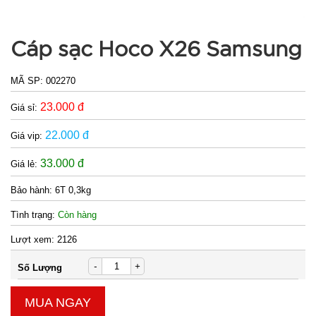
mini nhiều
MÃ
SP:
màu
Cáp sạc Hoco X26 Samsung
001168
GIÁ:
MÃ SP:
002270
23.000 đ
Giá sỉ:
3.000 đ
TÌNH
22.000 đ
Giá vip:
33.000 đ
Giá lẻ:
TRẠNG:
CÒN HÀNG
Bảo hành:
6T 0,3kg
Bảo
hành:
Tình trạng:
Còn hàng
Test
Lượt xem:
2126
Đặt
-
+
Số Lượng
hàng
MUA NGAY