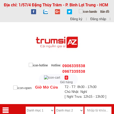
Địa chỉ: 1/57/4 Đặng Thùy Trâm - P. Bình Lợi Trung - HCM
Bản đồ
Đăng ký
Đăng nhập
Hotline:
0906335538
0967335538
0
Giỏ hàng
Giờ Mở Cửa
T2 - T7: 8h30 - 17h30
Chủ Nhật: Nghỉ
[ Nghỉ Trưa: 12h15 - 13h30 ]