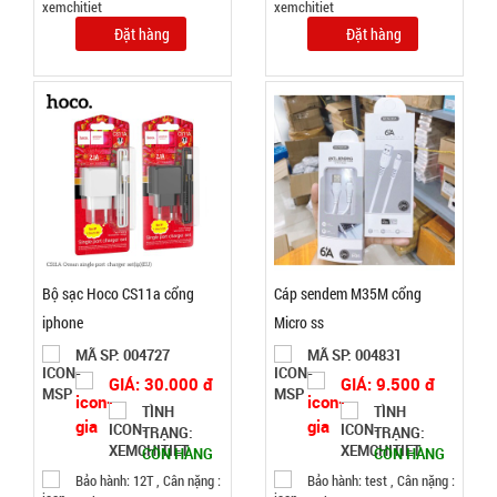
thông minh
1M
Đặt hàng
Đặt hàng
003055
GIÁ:
7.500 đ
TÌNH
TRẠNG:
CÒN HÀNG
Bảo
hành:
Bộ sạc Hoco CS11a cổng
Cáp sendem M35M cổng
Test
iphone
Micro ss
MÃ SP: 004727
MÃ SP: 004831
Đặt
hàng
GIÁ: 30.000 đ
GIÁ: 9.500 đ
TÌNH
TÌNH
TRẠNG:
TRẠNG:
CÒN HÀNG
CÒN HÀNG
Bảo hành: 12T , Cân nặng :
Bảo hành: test , Cân nặng :