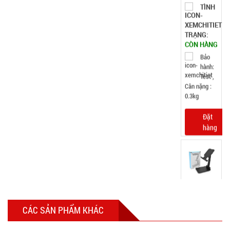
12.000 đ
TÌNH
TRẠNG:
CÒN HÀNG
Bảo
hành:
Test
Đặt
hàng
Máy
CÁC SẢN PHẨM KHÁC
massage
mặt ion
MÃ