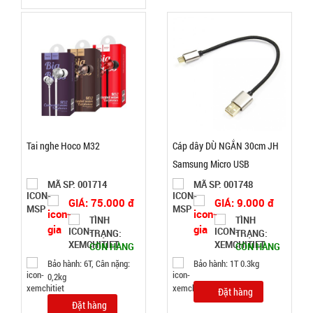
Lọ con Heo
thả bồn
cầu Xanh
MÃ
SP:
002969
GIÁ:
Tai nghe Hoco M32
Cáp dây DÙ NGẮN 30cm JH
6.500 đ
Samsung Micro USB
TÌNH
MÃ SP: 001714
MÃ SP: 001748
GIÁ: 75.000 đ
GIÁ: 9.000 đ
TRẠNG:
CÒN HÀNG
TÌNH
TÌNH
TRẠNG:
TRẠNG:
Bảo
CÒN HÀNG
CÒN HÀNG
hành:
Test
Bảo hành: 6T, Cân nặng:
Bảo hành: 1T 0.3kg
0,2kg
Đặt
Đặt hàng
Đặt hàng
hàng