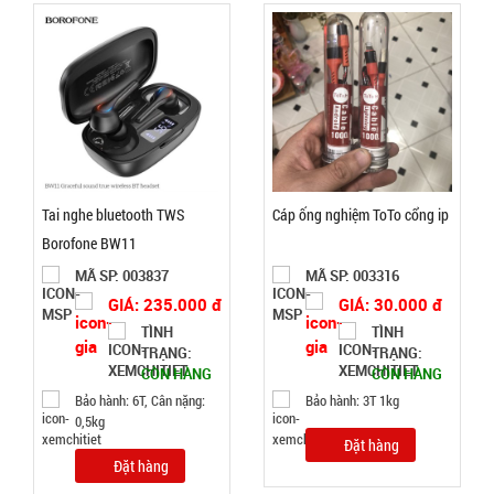
SP:
WFC
000867
GIÁ:
14.900 đ
TÌNH
Tai nghe bluetooth TWS
Cáp ống nghiệm ToTo cổng ip
TRẠNG:
Borofone BW11
CÒN HÀNG
MÃ SP: 003837
MÃ SP: 003316
Bảo
hành:
GIÁ: 235.000 đ
GIÁ: 30.000 đ
Test
TÌNH
TÌNH
TRẠNG:
TRẠNG:
Đặt
CÒN HÀNG
CÒN HÀNG
hàng
Bảo hành: 6T, Cân nặng:
Bảo hành: 3T 1kg
0,5kg
Đặt hàng
Đặt hàng