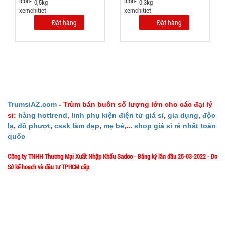
0,5kg
0.3kg
Bình thủy
tinh nắp
Đặt hàng
Đặt hàng
Inox có
MÃ
SP:
quai 500ml
002108
GIÁ:
5.900 đ
TrumsiAZ.com
- Trùm bán buôn số lượng lớn cho các đại lý
sỉ:
hàng hottrend
,
linh phụ kiện điện tử giá sỉ
,
gia dụng
,
độc
TÌNH
lạ
,
đồ phượt
,
cssk làm đẹp
,
mẹ bé
,...
shop giá sỉ rẻ nhất toàn
quốc
TRẠNG:
CÒN HÀNG
Công ty TNHH Thương Mại Xuất Nhập Khẩu Sadoo
- Đăng ký lần đầu 25-03-2022 - Do
Bảo
Sở kế hoạch và đầu tư TPHCM cấp
hành:
Test
1/57/4 Đặng Thùy Trâm - P. Bình Lợi Trung - HCM
Địa chỉ:
Đặt
Hotline: 0906.335538 – 0967.335538- 0911.335538
hàng
Email: trumsiaz@gmail.com