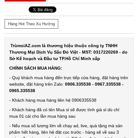
Súng
massage
Hàng Hot Theo Xu Hướng
Gun 30w -
MÃ
SP:
Nút Bấm lõi
TrùmsỉAZ.com là thương hiệu thuộc công ty TNHH
đồng có
SP004037
Thương Mại Dịch Vụ Sắc Đỏ Việt - MST: 0317220269 - do
logo Mã
GIÁ:
Sở Kế hoạch và Đầu tư TP.Hồ Chí Minh cấp
802
CHÍNH SÁCH MUA HÀNG:
92.000 đ
- Quý khách mua hàng đến trực tiếp cửa hàng, đặt hàng trên
TÌNH
website, đặt hàng trên Zalo:
0906.335538 - 0967.335538 -
0965.335538
- Khách hàng mua hàng liên hệ 0906335538
TRẠNG:
CÒN HÀNG
- Khách hàng đã có tên Mua sỉ sẽ được tính giá sỉ dù chỉ
Bảo
mua 01 cái cho lần mua hàng sau
hành:
Test,
- Nếu mua số lượng lớn về chạy ad, live, quà tặng mà sản
Cân nặng:
phẩm hết hàng, liên hệ đặt cọc trước - hàng sẽ về sau 3
0,3kg