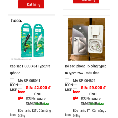
Đặt hàng
TÌNH
TRẠNG:
CÒN HÀNG
Bảo
hành:
1T,
Cân nặng:
0,5kg
Đặt
Cáp sạc HOCO X84 TypeC ra
Bộ sạc iphone 15 cổng typec
hàng
Iphone
ra typec 25w - màu titan
MÃ SP: 005041
MÃ SP: 004822
GIÁ: 42.000 đ
GIÁ: 59.000 đ
TÌNH
TÌNH
Thanh xốp
TRẠNG:
TRẠNG:
CÒN HÀNG
CÒN HÀNG
chặn cửa
Bảo hành: 12T , Cân nặng :
Bảo hành: 1T , Cân nặng :
cách âm
MÃ
0,3kg
0,5kg
SP: