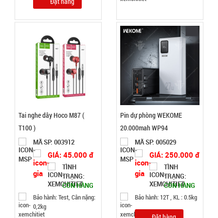
Đặt hàng
1T,
Cân nặng:
1kg
Đặt
hàng
Loa
Tai nghe dây Hoco M87 (
Pin dự phòng WEKOME
bluetooth
T100 )
20.000mah WP94
Gấu
MÃ
MÃ SP: 003912
MÃ SP: 005029
SP:
BearBrick
GIÁ: 45.000 đ
GIÁ: 250.000 đ
B5+ có mắt
004007
TÌNH
TÌNH
kính xịn
TRẠNG:
TRẠNG:
GIÁ:
CÒN HÀNG
CÒN HÀNG
Bảo hành: Test, Cân nặng:
Bảo hành: 12T , KL : 0.5kg
115.000
0,2kg
đ
Đặt hàng