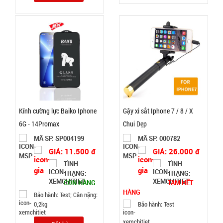
Máy đánh
trứng
Scarlett
MÃ
SP:
002964
Kính cường lực Baiko Iphone
Gậy xi sắt Iphone 7 / 8 / X
GIÁ:
6G - 14Promax
Chui Dẹp
MÃ SP: SP004199
MÃ SP: 000782
62.000 đ
GIÁ: 11.500 đ
GIÁ: 26.000 đ
TÌNH
TÌNH
TÌNH
TRẠNG:
TRẠNG:
CÒN HÀNG
TẠM HẾT
TRẠNG:
HÀNG
Bảo hành: Test; Cân nặng:
CÒN HÀNG
0,2kg
Bảo hành: Test
Bảo
hành: