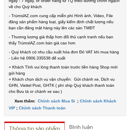
ngày - 7 ngày, or order hàng từ TQ theo đường chính ngạch
về cho Quý khách
Đặt
- TrùmsỉAZ.com cung cấp miễn phí Hình ảnh, Video, File
hàng
đăng sản phẩm hàng loạt, giấy kiểm định chất lượng nếu
bạn cần đăng mặt hàng này lên các sàn TMĐT
- Thương lượng giá thấp hơn đối thủ cạnh tranh nếu bạn
thấy TrùmsỉAZ.com bán giá cao hơn
Găng tay
- Quý khách có nhu cầu xuất hóa đơn Đỏ VAT khi mua hàng
Slim túi
- Liên hệ 0906.335538 để xuất
nilon rẻ (
MÃ
+ Khách Tỉnh vui lòng thanh toán trước tiền hàng Shop mới
SP:
T1000 )
gửi hàng
+ Khách chọn dịch vụ vận chuyển: Gửi chành xe, Dịch vụ
005066
GHN, Viettel Post, GHTK ( phí ship Quý khách thanh toán
GIÁ:
cho Bưu tá or chành xe sau )
Xem thêm:
Chính sách Mua Sỉ
;
Chính sách Khách
5.900 đ
VIP
;
Chính sách Thanh toán
TÌNH
Bình luận
Thông tin sản phẩm