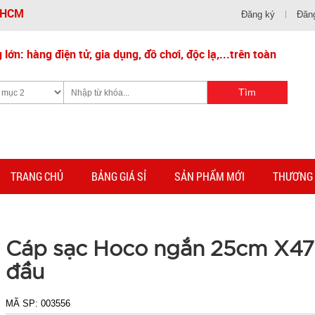
- HCM
Đăng ký
Đăn
lớn: hàng điện tử, gia dụng, đồ chơi, độc lạ,...trên toàn
TRANG CHỦ
BẢNG GIÁ SỈ
SẢN PHẨM MỚI
THƯƠNG 
Cáp sạc Hoco ngắn 25cm X47
đầu
MÃ SP:
003556