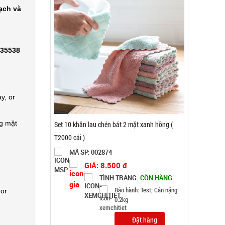
ạch và
335538
y, or
ng mặt
Khay làm đá 33 ô tròn có nắp đậy
MÃ SP: 003858
GIÁ: 5.900 đ
TÌNH TRẠNG:
CÒN HÀNG
Bảo hành: Test, Cân nặng:
 or
0,5kg
Đặt hàng