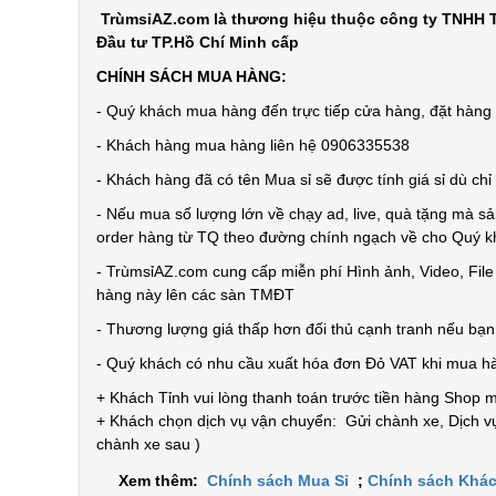
TrùmsỉAZ.com là thương hiệu thuộc công ty TNHH T
Đầu tư TP.Hồ Chí Minh cấp
CHÍNH SÁCH MUA HÀNG:
- Quý khách mua hàng đến trực tiếp cửa hàng, đặt hàng t
- Khách hàng mua hàng liên hệ 0906335538
- Khách hàng đã có tên Mua sỉ sẽ được tính giá sỉ dù ch
- Nếu mua số lượng lớn về chạy ad, live, quà tặng mà sả
order hàng từ TQ theo đường chính ngạch về cho Quý 
- TrùmsỉAZ.com cung cấp miễn phí Hình ảnh, Video, Fil
hàng này lên các sàn TMĐT
- Thương lượng giá thấp hơn đối thủ cạnh tranh nếu bạ
- Quý khách có nhu cầu xuất hóa đơn Đỏ VAT khi mua h
+ Khách Tỉnh vui lòng thanh toán trước tiền hàng Shop 
+ Khách chọn dịch vụ vận chuyển: Gửi chành xe, Dịch vụ
chành xe sau )
Xem thêm:
Chính sách Mua Sỉ
;
Chính sách Khác