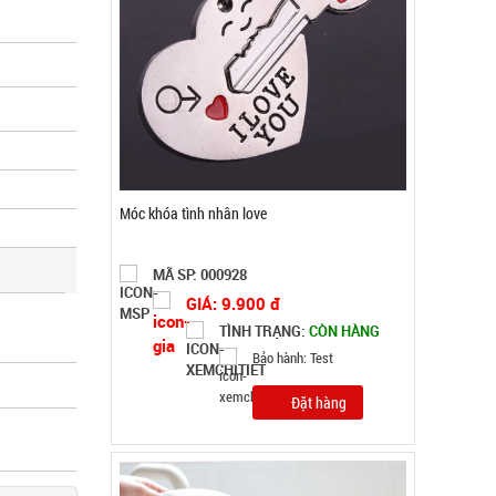
Set 10 khăn lau chén bát 2 mặt xanh hồng (
T2000 cái )
MÃ SP: 002874
GIÁ: 8.500 đ
TÌNH TRẠNG:
CÒN HÀNG
Bảo hành: Test; Cân nặng:
0.2kg
Đặt hàng