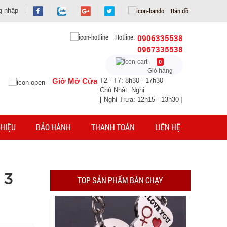
Bản đồ
g nhập
Hotline:
0906335538
0967335538
Móc khóa tình nhân love
0
Giỏ hàng
Giờ Mở Cửa
T2 - T7: 8h30 - 17h30
MÃ SP: 000928
Chủ Nhật: Nghỉ
[ Nghỉ Trưa: 12h15 - 13h30 ]
GIÁ: 9.900 đ
TÌNH TRẠNG:
CÒN HÀNG
Bảo hành: Test
HIỆU
BẢO HÀNH
THANH TOÁN
LIÊN HỆ
Đặt hàng
 3
TOP SẢN PHẨM BÁN CHẠY