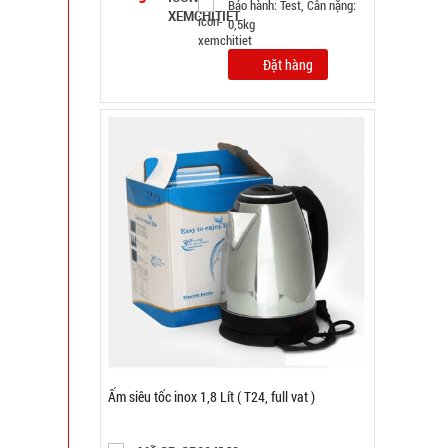
Bảo hành: KO BH; Cân nặng:
1kg
Đặt hàng
Găng tay Slim túi nilon rẻ ( T1000 )