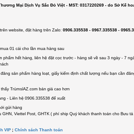
hương Mại Dịch Vụ Sắc Đỏ Việt - MST: 0317220269 - do Sở Kế ho
rên website, đặt hàng trên Zalo:
0906.335538 - 0967.335538 - 0965.
ỉ mua 01 cái cho lần mua hàng sau
n phẩm hết hàng, liên hệ đặt cọc trước - hàng sẽ về sau 3 ngày - 7 ngà
khách
e đăng sản phẩm hàng loạt, giấy kiểm định chất lượng nếu bạn cần đă
n thấy TrùmsỉAZ.com bán giá cao hơn
àng - Liên hệ 0906.335538 để xuất
mới gửi hàng
 GHN, Viettel Post, GHTK ( phí ship Quý khách thanh toán cho Bưu tá
h VIP
;
Chính sách Thanh toán