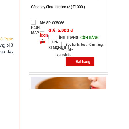
Ly thủy tinh hổ phách Gorgous 420ml
MÃ SP: 003967
GIÁ: 11.900 đ
TÌNH TRẠNG:
CÒN HÀNG
và Type
Bảo hành: Test, Cân nặng:
ang bị 3
0,2kg
i gỡ dây
Đặt hàng