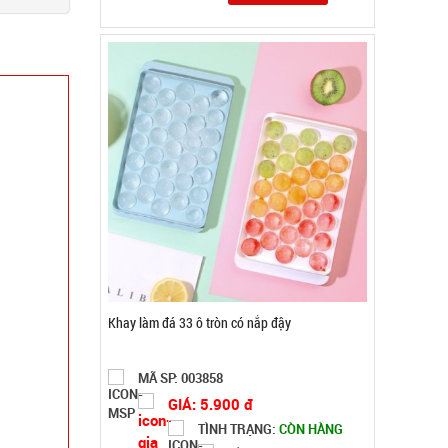
Ấm siêu tốc inox 1,8 Lít ( T24, full vat )
MÃ SP: SP004162
GIÁ: 65.000 đ
TÌNH TRẠNG:
CÒN HÀNG