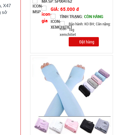
MÃ SP: 005066
n, X47
GIÁ: 5.900 đ
g sở
TÌNH TRẠNG:
CÒN HÀNG
Bảo hành: Test , Cân nặng :
0.3kg
Đặt hàng