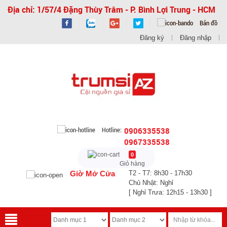
Địa chỉ: 1/57/4 Đặng Thùy Trâm - P. Bình Lợi Trung - HCM
Bản đồ
Đăng ký
Đăng nhập
Hotline:
0906335538
0967335538
0
Giỏ hàng
Giờ Mở Cửa
T2 - T7: 8h30 - 17h30
Chủ Nhật: Nghỉ
[ Nghỉ Trưa: 12h15 - 13h30 ]