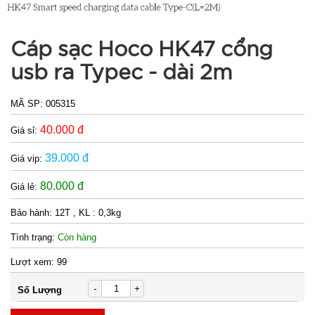
Cáp sạc Hoco HK47 cổng
usb ra Typec - dài 2m
MÃ SP:
005315
40.000 đ
Giá sỉ:
39.000 đ
Giá vip:
80.000 đ
Giá lẻ:
Bảo hành:
12T , KL : 0,3kg
Tình trạng:
Còn hàng
Lượt xem:
99
-
+
Số Lượng