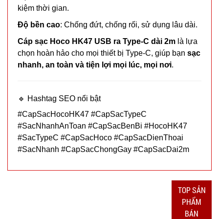
tinh dầu
kiệm thời gian.
Humi loại
MÃ
SP:
Độ bền cao
: Chống đứt, chống rối, sử dụng lâu dài.
vỏ Trắng
Chữ T xịn
Cáp sạc Hoco HK47 USB ra Type-C dài 2m
là lựa
003690
chọn hoàn hảo cho mọi thiết bị Type-C, giúp bạn
sạc
GIÁ:
nhanh, an toàn và tiện lợi mọi lúc, mọi nơi
.
19.000 đ
TÌNH
🔹 Hashtag SEO nổi bật
#CapSacHocoHK47 #CapSacTypeC
TRẠNG:
#SacNhanhAnToan #CapSacBenBi #HocoHK47
CÒN HÀNG
#SacTypeC #CapSacHoco #CapSacDienThoai
Bảo
#SacNhanh #CapSacChongGay #CapSacDai2m
hành:
Test,
Cân nặng:
0,5kg
TOP SẢN
Đặt
PHẨM
hàng
BÁN