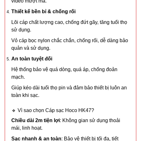
video mượt mà.
Thiết kế bền bỉ & chống rối
21.000 đ
Lõi cáp chất lượng cao, chống đứt gãy, tăng tuổi thọ
TÌNH
sử dụng.
TRẠNG:
Vỏ cáp bọc nylon chắc chắn, chống rối, dễ dàng bảo
CÒN HÀNG
quản và sử dụng.
Bảo
An toàn tuyệt đối
hành:
Test,
Hệ thống bảo vệ quá dòng, quá áp, chống đoản
Cân nặng:
mạch.
1kg
Giúp kéo dài tuổi thọ pin và đảm bảo thiết bị luôn an
Đặt
toàn khi sạc.
hàng
🔹 Vì sao chọn Cáp sạc Hoco HK47?
Chiều dài 2m tiện lợi
: Không gian sử dụng thoải
mái, linh hoạt.
Máy xông
Sạc nhanh & an toàn
: Bảo vệ thiết bị tối đa, tiết