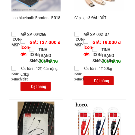
Băng keo
200 Yard
Loa bluetooth Borofone BR18
Cáp sạc 3 ĐẦU RÚT
TRONG (
MÃ
SP:
Lốc 6 Cái )
MÃ SP: 004266
MÃ SP: 002137
000034
GIÁ: 127.000 đ
GIÁ: 19.000 đ
GIÁ:
TÌNH
TÌNH
TRẠNG:
TRẠNG:
CÒN HÀNG
CÒN HÀNG
77.000 đ
Bảo hành: 12T; Cân nặng:
Bảo hành: 1T 0.3kg
TÌNH
0,3kg
Đặt hàng
Đặt hàng
TRẠNG:
CÒN HÀNG
Bảo
hành:
Test
Đặt
hàng