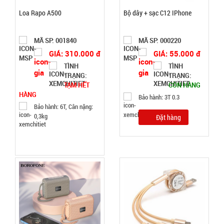
218 3 đầu (
004737
Loa Rapo A500
Bộ dây + sạc C12 IPhone
T500 )
GIÁ:
MÃ SP: 001840
MÃ SP: 000220
14.900 đ
GIÁ: 310.000 đ
GIÁ: 55.000 đ
TÌNH
TÌNH
TÌNH
TRẠNG:
TRẠNG:
TẠM HẾT
CÒN HÀNG
TRẠNG:
HÀNG
CÒN HÀNG
Bảo hành: 3T 0.3
Bảo hành: 6T, Cân nặng:
Bảo
0,3kg
hành:
Đặt hàng
Test ,
Cân nặng :
0.3kg
Đặt
hàng