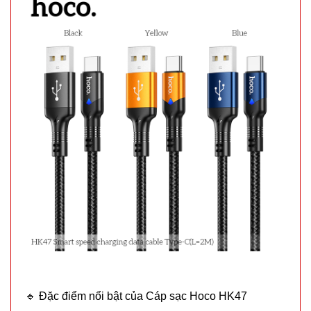
Máy cắt tỉa
lông mũi
bằng thép
MÃ
SP:
không rỉ
004022
GIÁ:
22.900 đ
🔹 Đặc điểm nổi bật của Cáp sạc Hoco HK47
TÌNH