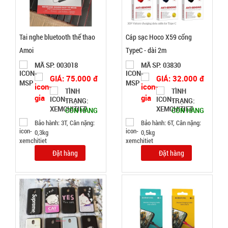
Tai nghe bluetooth thể thao
Cáp sạc Hoco X59 cổng
Amoi
TypeC - dài 2m
Dây chuỗi
MÃ SP: 003018
MÃ SP: 03830
Trầm
GIÁ: 75.000 đ
GIÁ: 32.000 đ
Hương 108
MÃ
TÌNH
TÌNH
SP:
hạt full hộp
TRẠNG:
TRẠNG:
003378
CÒN HÀNG
CÒN HÀNG
GIÁ:
Bảo hành: 3T, Cân nặng:
Bảo hành: 6T, Cân nặng:
0,3kg
0,5kg
29.000 đ
Đặt hàng
Đặt hàng
TÌNH
TRẠNG:
CÒN HÀNG
Bảo
hành: