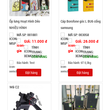
Test
Đặt
hàng
Ốp lưng Hoạt Hình Dẻo
Cáp Borofone góc L BU6 cổng
NHIỀU HÌNH
samsung
MÃ SP: 001881
MÃ SP: 003058
GIÁ: 11.000 đ
GIÁ: 26.000 đ
Bình thủy
TÌNH
TÌNH
TRẠNG:
TRẠNG:
tinh nắp
CÒN HÀNG
CÒN HÀNG
Inox có
MÃ
Bảo hành: Test
Bảo hành: 6T 0,3kg
SP:
quai 500ml
Đặt hàng
Đặt hàng
002108
GIÁ:
5.900 đ
TÌNH