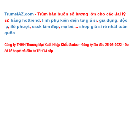
20.000 đ
TÌNH
TrumsiAZ.com
- Trùm bán buôn số lượng lớn cho các đại lý
sỉ:
hàng hottrend
,
linh phụ kiện điện tử giá sỉ
,
gia dụng
,
độc
lạ
,
đồ phượt
,
cssk làm đẹp
,
mẹ bé
,...
shop giá sỉ rẻ nhất toàn
TRẠNG:
quốc
CÒN HÀNG
Bảo
Công ty TNHH Thương Mại Xuất Nhập Khẩu Sadoo
- Đăng ký lần đầu 25-03-2022 - Do
hành:
Sở kế hoạch và đầu tư TPHCM cấp
Test
1/57/4 Đặng Thùy Trâm - P. Bình Lợi Trung - HCM
Địa chỉ:
Đặt
hàng
Hotline: 0906.335538 – 0967.335538- 0911.335538
Email: trumsiaz@gmail.com
Thời gian làm việc: T2 - T7: 8h00 - 17h30;
[ Nghỉ Trưa: 12h15 - 13h30 ] - C
N: Nghỉ
Chai xịt khử
mùi hôi
giày Nhật
MÃ
SP:
Bản công