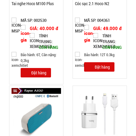
Tai nghe Hoco M100 Plus
Cóc sạc 2.1 Hoco N2
TRẠNG:
MÃ SP: 002530
MÃ SP: 004361
CÒN HÀNG
Bảo
GIÁ: 40.000 đ
GIÁ: 49.000 đ
hành:
TÌNH
TÌNH
Test,
TRẠNG:
TRẠNG:
Cân nặng:
CÒN HÀNG
CÒN HÀNG
0,3kg
Bảo hành: 6T, Cân nặng:
Bảo hành: 12T 0.3kg
0,2kg
Đặt
Đặt hàng
hàng
Đặt hàng
Dây cáp
sạc 100w
báo vol
MÃ
SP:
điện mã