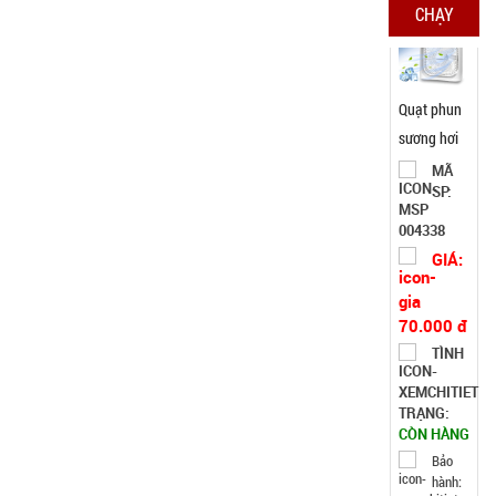
CHẠY
Quạt phun
sương hơi
nước vuông
MÃ
SP:
Air Cooler
Fan
004338
GIÁ:
70.000 đ
TÌNH
TRẠNG:
CÒN HÀNG
Bảo
hành: