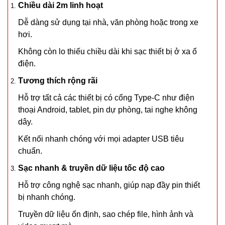
Chiều dài 2m linh hoạt
TRẠNG:
Dễ dàng sử dụng tại nhà, văn phòng hoặc trong xe
CÒN HÀNG
hơi.
Bảo
Không còn lo thiếu chiều dài khi sạc thiết bị ở xa ổ
hành:
1T 1kg
điện.
Tương thích rộng rãi
Đặt
hàng
Hỗ trợ tất cả các thiết bị có cổng Type-C như điện
thoại Android, tablet, pin dự phòng, tai nghe không
dây.
Kết nối nhanh chóng với mọi adapter USB tiêu
Gậy bẻ tập
chuẩn.
cơ tay lò xo
Sạc nhanh & truyền dữ liệu tốc độ cao
loại 20kg
MÃ
Hỗ trợ công nghệ sạc nhanh, giúp nạp đầy pin thiết
SP:
bị nhanh chóng.
004446
Truyền dữ liệu ổn định, sao chép file, hình ảnh và
GIÁ: