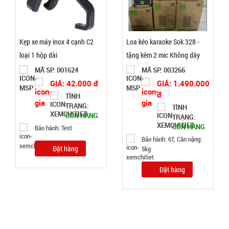
TRẠNG:
CÒN HÀNG
Bảo
hành:
Kẹp xe máy inox 4 cạnh C2
Loa kéo karaoke Sok 328 -
Test
loại 1 hộp dài
tặng kèm 2 mic Không dây
MÃ SP: 001624
MÃ SP: 003266
Đặt
hàng
GIÁ: 42.000 đ
GIÁ: 1.490.000
đ
TÌNH
TRẠNG:
TÌNH
CÒN HÀNG
TRẠNG:
CÒN HÀNG
Bảo hành: Test
Bảo hành: 6T, Cân nặng:
Dụng cụ lò
Đặt hàng
5kg
xo Tummy
Trimmer
MÃ
Đặt hàng
SP:
000749
GIÁ: