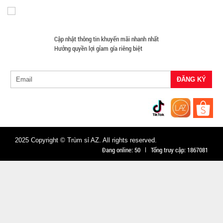
CÒN HÀNG
Bảo
hành:
Test ,
Cập nhật thông tin khuyến mãi nhanh nhất
Cân nặng :
Hưởng quyền lợi gỉam gía riêng biệt
0.5kg
Đặt
hàng
Băng keo
2025 Copyright © Trùm sỉ AZ. All rights reserved.
Đang online:
50
Tổng truy cập:
1867081
chống
thấm siêu
MÃ
SP:
dính X2000
- BẢN 5CM
004739
màu vàng
GIÁ:
Nhật Bản (