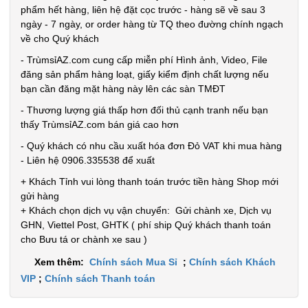
phẩm hết hàng, liên hệ đặt cọc trước - hàng sẽ về sau 3
ngày - 7 ngày, or order hàng từ TQ theo đường chính ngạch
về cho Quý khách
- TrùmsỉAZ.com cung cấp miễn phí Hình ảnh, Video, File
đăng sản phẩm hàng loạt, giấy kiểm định chất lượng nếu
bạn cần đăng mặt hàng này lên các sàn TMĐT
- Thương lượng giá thấp hơn đối thủ cạnh tranh nếu bạn
thấy TrùmsỉAZ.com bán giá cao hơn
- Quý khách có nhu cầu xuất hóa đơn Đỏ VAT khi mua hàng
- Liên hệ 0906.335538 để xuất
+ Khách Tỉnh vui lòng thanh toán trước tiền hàng Shop mới
gửi hàng
+ Khách chọn dịch vụ vận chuyển: Gửi chành xe, Dịch vụ
GHN, Viettel Post, GHTK ( phí ship Quý khách thanh toán
cho Bưu tá or chành xe sau )
Xem thêm:
Chính sách Mua Sỉ
;
Chính sách Khách
VIP
;
Chính sách Thanh toán