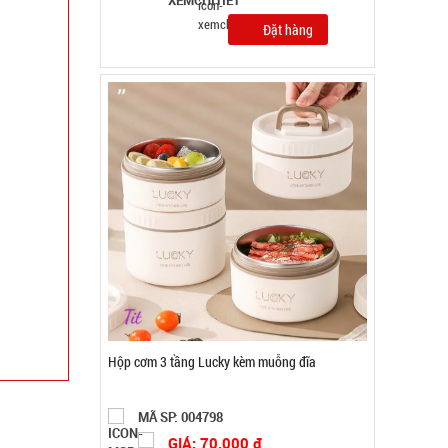
MÃ SP: 004798
GIÁ: 70.000 đ
TÌNH TRẠNG:
CÒN HÀNG
Bảo hành: Test , Cân nặng :
0.5kg
Đặt hàng