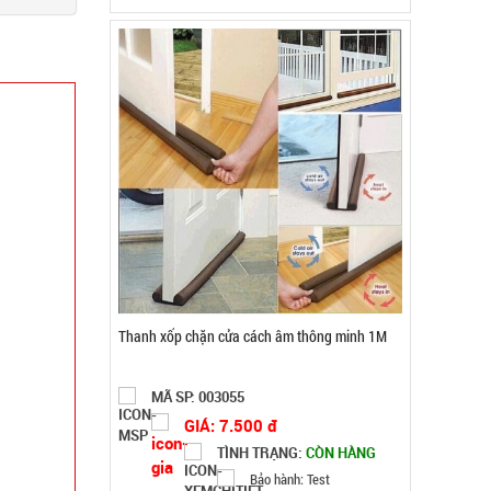
TÌNH TRẠNG:
CÒN HÀNG
Bảo hành: Test
Đặt hàng
Hộp cơm 3 tầng Lucky kèm muỗng đĩa