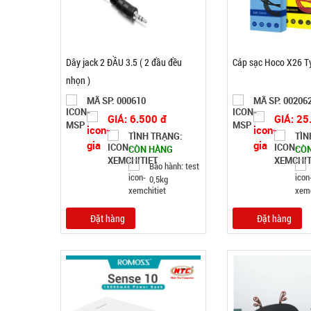
Dây jack 2 ĐẦU 3.5 ( 2 đầu đều
Cáp sạc Hoco X26 T
nhọn )
MÃ SP: 000610
MÃ SP: 00206
GIÁ: 6.500 đ
GIÁ: 25
TÌNH TRẠNG:
TÌN
CÒN HÀNG
CÒ
Bảo hành: test
0,5kg
Đặt hàng
Đặt hàng