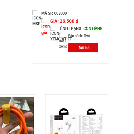
Ấm siêu tốc inox 1,8 Lít ( T24, full vat )
MÃ SP: SP004162
GIÁ: 65.000 đ
TÌNH TRẠNG:
CÒN HÀNG
Bảo hành: KO BH; Cân nặng:
1kg
Đặt hàng