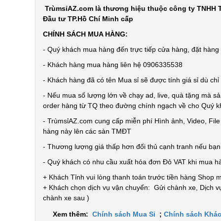
TrùmsỉAZ.com là thương hiệu thuộc công ty TNHH T
Đầu tư TP.Hồ Chí Minh cấp
CHÍNH SÁCH MUA HÀNG:
- Quý khách mua hàng đến trực tiếp cửa hàng, đặt hàng t
- Khách hàng mua hàng liên hệ 0906335538
- Khách hàng đã có tên Mua sỉ sẽ được tính giá sỉ dù ch
- Nếu mua số lượng lớn về chạy ad, live, quà tặng mà sả
order hàng từ TQ theo đường chính ngạch về cho Quý 
- TrùmsỉAZ.com cung cấp miễn phí Hình ảnh, Video, Fil
hàng này lên các sàn TMĐT
- Thương lượng giá thấp hơn đối thủ cạnh tranh nếu bạ
- Quý khách có nhu cầu xuất hóa đơn Đỏ VAT khi mua h
+ Khách Tỉnh vui lòng thanh toán trước tiền hàng Shop 
+ Khách chọn dịch vụ vận chuyển: Gửi chành xe, Dịch vụ
chành xe sau )
Xem thêm:
Chính sách Mua Sỉ
;
Chính sách Khác