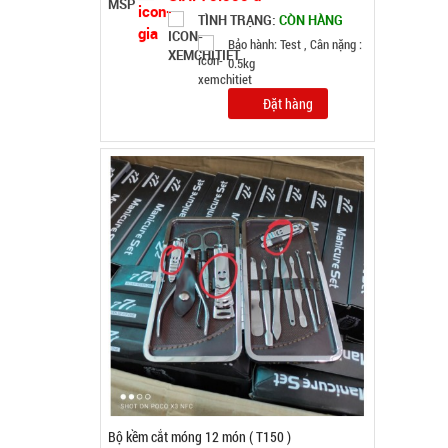
Bộ kềm cắt móng 12 món ( T150 )
MÃ SP: 003000
GIÁ: 26.500 đ
TÌNH TRẠNG:
CÒN HÀNG
Bảo hành: Test
Đặt hàng