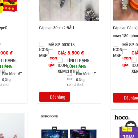
ypeC
Cáp sạc 30cm 2 ĐẦU
Cáp sạc Cá mậ
xoay 180 Ipho
2
MÃ SP: 003015
MÃ SP: 
.000 đ
GIÁ: 8.500 đ
GI
H TRẠNG:
TÌNH TRẠNG:
N HÀNG
CÒN HÀNG
Bảo hành: 6T
Bảo hành: 1T
0,3kg
0.3kg
Đặt hàng
Đặt hàn