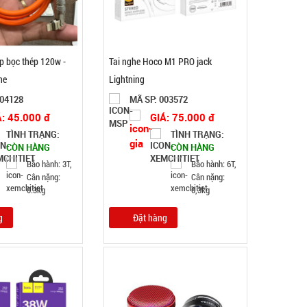
p bọc thép 120w -
Tai nghe Hoco M1 PRO jack
ne
Lightning
004128
MÃ SP: 003572
Á: 45.000 đ
GIÁ: 75.000 đ
Chiếu tấm bạc Ngủ du lịch văn phòng ( T50, full
TÌNH TRẠNG:
TÌNH TRẠNG:
vat )
CÒN HÀNG
CÒN HÀNG
MÃ SP: 002369
Bảo hành: 3T,
Bảo hành: 6T,
GIÁ: 25.000 đ
Cân nặng:
Cân nặng:
0.3kg
0,3kg
TÌNH TRẠNG:
CÒN HÀNG
Bảo hành: Test
g
Đặt hàng
Đặt hàng