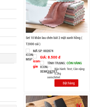
Bộ dao 5 món lưỡi đen Buck Mã T65S
MÃ SP: 002796
GIÁ: 32.000 đ
TÌNH TRẠNG:
CÒN HÀNG
Bảo hành: Test , Cân nặng :
0.5kg