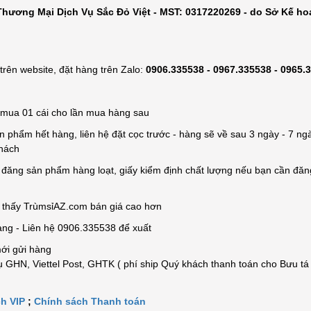
hương Mại Dịch Vụ Sắc Đỏ Việt - MST: 0317220269 - do Sở Kế ho
rên website, đặt hàng trên Zalo:
0906.335538 - 0967.335538 - 0965.
ỉ mua 01 cái cho lần mua hàng sau
n phẩm hết hàng, liên hệ đặt cọc trước - hàng sẽ về sau 3 ngày - 7 ngà
khách
e đăng sản phẩm hàng loạt, giấy kiểm định chất lượng nếu bạn cần đă
n thấy TrùmsỉAZ.com bán giá cao hơn
àng - Liên hệ 0906.335538 để xuất
mới gửi hàng
 GHN, Viettel Post, GHTK ( phí ship Quý khách thanh toán cho Bưu tá
h VIP
;
Chính sách Thanh toán