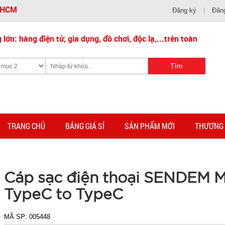
- HCM
Đăng ký
Đăn
lớn: hàng điện tử, gia dụng, đồ chơi, độc lạ,...trên toàn
TRANG CHỦ
BẢNG GIÁ SỈ
SẢN PHẨM MỚI
THƯƠNG 
Cáp sạc điện thoại SENDEM 
TypeC to TypeC
MÃ SP:
005448