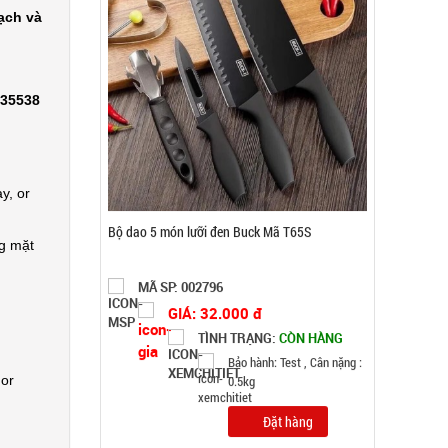
ạch và
Đặt hàng
335538
y, or
ng mặt
Thanh xốp chặn cửa cách âm thông minh 1M
 or
MÃ SP: 003055
GIÁ: 7.500 đ