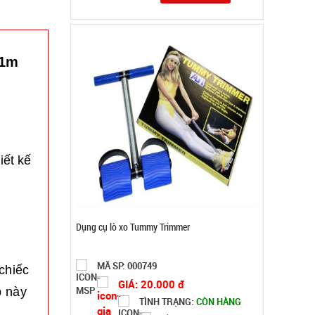
 1m
iết kế
Máy massage mặt ion WFC
MÃ SP: 000867
chiếc
GIÁ: 14.900 đ
TÌNH TRẠNG:
CÒN HÀNG
p này
Bảo hành: Test