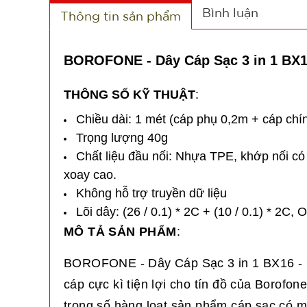
Bình luận
Thông tin sản phẩm
BOROFONE - Dây Cáp Sạc 3 in 1 BX1
THÔNG SỐ KỸ THUẬT
:
Chiều dài: 1 mét (cáp phụ 0,2m + cáp chí
Trọng lượng 40g
Chất liệu đầu nối: Nhựa TPE, khớp nối có t
xoay cao.
Không hỗ trợ truyền dữ liệu
Lõi dây: (26 / 0.1) * 2C + (10 / 0.1) * 2C,
MÔ TẢ SẢN PHẨM
:
BOROFONE - Dây Cáp Sạc 3 in 1 BX16 - C
cáp cực kì tiện lợi cho tín đồ của Borofon
trong số hàng loạt sản phẩm cáp sạc có mặ