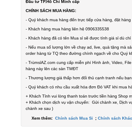
Đầu tư TP.Hồ Chí Minh cấp
CHÍNH SÁCH MUA HÀNG:
- Quý khách mua hàng đến trực tiếp cửa hàng, đặt hàng t
- Khách hàng mua hàng liên hệ 0906335538
- Khách hàng đã có tên Mua sỉ sẽ được tính giá sỉ dù ch
- Nếu mua số lượng lớn về chạy ad, live, quà tặng mà sả
order hàng từ TQ theo đường chính ngạch về cho Quý 
- TrùmsỉAZ.com cung cấp miễn phí Hình ảnh, Video, Fil
hàng này lên các sàn TMĐT
- Thương lượng giá thấp hơn đối thủ cạnh tranh nếu bạ
- Quý khách có nhu cầu xuất hóa đơn Đỏ VAT khi mua h
+ Khách Tỉnh vui lòng thanh toán trước tiền hàng Shop 
+ Khách chọn dịch vụ vận chuyển: Gửi chành xe, Dịch vụ
chành xe sau )
Xem thêm:
Chính sách Mua Sỉ
;
Chính sách Khác