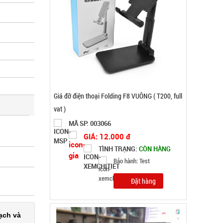
Súng massage Gun 30w - Nút Bấm lõi đồng có
logo Mã 802
MÃ SP: SP004037
GIÁ: 92.000 đ
TÌNH TRẠNG:
CÒN HÀNG
Bảo hành: Test, Cân nặng:
0,3kg
Đặt hàng
ạch và