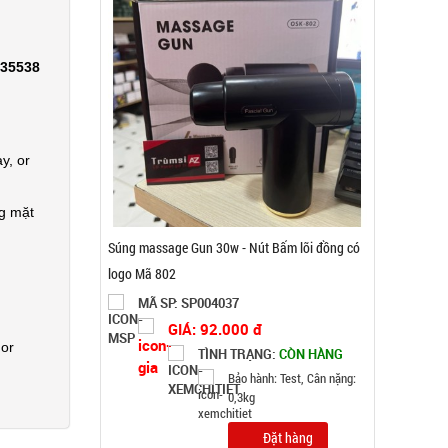
335538
y, or
ng mặt
Dụng cụ lò xo Tummy Trimmer
MÃ SP: 000749
GIÁ: 20.000 đ
 or
TÌNH TRẠNG:
CÒN HÀNG
Bảo hành: Test
Đặt hàng