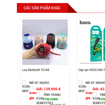
CÁC SẢN PHẨM KHÁC
Loa bluetooth TG168
Cáp sạc HOCO X84 T
MÃ SP: 002055
MÃ SP: 00504
GIÁ: 125.000 đ
GIÁ: 42
TÌNH TRẠNG:
TÌN
CÒN HÀNG
CÒ
Bảo hành: 3T