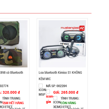
Loa bluetooth Gấu BearBrick B5+ có mắt kính
xịn
MÃ SP: 004007
GIÁ: 115.000 đ
TÌNH TRẠNG:
CÒN HÀNG
Bảo hành: 1T, Cân nặng:
0,5kg
Đặt hàng
E898 có Bluetooth
Loa bluetooth Kimiso S1 KHÔNG
KÈM MIC
002774
MÃ SP: 002284
Á: 320.000 đ
GIÁ: 265.000 đ
TÌNH TRẠNG:
TÌNH TRẠNG:
TẠM HẾT HÀNG
CÒN HÀNG
Bảo hành: 3T,
Bảo hành: 3T,