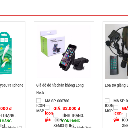
ypeC ra Iphone
Giá đỡ đế hít chân không Long
Loa trợ giảng 
Neck
1
MÃ SP: 000786
MÃ SP: 
.000 đ
GIÁ: 32.000 đ
GI
H TRẠNG:
TÌNH TRẠNG:
N HÀNG
CÒN HÀNG
Bảo hành: 12T
Bảo hành: Test