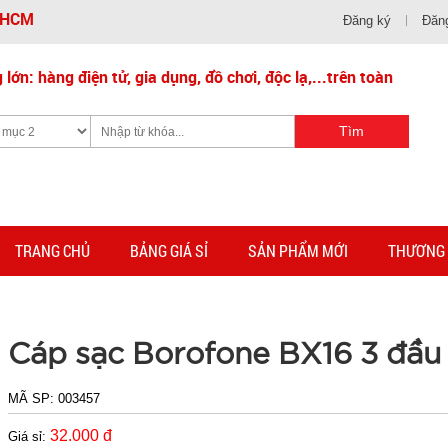
- HCM
Đăng ký
Đăn
lớn: hàng điện tử, gia dụng, đồ chơi, độc lạ,...trên toàn
TRANG CHỦ
BẢNG GIÁ SỈ
SẢN PHẨM MỚI
THƯƠNG 
Cáp sạc Borofone BX16 3 đầu
MÃ SP:
003457
32.000 đ
Giá sỉ: