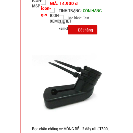
TÌNH TRẠNG:
CÒN HÀNG
Bảo hành: Test
Đặt hàng
Chuông báo động chống trộm cửa