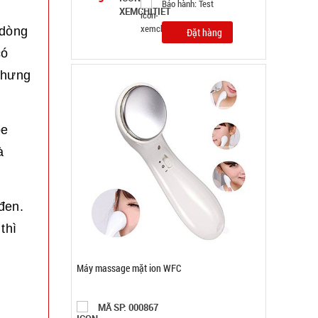
Đặt hàng
 dòng
có
 nhưng
pe
à
đen.
thì
Bọc chân chống xe MỎNG RẺ - 2 dây rút ( T500,
Full Vat )
MÃ SP: 001545
GIÁ: 2.200 đ