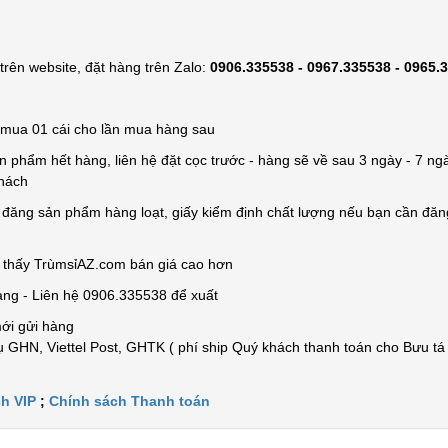
rên website, đặt hàng trên Zalo:
0906.335538 - 0967.335538 - 0965.
ỉ mua 01 cái cho lần mua hàng sau
n phẩm hết hàng, liên hệ đặt cọc trước - hàng sẽ về sau 3 ngày - 7 ngà
khách
e đăng sản phẩm hàng loạt, giấy kiểm định chất lượng nếu bạn cần đă
n thấy TrùmsỉAZ.com bán giá cao hơn
àng - Liên hệ 0906.335538 để xuất
mới gửi hàng
 GHN, Viettel Post, GHTK ( phí ship Quý khách thanh toán cho Bưu tá
h VIP
;
Chính sách Thanh toán