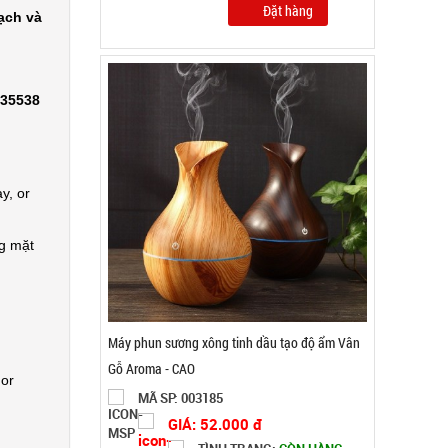
Đặt hàng
ạch và
335538
y, or
ng mặt
Súng massage Gun 30w - Nút Bấm lõi đồng có
logo Mã 802
 or
MÃ SP: SP004037
GIÁ: 92.000 đ