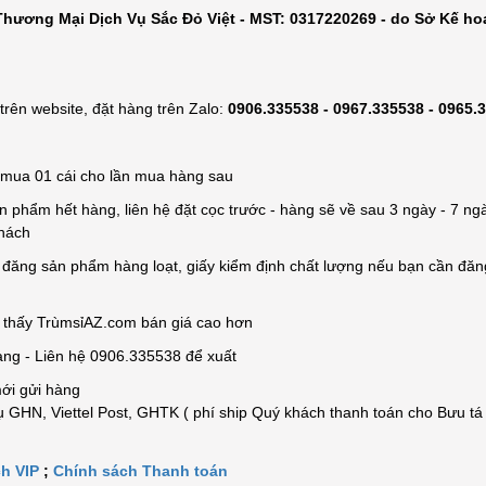
hương Mại Dịch Vụ Sắc Đỏ Việt - MST: 0317220269 - do Sở Kế ho
rên website, đặt hàng trên Zalo:
0906.335538 - 0967.335538 - 0965.
ỉ mua 01 cái cho lần mua hàng sau
n phẩm hết hàng, liên hệ đặt cọc trước - hàng sẽ về sau 3 ngày - 7 ngà
khách
e đăng sản phẩm hàng loạt, giấy kiểm định chất lượng nếu bạn cần đă
n thấy TrùmsỉAZ.com bán giá cao hơn
àng - Liên hệ 0906.335538 để xuất
mới gửi hàng
 GHN, Viettel Post, GHTK ( phí ship Quý khách thanh toán cho Bưu tá
h VIP
;
Chính sách Thanh toán