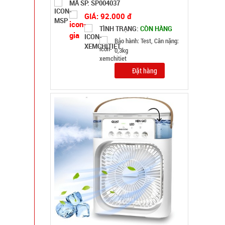
MÃ SP: 004338
GIÁ: 70.000 đ
TÌNH TRẠNG:
CÒN HÀNG
Bảo hành: 1T; Cân nặng:
2kg
Đặt hàng