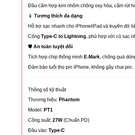
Đầu cắm hợp kim nhôm chống oxy hóa, cắm rút hơ
📱
Tương thích đa dạng
Hỗ trợ sạc nhanh cho iPhone/iPad và truyền dữ li
Cổng
Type-C to Lightning
, phù hợp với củ sạc 
🛡️
An toàn tuyệt đối
Tích hợp chip thông minh
E-Mark
, chống quá dòng
Đảm bảo tuổi thọ pin iPhone, không gây chai pin.
Thông số kỹ thuật
Thương hiệu:
Phantom
Model:
PT1
Công suất:
27W
(Chuẩn PD)
Đầu vào:
Type-C