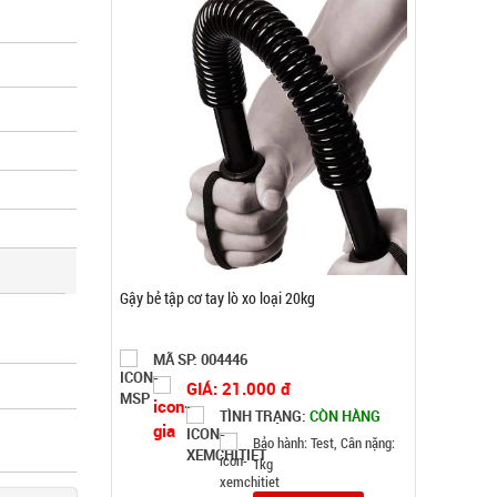
Máy phun sương xông tinh dầu tạo độ ẩm Vân
Gỗ Aroma - CAO
MÃ SP: 003185
GIÁ: 52.000 đ
TÌNH TRẠNG:
CÒN HÀNG
Bảo hành: Test