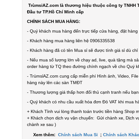
TrùmsỉAZ.com là thương hiệu thuộc công ty TNHH T
Đầu tư TP.Hồ Chí Minh cấp
CHÍNH SÁCH MUA HÀNG:
- Quý khách mua hàng đến trực tiếp cửa hàng, đặt hàng t
- Khách hàng mua hàng liên hệ 0906335538
- Khách hàng đã có tên Mua sỉ sẽ được tính giá sỉ dù ch
- Nếu mua số lượng lớn về chạy ad, live, quà tặng mà sả
order hàng từ TQ theo đường chính ngạch về cho Quý 
- TrùmsỉAZ.com cung cấp miễn phí Hình ảnh, Video, Fil
hàng này lên các sàn TMĐT
- Thương lượng giá thấp hơn đối thủ cạnh tranh nếu bạ
- Quý khách có nhu cầu xuất hóa đơn Đỏ VAT khi mua h
+ Khách Tỉnh vui lòng thanh toán trước tiền hàng Shop 
+ Khách chọn dịch vụ vận chuyển: Gửi chành xe, Dịch vụ
chành xe sau )
Xem thêm:
Chính sách Mua Sỉ
;
Chính sách Khác