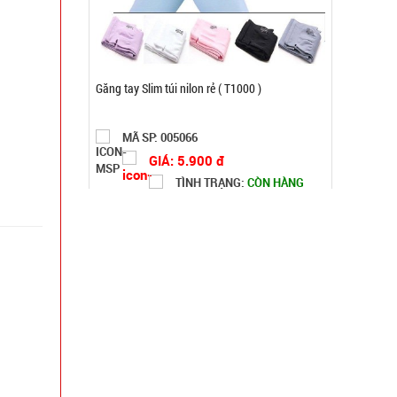
Bọc chân chống xe MỎNG RẺ - 2 dây rút ( T500,
Full Vat )
MÃ SP: 001545
GIÁ: 2.200 đ
TÌNH TRẠNG:
CÒN HÀNG
Bảo hành: Test
Đặt hàng