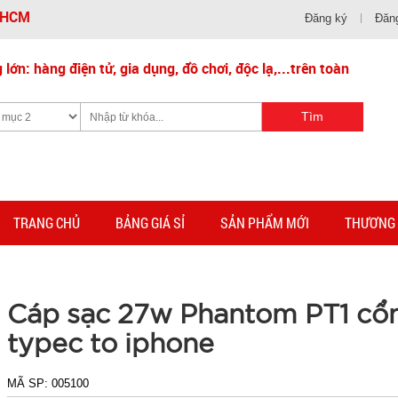
- HCM
Đăng ký
Đăn
lớn: hàng điện tử, gia dụng, đồ chơi, độc lạ,...trên toàn
TRANG CHỦ
BẢNG GIÁ SỈ
SẢN PHẨM MỚI
THƯƠNG 
Cáp sạc 27w Phantom PT1 cổ
typec to iphone
MÃ SP:
005100