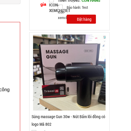
TÌNH TRẠNG:
CÒN HÀNG
Bảo hành: Test, Cân nặng:
0,3kg
Đặt hàng
 công
Quạt phun sương hơi nước vuông Air Cooler
Fan