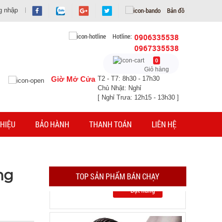
Bản đồ
g nhập
Hotline:
0906335538
0967335538
0
Giỏ hàng
Giờ Mở Cửa
T2 - T7: 8h30 - 17h30
Chủ Nhật: Nghỉ
[ Nghỉ Trưa: 12h15 - 13h30 ]
Gậy bẻ tập cơ tay lò xo loại 20kg
HIỆU
BẢO HÀNH
THANH TOÁN
LIÊN HỆ
MÃ SP: 004446
GIÁ: 21.000 đ
TÌNH TRẠNG:
CÒN HÀNG
Bảo hành: Test, Cân nặng:
ng
TOP SẢN PHẨM BÁN CHẠY
1kg
Đặt hàng