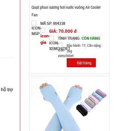
Găng tay Slim túi nilon rẻ ( T1000 )
MÃ SP: 005066
GIÁ: 5.900 đ
TÌNH TRẠNG:
CÒN HÀNG
Bảo hành: Test , Cân nặng :
0.3kg
Đặt hàng
 hỗ trợ