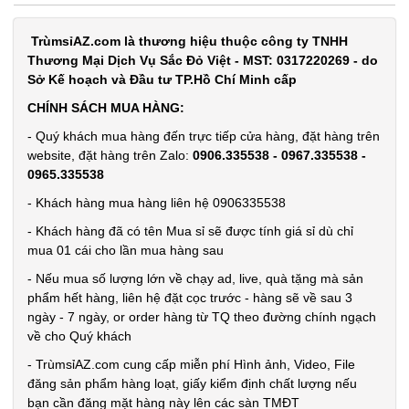
SP:
đậy
TrùmsỉAZ.com là thương hiệu thuộc công ty TNHH
003858
Thương Mại Dịch Vụ Sắc Đỏ Việt - MST: 0317220269 - do
GIÁ:
Sở Kế hoạch và Đầu tư TP.Hồ Chí Minh cấp
CHÍNH SÁCH MUA HÀNG:
5.900 đ
- Quý khách mua hàng đến trực tiếp cửa hàng, đặt hàng trên
TÌNH
website, đặt hàng trên Zalo:
0906.335538 - 0967.335538 -
0965.335538
TRẠNG:
- Khách hàng mua hàng liên hệ 0906335538
CÒN HÀNG
- Khách hàng đã có tên Mua sỉ sẽ được tính giá sỉ dù chỉ
Bảo
mua 01 cái cho lần mua hàng sau
hành:
Test,
- Nếu mua số lượng lớn về chạy ad, live, quà tặng mà sản
Cân nặng:
phẩm hết hàng, liên hệ đặt cọc trước - hàng sẽ về sau 3
0,5kg
ngày - 7 ngày, or order hàng từ TQ theo đường chính ngạch
về cho Quý khách
Đặt
hàng
- TrùmsỉAZ.com cung cấp miễn phí Hình ảnh, Video, File
đăng sản phẩm hàng loạt, giấy kiểm định chất lượng nếu
bạn cần đăng mặt hàng này lên các sàn TMĐT