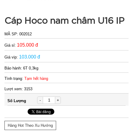
20.000 đ
Cáp Hoco nam châm U16 IP
TÌNH
MÃ SP:
002012
TRẠNG:
CÒN HÀNG
105.000 đ
Giá sỉ:
Bảo
103.000 đ
hành:
Giá vip:
Test
Bảo hành:
6T 0,3kg
Đặt
Tình trạng:
Tạm hết hàng
hàng
Lượt xem:
3153
-
+
Số Lượng
Khay làm
đá 33 ô
Hàng Hot Theo Xu Hướng
tròn có nắp
MÃ