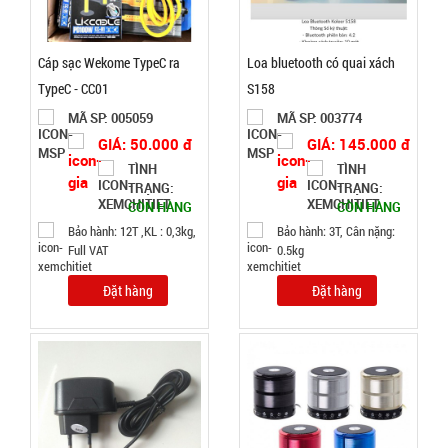
2.200 đ
Cáp sạc Wekome TypeC ra
Loa bluetooth có quai xách
TÌNH
TypeC - CC01
S158
MÃ SP: 005059
MÃ SP: 003774
TRẠNG:
GIÁ: 50.000 đ
GIÁ: 145.000 đ
CÒN HÀNG
TÌNH
TÌNH
Bảo
TRẠNG:
TRẠNG:
hành:
CÒN HÀNG
CÒN HÀNG
Test
Bảo hành: 12T ,KL : 0,3kg,
Bảo hành: 3T, Cân nặng:
Full VAT
0.5kg
Đặt
hàng
Đặt hàng
Đặt hàng
Dao cạo
lông mày
AiLin có