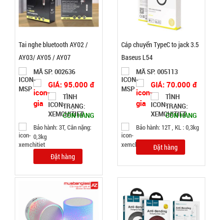
Ly thủy tinh
Tai nghe bluetooth AY02 /
Cáp chuyển TypeC to jack 3.5
hổ phách
AY03/ AY05 / AY07
Baseus L54
Gorgous
MÃ
SP:
MÃ SP: 002636
MÃ SP: 005113
420ml
GIÁ: 95.000 đ
GIÁ: 70.000 đ
003967
TÌNH
TÌNH
GIÁ:
TRẠNG:
TRẠNG:
CÒN HÀNG
CÒN HÀNG
Bảo hành: 3T, Cân nặng:
Bảo hành: 12T , KL : 0,3kg
11.900 đ
0,3kg
TÌNH
Đặt hàng
Đặt hàng
TRẠNG:
CÒN HÀNG
Bảo
hành:
Test,
Cân nặng: