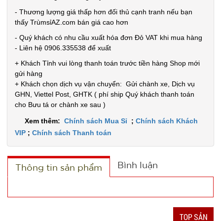
- Thương lượng giá thấp hơn đối thủ cạnh tranh nếu bạn
thấy TrùmsỉAZ.com bán giá cao hơn
Máy đánh
- Quý khách có nhu cầu xuất hóa đơn Đỏ VAT khi mua hàng
trứng
- Liên hệ 0906.335538 để xuất
Scarlett
MÃ
+ Khách Tỉnh vui lòng thanh toán trước tiền hàng Shop mới
SP:
gửi hàng
+ Khách chọn dịch vụ vận chuyển: Gửi chành xe, Dịch vụ
002964
GHN, Viettel Post, GHTK ( phí ship Quý khách thanh toán
GIÁ:
cho Bưu tá or chành xe sau )
Xem thêm:
Chính sách Mua Sỉ
;
Chính sách Khách
62.000 đ
VIP
;
Chính sách Thanh toán
TÌNH
Bình luận
Thông tin sản phẩm
TRẠNG:
CÒN HÀNG
Bảo
hành:
1T,
TOP SẢN
Cân nặng: