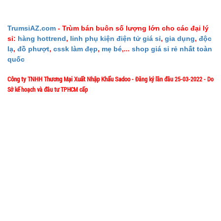
002108
GIÁ:
TrumsiAZ.com
- Trùm bán buôn số lượng lớn cho các đại lý
sỉ:
hàng hottrend
,
linh phụ kiện điện tử giá sỉ
,
gia dụng
,
độc
lạ
,
đồ phượt
,
cssk làm đẹp
,
mẹ bé
,...
shop giá sỉ rẻ nhất toàn
5.900 đ
quốc
TÌNH
Công ty TNHH Thương Mại Xuất Nhập Khẩu Sadoo
- Đăng ký lần đầu 25-03-2022 - Do
Sở kế hoạch và đầu tư TPHCM cấp
TRẠNG:
CÒN HÀNG
1/57/4 Đặng Thùy Trâm - P. Bình Lợi Trung - HCM
Địa chỉ:
Bảo
hành:
Hotline: 0906.335538 – 0967.335538- 0911.335538
Test
Email: trumsiaz@gmail.com
Đặt
Thời gian làm việc: T2 - T7: 8h00 - 17h30;
hàng
[ Nghỉ Trưa: 12h15 - 13h30 ] - C
N: Nghỉ