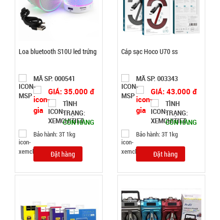
0,2kg
Đặt
hàng
Loa bluetooth S10U led trứng
Cáp sạc Hoco U70 ss
MÃ SP: 000541
MÃ SP: 003343
GIÁ: 35.000 đ
GIÁ: 43.000 đ
Thanh xốp
TÌNH
TÌNH
chặn cửa
TRẠNG:
TRẠNG:
cách âm
CÒN HÀNG
CÒN HÀNG
MÃ
SP:
thông minh
Bảo hành: 3T 1kg
Bảo hành: 3T 1kg
1M
003055
Đặt hàng
Đặt hàng
GIÁ:
7.500 đ
TÌNH