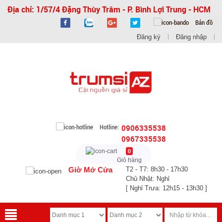
Địa chỉ: 1/57/4 Đặng Thùy Trâm - P. Bình Lợi Trung - HCM
Bản đồ
Đăng ký
Đăng nhập
Hotline:
0906335538
0967335538
0
Giỏ hàng
Giờ Mở Cửa
T2 - T7: 8h30 - 17h30
Chủ Nhật: Nghỉ
[ Nghỉ Trưa: 12h15 - 13h30 ]