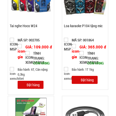
TRẠNG:
CÒN HÀNG
Bảo
hành:
Tai nghe Hoco W24
Loa karaoke P104 tặng mic
Test
Đặt
MÃ SP: 002705
MÃ SP: 001864
hàng
GIÁ: 109.000 đ
GIÁ: 365.000 đ
TÌNH
TÌNH
TRẠNG:
TRẠNG:
CÒN HÀNG
CÒN HÀNG
Bảo hành: 6T, Cân nặng:
Bảo hành: 1T 1kg
Tripod 3
0,3kg
chân ngắn
Đặt hàng
Đặt hàng
mini nhiều
MÃ
SP:
màu
001168
GIÁ: