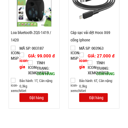
3.000 đ
TÌNH
TRẠNG:
Loa bluetooth ZQS-1419 /
Cáp sạc vải dệt Hoco X69
CÒN HÀNG
1420
cổng Iphone
Bảo
hành:
MÃ SP: 003187
MÃ SP: 003963
Test
GIÁ: 99.000 đ
GIÁ: 27.000 đ
TÌNH
TÌNH
Đặt
TRẠNG:
TRẠNG:
hàng
CÒN HÀNG
CÒN HÀNG
Bảo hành: 1T, Cân nặng
Bảo hành: 6T, Cân nặng:
0,3kg
0,3kg
Đặt hàng
Đặt hàng
Bình thủy
tinh nắp
Inox có
MÃ
SP:
quai 500ml