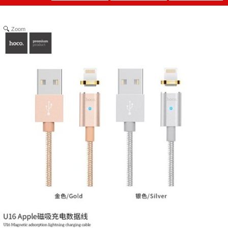
Zoom
Dụng cụ lò
xo Tummy
Trimmer
MÃ
SP:
000749
GIÁ: