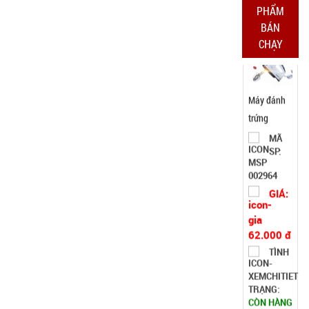
1kg
PHẨM
BÁN
Đặt
CHẠY
hàng
Ấm siêu tốc
inox 1,8 Lít
( T24, full
MÃ
SP:
vat )
SP004162
GIÁ:
65.000 đ
TÌNH