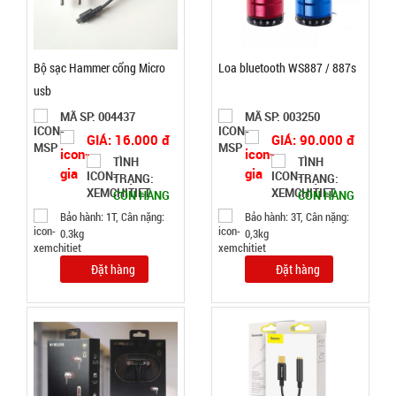
MÃ
SP:
tặng đầu
thay
003739
Bộ sạc Hammer cổng Micro
Loa bluetooth WS887 / 887s
GIÁ:
usb
MÃ SP: 004437
MÃ SP: 003250
4.500 đ
GIÁ: 16.000 đ
GIÁ: 90.000 đ
TÌNH
TÌNH
TÌNH
TRẠNG:
TRẠNG:
CÒN HÀNG
CÒN HÀNG
TRẠNG:
CÒN HÀNG
Bảo hành: 1T, Cân nặng:
Bảo hành: 3T, Cân nặng:
0.3kg
0,3kg
Bảo
hành:
Test,
Đặt hàng
Đặt hàng
Cân nặng:
0,3kg
Đặt
hàng