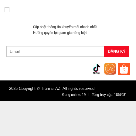
CÒN HÀNG
Bảo
hành:
1T ,
Cập nhật thông tin khuyến mãi nhanh nhất
Cân nặng :
Hưởng quyền lợi gỉam gía riêng biệt
0.5kg
Đặt
hàng
2025 Copyright © Trùm sỉ AZ. All rights reserved.
Găng tay
Đang online:
19
Tổng truy cập:
1867081
Slim túi
nilon rẻ (
MÃ
SP:
T1000 )
005066
GIÁ: