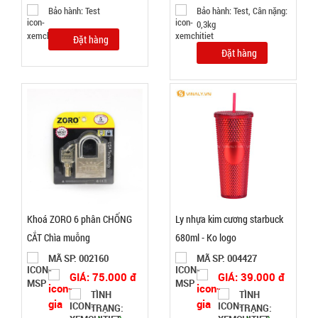
Cân nặng :
Bảo hành: Test
Bảo hành: Test, Cân nặng:
0.3kg
0,3kg
Đặt hàng
Đặt
Đặt hàng
hàng
Máy phun
sương xông
tinh dầu
MÃ
SP:
tạo độ ẩm
Vân Gỗ
Khoá ZORO 6 phân CHỐNG
Ly nhựa kim cương starbuck
003021
Aroma
CẮT Chìa muỗng
680ml - Ko logo
GIÁ:
MÃ SP: 002160
MÃ SP: 004427
GIÁ: 75.000 đ
GIÁ: 39.000 đ
52.000 đ
TÌNH
TÌNH
TÌNH
TRẠNG:
TRẠNG: