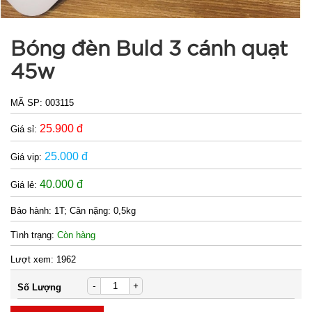
Giá đỡ điện
Bóng đèn Buld 3 cánh quạt
thoại K61
45w
mini ( T200,
MÃ
SP:
full vat )
MÃ SP:
003115
004825
25.900 đ
GIÁ:
Giá sỉ:
25.000 đ
Giá vip:
38.000 đ
40.000 đ
Giá lẻ:
TÌNH
Bảo hành:
1T; Cân nặng: 0,5kg
TRẠNG:
Tình trạng:
Còn hàng
CÒN HÀNG
Bảo
Lượt xem:
1962
hành:
Test ,
-
+
Số Lượng
Cân nặng :
0.3kg