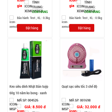
TÌNH
TÌNH
TRẠNG:
TRẠNG:
CÒN HÀNG
CÒN HÀNG
Bảo hành: Test , KL : 0.3kg
Bảo hành: Test , KL : 0.5kg
Thanh xốp
chặn cửa
Đặt hàng
Đặt hàng
cách âm
MÃ
SP:
thông minh
1M
003055
GIÁ:
7.500 đ
TÌNH
Keo siêu dính Nhật Bản tuýp
Quạt sạc siêu tốc 3 chế độ
TRẠNG:
60g 10 năm ko bong - xanh
CÒN HÀNG
MÃ SP: 004526
MÃ SP: 001698
Bảo
hành:
GIÁ: 8.500 đ
GIÁ: 32.000 đ
Test