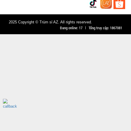
Đặt
hàng
2025 Copyright © Trùm sỉ AZ. All rights reserved.
Đang online:
17
Tổng truy cập:
1867081
Băng keo
200 Yard
TRONG (
MÃ
SP:
Lốc 6 Cái )
000034
GIÁ:
77.000 đ
TÌNH