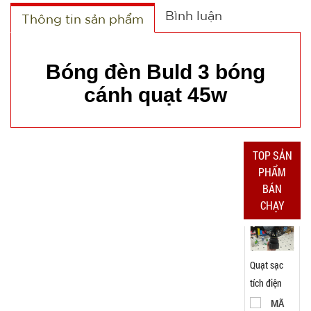
Bình luận
Thông tin sản phẩm
9.900 đ
TÌNH
Bóng đèn Buld 3 bóng
TRẠNG:
cánh quạt 45w
CÒN HÀNG
Bảo
hành:
Test
TOP SẢN
Đặt
PHẨM
hàng
BÁN
CHẠY
Quạt sạc
tích điện
pin 10 cell
MÃ