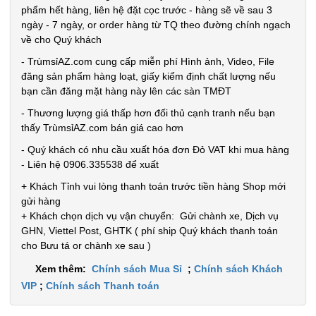
TRẠNG:
phẩm hết hàng, liên hệ đặt cọc trước - hàng sẽ về sau 3
CÒN HÀNG
ngày - 7 ngày, or order hàng từ TQ theo đường chính ngạch
Bảo
về cho Quý khách
hành:
Test,
- TrùmsỉAZ.com cung cấp miễn phí Hình ảnh, Video, File
Cân nặng:
đăng sản phẩm hàng loạt, giấy kiểm định chất lượng nếu
0,2kg
bạn cần đăng mặt hàng này lên các sàn TMĐT
Đặt
- Thương lượng giá thấp hơn đối thủ cạnh tranh nếu bạn
hàng
thấy TrùmsỉAZ.com bán giá cao hơn
- Quý khách có nhu cầu xuất hóa đơn Đỏ VAT khi mua hàng
- Liên hệ 0906.335538 để xuất
+ Khách Tỉnh vui lòng thanh toán trước tiền hàng Shop mới
gửi hàng
Móc khóa
+ Khách chọn dịch vụ vận chuyển: Gửi chành xe, Dịch vụ
tình nhân
GHN, Viettel Post, GHTK ( phí ship Quý khách thanh toán
love
cho Bưu tá or chành xe sau )
MÃ
SP:
Xem thêm:
Chính sách Mua Sỉ
;
Chính sách Khách
VIP
;
Chính sách Thanh toán
000928
GIÁ: