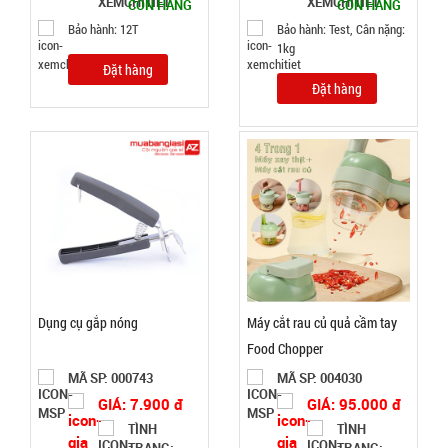
CÒN HÀNG
CÒN HÀNG
TRẠNG:
Bảo hành: 12T
Bảo hành: Test, Cân nặng:
CÒN HÀNG
1kg
Đặt hàng
Bảo
Đặt hàng
hành:
Test,
Cân nặng:
0,5kg
Đặt
hàng
Dụng cụ gắp nóng
Máy cắt rau củ quả cầm tay
Súng
Food Chopper
massage
Gun 30w -
MÃ SP: 000743
MÃ SP: 004030
MÃ
SP:
Nút Bấm lõi
GIÁ: 7.900 đ
GIÁ: 95.000 đ
đồng có
TÌNH
TÌNH
SP004037