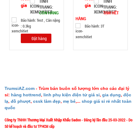
TÌNH
TÌNH
TRẠNG:
TRẠNG:
Đặt
CÒN HÀNG
TẠM HẾT
hàng
HÀNG
Bảo hành: Test , Cân nặng
: 0.3kg
Bảo hành: 3T
Đặt hàng
Tripod 3
chân K07
MÃ
SP:
002158
TrumsiAZ.com
- Trùm bán buôn số lượng lớn cho các đại lý
GIÁ:
sỉ:
hàng hottrend
,
linh phụ kiện điện tử giá sỉ
,
gia dụng
,
độc
lạ
,
đồ phượt
,
cssk làm đẹp
,
mẹ bé
,...
shop giá sỉ rẻ nhất toàn
quốc
49.000 đ
TÌNH
Công ty TNHH Thương Mại Xuất Nhập Khẩu Sadoo
- Đăng ký lần đầu 25-03-2022 - Do
Sở kế hoạch và đầu tư TPHCM cấp
TRẠNG: