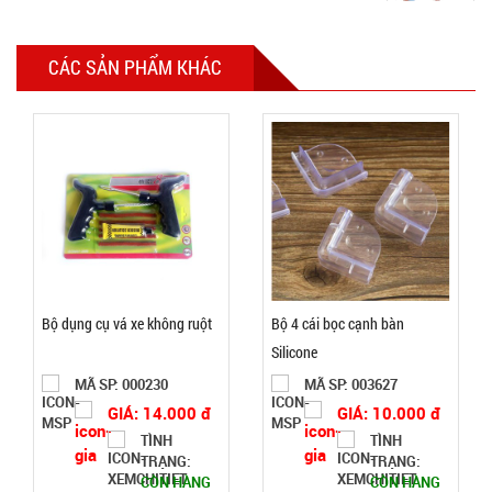
CÁC SẢN PHẨM KHÁC
Găng tay
Slim túi
nilon rẻ (
MÃ
SP:
T1000 )
005066
GIÁ:
5.900 đ
Bộ dụng cụ vá xe không ruột
Bộ 4 cái bọc cạnh bàn
TÌNH
Silicone
MÃ SP: 000230
MÃ SP: 003627
TRẠNG:
CÒN HÀNG
GIÁ: 14.000 đ
GIÁ: 10.000 đ
Bảo
TÌNH
TÌNH
hành:
TRẠNG:
TRẠNG:
Test ,
CÒN HÀNG
CÒN HÀNG