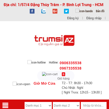
Địa chỉ: 1/57/4 Đặng Thùy Trâm - P. Bình Lợi Trung - HCM
Bản đồ
Đăng ký
Đăng nhập
Hotline:
0906335538
0967335538
0
Giỏ hàng
Giờ Mở Cửa
T2 - T7: 8h30 - 17h30
Chủ Nhật: Nghỉ
[ Nghỉ Trưa: 12h15 - 13h30 ]