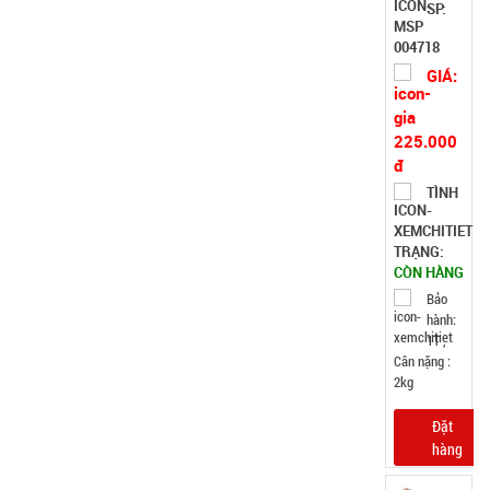
SP:
48V Lớn -
lồng sắt
004718
cánh sắt
GIÁ:
KO XOAY (
T18 )
225.000
đ
TÌNH
TRẠNG:
CÒN HÀNG
Bảo
hành:
1T ,
Cân nặng :
2kg
Đặt
hàng