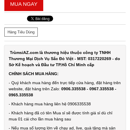
MUA NGAY
Đặt
hàng
Hàng Tiêu Dùng
Ly thủy tinh
TrùmsỉAZ.com là thương hiệu thuộc công ty TNHH
hổ phách
Thương Mại Dịch Vụ Sắc Đỏ Việt - MST: 0317220269 - do
Sở Kế hoạch và Đầu tư TP.Hồ Chí Minh cấp
Gorgous
MÃ
SP:
420ml
CHÍNH SÁCH MUA HÀNG:
003967
- Quý khách mua hàng đến trực tiếp cửa hàng, đặt hàng trên
website, đặt hàng trên Zalo:
0906.335538 - 0967.335538 -
GIÁ:
0965.335538
- Khách hàng mua hàng liên hệ 0906335538
11.900 đ
- Khách hàng đã có tên Mua sỉ sẽ được tính giá sỉ dù chỉ
TÌNH
mua 01 cái cho lần mua hàng sau
- Nếu mua số lượng lớn về chạy ad, live, quà tặng mà sản