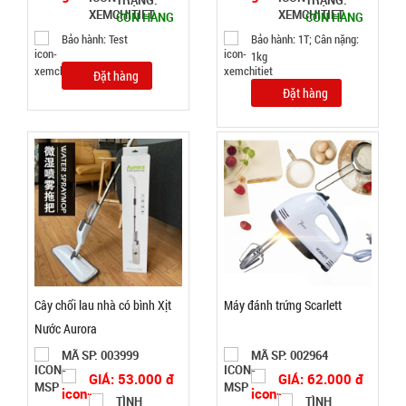
TRẠNG:
TRẠNG:
logo Mã
GIÁ:
CÒN HÀNG
CÒN HÀNG
802
Bảo hành: Test
Bảo hành: 1T; Cân nặng:
1kg
92.000 đ
Đặt hàng
TÌNH
Đặt hàng
TRẠNG:
CÒN HÀNG
Bảo
hành:
Test,
Cân nặng:
0,3kg
Đặt
hàng
Cây chổi lau nhà có bình Xịt
Máy đánh trứng Scarlett
Nước Aurora
MÃ SP: 003999
MÃ SP: 002964
GIÁ: 53.000 đ
GIÁ: 62.000 đ
TÌNH
TÌNH
Bộ kềm cắt