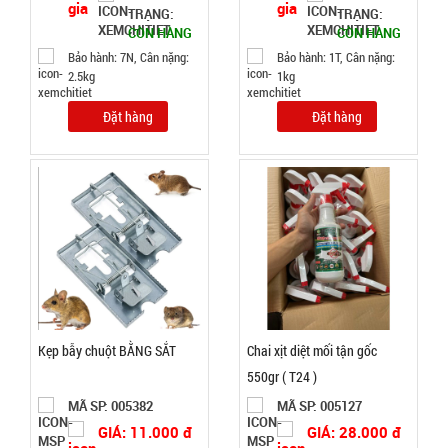
TRẠNG:
TRẠNG:
móng 12
CÒN HÀNG
CÒN HÀNG
món ( T150
MÃ
Bảo hành: 7N, Cân nặng:
Bảo hành: 1T, Cân nặng:
SP:
2.5kg
1kg
)
003000
Đặt hàng
Đặt hàng
GIÁ:
26.500 đ
TÌNH
TRẠNG:
CÒN HÀNG
Bảo
hành:
Kẹp bẫy chuột BẰNG SẮT
Chai xịt diệt mối tận gốc
Test
550gr ( T24 )
Đặt
MÃ SP: 005382
MÃ SP: 005127
hàng
GIÁ: 11.000 đ
GIÁ: 28.000 đ