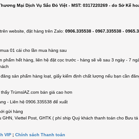
hương Mại Dịch Vụ Sắc Đỏ Việt - MST: 0317220269 - do Sở Kế ho
rên website, đặt hàng trên Zalo:
0906.335538 - 0967.335538 - 0965.
ỉ mua 01 cái cho lần mua hàng sau
n phẩm hết hàng, liên hệ đặt cọc trước - hàng sẽ về sau 3 ngày - 7 ngà
khách
e đăng sản phẩm hàng loạt, giấy kiểm định chất lượng nếu bạn cần đă
n thấy TrùmsỉAZ.com bán giá cao hơn
àng - Liên hệ 0906.335538 để xuất
mới gửi hàng
 GHN, Viettel Post, GHTK ( phí ship Quý khách thanh toán cho Bưu tá
h VIP
;
Chính sách Thanh toán