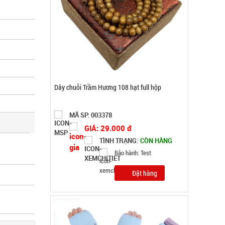
Găng tay Slim túi nilon rẻ ( T1000 )
MÃ SP: 005066
GIÁ: 5.900 đ
TÌNH TRẠNG:
CÒN HÀNG
Bảo hành: Test , Cân nặng :
0.3kg
Đặt hàng