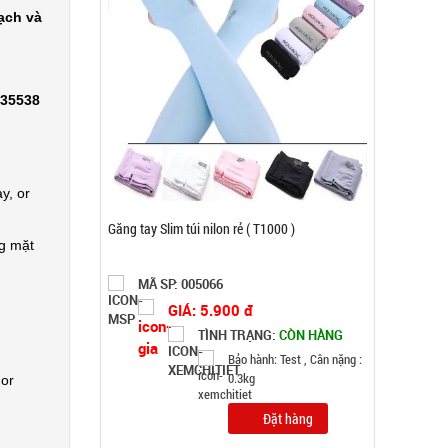
ạch và
335538
y, or
Khay làm đá 33 ô tròn có nắp đậy
ng mặt
MÃ SP: 003858
GIÁ: 5.900 đ
TÌNH TRẠNG:
CÒN HÀNG
Bảo hành: Test, Cân nặng:
0,5kg
 or
Đặt hàng