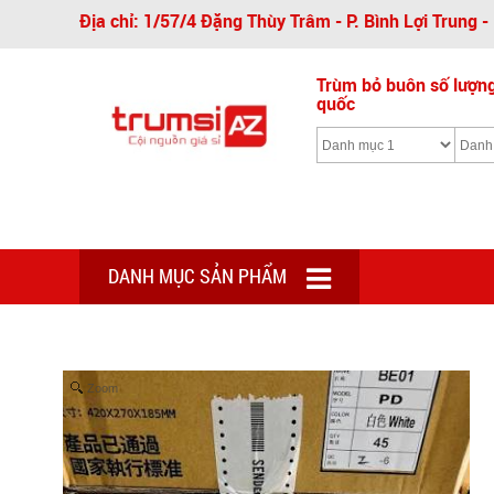
Địa chỉ: 1/57/4 Đặng Thùy Trâm - P. Bình Lợi Trung 
Trùm bỏ buôn số lượng 
quốc
DANH MỤC SẢN PHẨM
Zoom