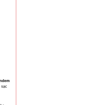
Ổ điện 3 cổng usb 6 lỗ cắm - Xanh Lá ( T120 )
MÃ SP: 002019
GIÁ: 31.000 đ
TÌNH TRẠNG:
CÒN HÀNG
Bảo hành: 7N , Cân nặng :
0.3kg
Đặt hàng
endem
 sạc