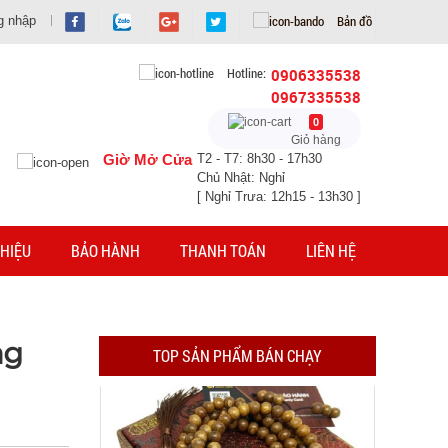
Bản đồ
g nhập
Hotline:
0906335538
0967335538
Dây chuỗi Trầm Hương 108 hạt full hộp
0
Giỏ hàng
MÃ SP: 003378
Giờ Mở Cửa
T2 - T7: 8h30 - 17h30
Chủ Nhật: Nghỉ
GIÁ: 29.000 đ
[ Nghỉ Trưa: 12h15 - 13h30 ]
TÌNH TRẠNG:
CÒN HÀNG
Bảo hành: Test
HIỆU
BẢO HÀNH
THANH TOÁN
LIÊN HỆ
Đặt hàng
ng
TOP SẢN PHẨM BÁN CHẠY