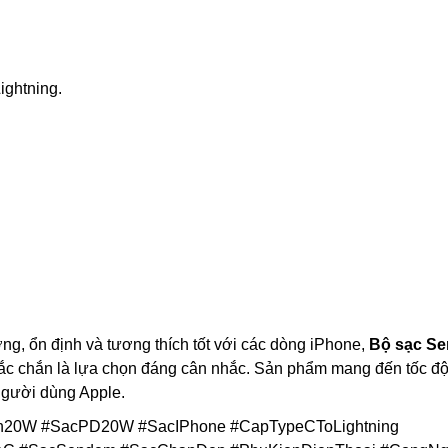
ightning.
g, ổn định và tương thích tốt với các dòng iPhone,
Bộ sạc S
c chắn là lựa chọn đáng cân nhắc. Sản phẩm mang đến tốc độ
 người dùng Apple.
0W #SacPD20W #SacIPhone #CapTypeCToLightning