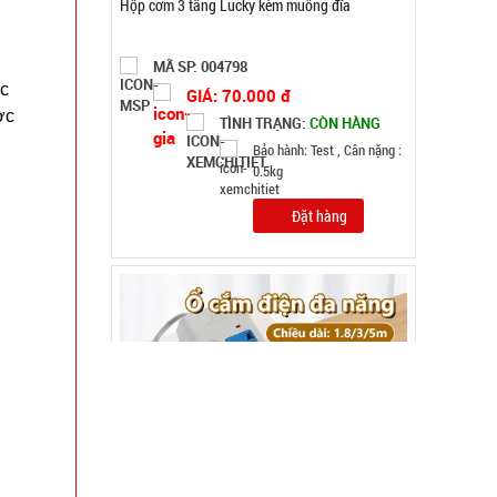
Ổ điện 4 ổ cắm 2 cổng usb dây dài 2m Con Voi (
T100, full vat )
MÃ SP: 004616
ắc
GIÁ: 38.000 đ
ợc
TÌNH TRẠNG:
CÒN HÀNG
Bảo hành: 1T , Cân nặng :
0.5kg
Đặt hàng