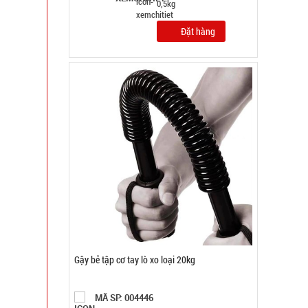
1kg
Đặt hàng
Hộp cơm 3 tầng Lucky kèm muỗng đĩa
MÃ SP: 004798