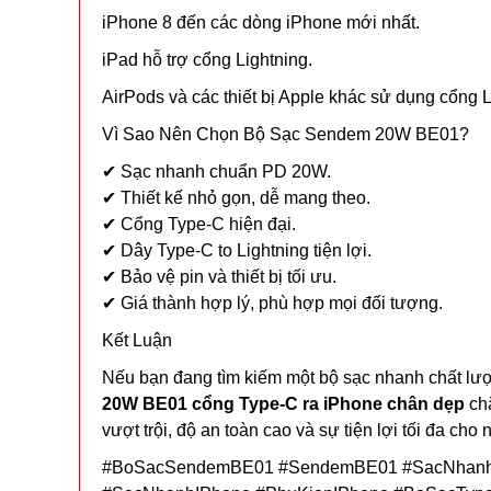
iPhone 8 đến các dòng iPhone mới nhất.
iPad hỗ trợ cổng Lightning.
AirPods và các thiết bị Apple khác sử dụng cổng L
Vì Sao Nên Chọn Bộ Sạc Sendem 20W BE01?
✔ Sạc nhanh chuẩn PD 20W.
✔ Thiết kế nhỏ gọn, dễ mang theo.
✔ Cổng Type-C hiện đại.
✔ Dây Type-C to Lightning tiện lợi.
✔ Bảo vệ pin và thiết bị tối ưu.
✔ Giá thành hợp lý, phù hợp mọi đối tượng.
Kết Luận
Nếu bạn đang tìm kiếm một bộ sạc nhanh chất lượn
20W BE01 cổng Type-C ra iPhone chân dẹp
chắ
vượt trội, độ an toàn cao và sự tiện lợi tối đa cho
#BoSacSendemBE01 #SendemBE01 #SacNhanh2