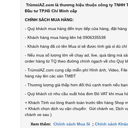
TrùmsỉAZ.com là thương hiệu thuộc công ty TNHH T
Đầu tư TP.Hồ Chí Minh cấp
CHÍNH SÁCH MUA HÀNG:
- Quý khách mua hàng đến trực tiếp cửa hàng, đặt hàng t
- Khách hàng mua hàng liên hệ 0906335538
- Khách hàng đã có tên Mua sỉ sẽ được tính giá sỉ dù ch
- Nếu mua số lượng lớn về chạy ad, live, quà tặng mà sả
order hàng từ TQ theo đường chính ngạch về cho Quý 
- TrùmsỉAZ.com cung cấp miễn phí Hình ảnh, Video, Fil
hàng này lên các sàn TMĐT
- Thương lượng giá thấp hơn đối thủ cạnh tranh nếu bạ
- Quý khách có nhu cầu xuất hóa đơn Đỏ VAT khi mua h
+ Khách Tỉnh vui lòng thanh toán trước tiền hàng Shop 
+ Khách chọn dịch vụ vận chuyển: Gửi chành xe, Dịch vụ
chành xe sau )
Xem thêm:
Chính sách Mua Sỉ
;
Chính sách Khác