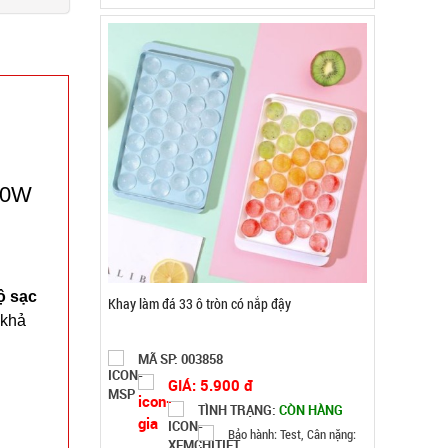
20W
ộ sạc
Gậy bẻ tập cơ tay lò xo loại 20kg
 khả
MÃ SP: 004446
GIÁ: 21.000 đ
TÌNH TRẠNG:
CÒN HÀNG
Bảo hành: Test, Cân nặng: