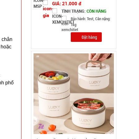
GIÁ: 70.000 đ
TÌNH TRẠNG:
CÒN HÀNG
Bảo hành: Test , Cân nặng :
0.5kg
Đặt hàng
n chân
m hoặc
c
nh phổ