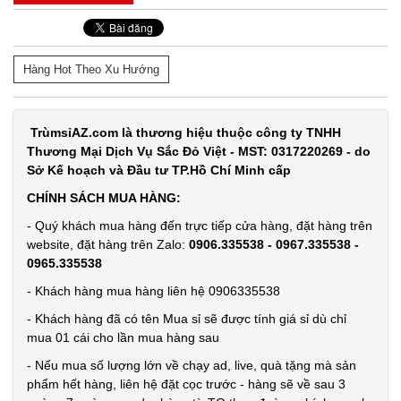
Set 10 khăn
Hàng Hot Theo Xu Hướng
lau chén
bát 2 mặt
MÃ
TrùmsỉAZ.com là thương hiệu thuộc công ty TNHH
SP:
xanh hồng
Thương Mại Dịch Vụ Sắc Đỏ Việt - MST: 0317220269 - do
( T2000 cái
002874
Sở Kế hoạch và Đầu tư TP.Hồ Chí Minh cấp
)
GIÁ:
CHÍNH SÁCH MUA HÀNG:
- Quý khách mua hàng đến trực tiếp cửa hàng, đặt hàng trên
8.500 đ
website, đặt hàng trên Zalo:
0906.335538 - 0967.335538 -
0965.335538
TÌNH
- Khách hàng mua hàng liên hệ 0906335538
TRẠNG:
- Khách hàng đã có tên Mua sỉ sẽ được tính giá sỉ dù chỉ
CÒN HÀNG
mua 01 cái cho lần mua hàng sau
Bảo
- Nếu mua số lượng lớn về chạy ad, live, quà tặng mà sản
hành:
phẩm hết hàng, liên hệ đặt cọc trước - hàng sẽ về sau 3
Test;