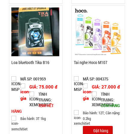
Máy
massage
mặt ion
MÃ
SP:
WFC
000867
GIÁ:
Loa bluetooth Tika B16
Tai nghe Hoco M107
14.900 đ
TÌNH
MÃ SP: 001959
MÃ SP: 004375
GIÁ: 75.000 đ
GIÁ: 27.000 đ
TÌNH
TÌNH
TRẠNG:
TRẠNG:
TRẠNG:
CÒN HÀNG
TẠM HẾT
CÒN HÀNG
Bảo
HÀNG
Bảo hành: 12T; Cân nặng:
hành:
Bảo hành: 3T 1kg
0.2kg
Test
Đặt hàng
Đặt