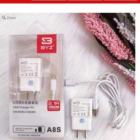
Zoom
Lót chuột
pad