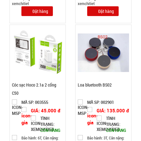
TÌNH
Đặt hàng
Đặt hàng
TRẠNG:
CÒN HÀNG
Bảo
hành:
Test ,
Cân nặng :
0.3kg
Đặt
hàng
Cóc sạc Hoco 2.1a 2 cổng
Loa bluetooth BS02
C50
MÃ SP: 003555
MÃ SP: 002901
GIÁ: 45.000 đ
GIÁ: 135.000 đ
Giá đỡ điện
TÌNH
TÌNH
TRẠNG:
TRẠNG:
thoại K61
CÒN HÀNG
CÒN HÀNG
mini ( T200,
MÃ
Bảo hành: 6T, Cân nặng:
Bảo hành: 3T, Cân nặng: