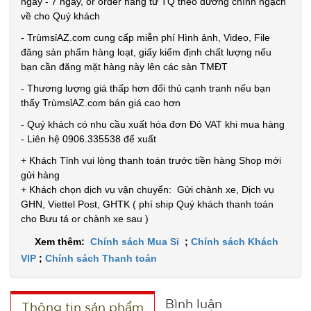
Cân nặng:
ngày - 7 ngày, or order hàng từ TQ theo đường chính ngạch
0.2kg
về cho Quý khách
- TrùmsỉAZ.com cung cấp miễn phí Hình ảnh, Video, File
Đặt
đăng sản phẩm hàng loạt, giấy kiểm định chất lượng nếu
hàng
bạn cần đăng mặt hàng này lên các sàn TMĐT
- Thương lượng giá thấp hơn đối thủ cạnh tranh nếu bạn
thấy TrùmsỉAZ.com bán giá cao hơn
- Quý khách có nhu cầu xuất hóa đơn Đỏ VAT khi mua hàng
Ổ điện 3
- Liên hệ 0906.335538 để xuất
cổng usb 6
+ Khách Tỉnh vui lòng thanh toán trước tiền hàng Shop mới
lỗ cắm -
gửi hàng
MÃ
SP:
+ Khách chọn dịch vụ vận chuyển: Gửi chành xe, Dịch vụ
Xanh Lá (
GHN, Viettel Post, GHTK ( phí ship Quý khách thanh toán
T120 )
002019
cho Bưu tá or chành xe sau )
GIÁ:
Xem thêm:
Chính sách Mua Sỉ
;
Chính sách Khách
VIP
;
Chính sách Thanh toán
31.000 đ
TÌNH
Bình luận
Thông tin sản phẩm