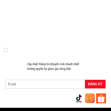
SP:
quai 500ml
Loa Kéo Karaoke
Nón Bảo Hiểm Giá Sỉ
Hàng Giá Sỉ Dưới 50K
Móc Khóa Giá Sỉ
Găng tay
Phụ Kiện Game
Quà Tặng Giá Sỉ
002108
Máy Massage - Máy Tập Thể Dục Giá Sỉ
Quạt Mát
GIÁ:
Đồ Chuyên Phượt Giá Sỉ
Pin Sạc Dự Phòng Giá Sỉ
Đồng Hồ Giá Buôn
Đồ Sửa Chữa Giá Sỉ
Mua Áo Mua Số Lượng
5.900 đ
Đèn Pin Giá Sỉ
Mắt Kính
TÌNH
TRẠNG:
CÒN HÀNG
Bảo
Cập nhật thông tin khuyến mãi nhanh nhất
hành:
Hưởng quyền lợi gỉam gía riêng biệt
Test
Đặt
hàng