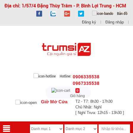
Địa chỉ: 1/57/4 Đặng Thùy Trâm - P. Bình Lợi Trung - HCM
Bản đồ
Đăng ký
Đăng nhập
Hotline:
0906335538
0967335538
0
Giỏ hàng
Giờ Mở Cửa
T2 - T7: 8h30 - 17h30
Chủ Nhật: Nghỉ
[ Nghỉ Trưa: 12h15 - 13h30 ]