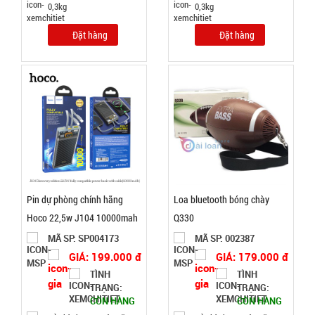
SP:
full vat )
0,3kg
0,3kg
004825
Đặt hàng
Đặt hàng
GIÁ:
38.000 đ
TÌNH
TRẠNG:
CÒN HÀNG
Bảo
hành:
Test ,
Pin dự phòng chính hãng
Loa bluetooth bóng chày
Cân nặng :
Hoco 22,5w J104 10000mah
Q330
0.3kg
MÃ SP: SP004173
MÃ SP: 002387
Đặt
GIÁ: 199.000 đ
GIÁ: 179.000 đ
hàng
TÌNH
TÌNH
TRẠNG:
TRẠNG:
CÒN HÀNG
CÒN HÀNG