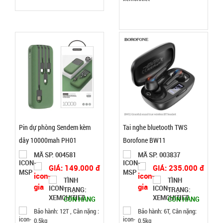
hành:
1T;
Cân nặng:
2kg
Đặt
hàng
Găng tay
Pin dự phòng Sendem kèm
Tai nghe bluetooth TWS
Slim túi
dây 10000mah PH01
Borofone BW11
nilon rẻ (
MÃ
MÃ SP: 004581
MÃ SP: 003837
SP:
T1000 )
GIÁ: 149.000 đ
GIÁ: 235.000 đ
005066
TÌNH
TÌNH
TRẠNG:
TRẠNG:
GIÁ:
CÒN HÀNG
CÒN HÀNG
Bảo hành: 12T , Cân nặng :
Bảo hành: 6T, Cân nặng:
0,5kg
0,5kg
5.900 đ