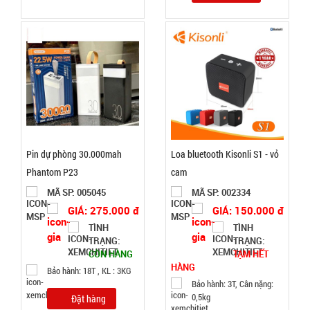
hàng
Quạt phun
sương hơi
nước vuông
MÃ
SP:
Air Cooler
Pin dự phòng 30.000mah
Loa bluetooth Kisonli S1 - vỏ
Fan
004338
Phantom P23
cam
GIÁ:
MÃ SP: 005045
MÃ SP: 002334
GIÁ: 275.000 đ
GIÁ: 150.000 đ
70.000 đ
TÌNH
TÌNH
TRẠNG:
TRẠNG:
TÌNH
CÒN HÀNG
TẠM HẾT
HÀNG
Bảo hành: 18T , KL : 3KG
TRẠNG:
Bảo hành: 3T, Cân nặng:
CÒN HÀNG
0,5kg
Đặt hàng
Bảo