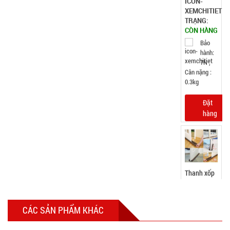
GIÁ:
7.500 đ
TÌNH
TRẠNG:
CÒN HÀNG
Bảo
hành:
Test
Đặt
hàng
Tripod 3
CÁC SẢN PHẨM KHÁC
chân K07