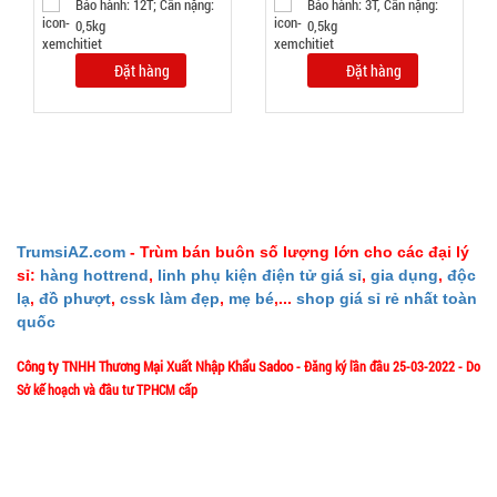
Bảo hành: 12T; Cân nặng:
Bảo hành: 3T, Cân nặng:
0,5kg
0,5kg
Ấm siêu tốc
Đặt hàng
Đặt hàng
inox 1,8 Lít
( T24, full
MÃ
SP:
vat )
SP004162
GIÁ:
TrumsiAZ.com
- Trùm bán buôn số lượng lớn cho các đại lý
65.000 đ
sỉ:
hàng hottrend
,
linh phụ kiện điện tử giá sỉ
,
gia dụng
,
độc
TÌNH
lạ
,
đồ phượt
,
cssk làm đẹp
,
mẹ bé
,...
shop giá sỉ rẻ nhất toàn
quốc
TRẠNG:
Công ty TNHH Thương Mại Xuất Nhập Khẩu Sadoo
- Đăng ký lần đầu 25-03-2022 - Do
CÒN HÀNG
Sở kế hoạch và đầu tư TPHCM cấp
Bảo
hành:
1/57/4 Đặng Thùy Trâm - P. Bình Lợi Trung - HCM
Địa chỉ:
KO
BH; Cân
Hotline: 0906.335538 – 0967.335538- 0911.335538
nặng: 1kg