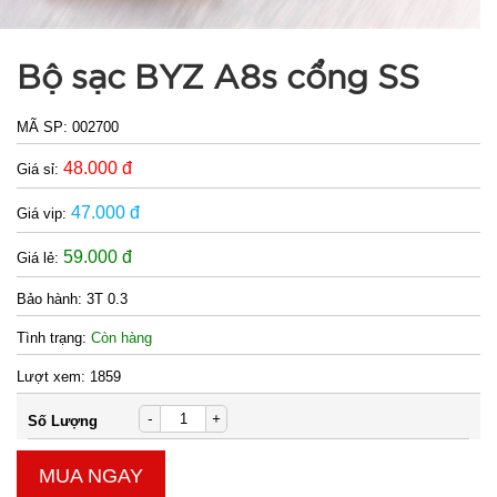
25x30cm
MÃ
SP:
Tyloo màu
đỏ Dày 4 Ly
Bộ sạc BYZ A8s cổng SS
SP004285
( T200, Full
GIÁ:
VAT )
MÃ SP:
002700
16.000 đ
48.000 đ
Giá sỉ:
TÌNH
47.000 đ
Giá vip:
TRẠNG:
59.000 đ
Giá lẻ:
CÒN HÀNG
Bảo
Bảo hành:
3T 0.3
hành:
Tình trạng:
Còn hàng
Test;
Cân nặng:
Lượt xem:
1859
0,3kg
-
+
Số Lượng
Đặt
hàng
MUA NGAY