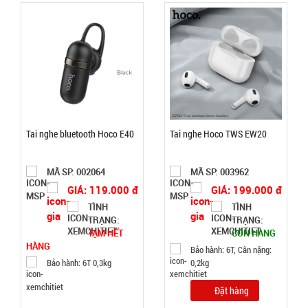
MÃ
SP:
002158
GIÁ:
49.000 đ
TÌNH
Tai nghe bluetooth Hoco E40
Tai nghe Hoco TWS EW20
TRẠNG:
MÃ SP: 002064
MÃ SP: 003962
CÒN HÀNG
GIÁ: 119.000 đ
GIÁ: 199.000 đ
Bảo
hành:
TÌNH
TÌNH
1T
TRẠNG:
TRẠNG:
TẠM HẾT
CÒN HÀNG
Đặt
HÀNG
Bảo hành: 6T, Cân nặng:
hàng
Bảo hành: 6T 0,3kg
0,2kg
Đặt hàng