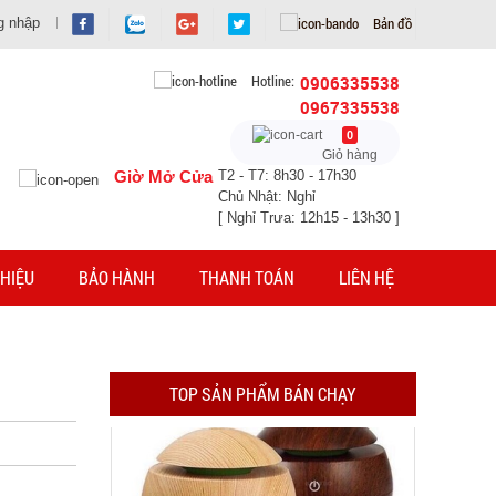
Bản đồ
g nhập
Hotline:
0906335538
0967335538
0
Giỏ hàng
Giờ Mở Cửa
T2 - T7: 8h30 - 17h30
Chủ Nhật: Nghỉ
[ Nghỉ Trưa: 12h15 - 13h30 ]
HIỆU
BẢO HÀNH
THANH TOÁN
LIÊN HỆ
Máy phun sương xông tinh dầu tạo độ ẩm Vân
Gỗ Aroma
TOP SẢN PHẨM BÁN CHẠY
MÃ SP: 003021
GIÁ: 52.000 đ
TÌNH TRẠNG:
CÒN HÀNG
Bảo hành: Test, Cân nặng: