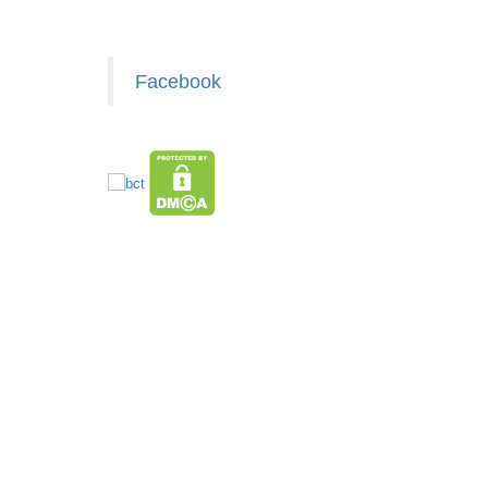
Facebook
z.com
Băng keo Chống Thấm siêu dính 5M - BẢN TO
10CM ( t18, full vat )
giasiAZ
MÃ SP: 003074
GIÁ: 24.000 đ
TÌNH TRẠNG:
CÒN HÀNG
Bảo hành: Test
Đặt hàng