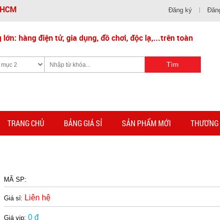
- HCM
Đăng ký
Đăn
lớn: hàng điện tử, gia dụng, đồ chơi, độc lạ,...trên toàn
TRANG CHỦ
BẢNG GIÁ SỈ
SẢN PHẨM MỚI
THƯƠNG 
MÃ SP:
Liên hệ
Giá sỉ:
0 đ
Giá vip: