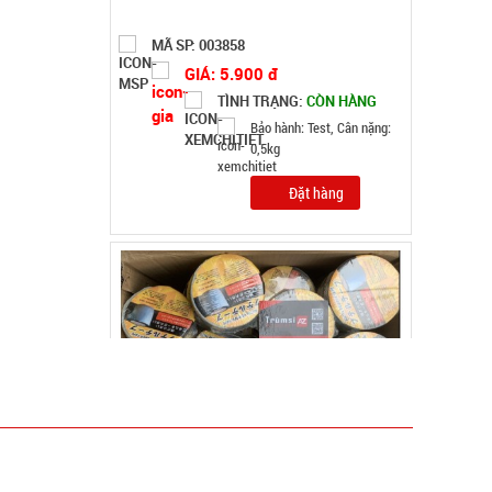
Băng keo chống thấm siêu dính X2000 - BẢN
5CM màu vàng Nhật Bản ( T36 )
MÃ SP: 004739
GIÁ: 20.000 đ
TÌNH TRẠNG:
CÒN HÀNG
Bảo hành: Test , Cân nặng :
0.3kg
Đặt hàng