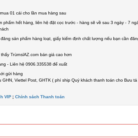
ỉ mua 01 cái cho lần mua hàng sau
n phẩm hết hàng, liên hệ đặt cọc trước - hàng sẽ về sau 3 ngày - 7 ngà
khách
e đăng sản phẩm hàng loạt, giấy kiểm định chất lượng nếu bạn cần đă
n thấy TrùmsỉAZ.com bán giá cao hơn
àng - Liên hệ 0906.335538 để xuất
mới gửi hàng
 GHN, Viettel Post, GHTK ( phí ship Quý khách thanh toán cho Bưu tá
h VIP
;
Chính sách Thanh toán