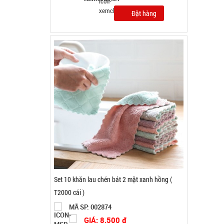
Set 10 khăn lau chén bát 2 mặt xanh hồng (
T2000 cái )
MÃ SP: 002874
GIÁ: 8.500 đ
TÌNH TRẠNG:
CÒN HÀNG
Bảo hành: Test; Cân nặng:
0.2kg
Đặt hàng