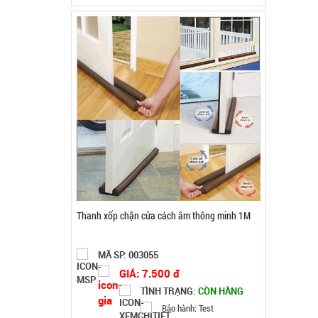
MÃ SP: 003055
GIÁ: 7.500 đ
TÌNH TRẠNG:
CÒN HÀNG
Bảo hành: Test
Đặt hàng