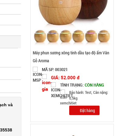
0,5kg
Đặt hàng
ạch và
Dây chuỗi Trầm Hương 108 hạt full hộp
335538
MÃ SP: 003378