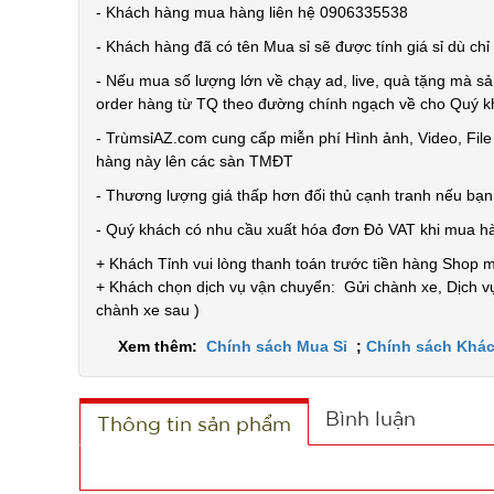
- Khách hàng mua hàng liên hệ 0906335538
- Khách hàng đã có tên Mua sỉ sẽ được tính giá sỉ dù ch
- Nếu mua số lượng lớn về chạy ad, live, quà tặng mà sả
order hàng từ TQ theo đường chính ngạch về cho Quý 
- TrùmsỉAZ.com cung cấp miễn phí Hình ảnh, Video, Fil
hàng này lên các sàn TMĐT
- Thương lượng giá thấp hơn đối thủ cạnh tranh nếu bạ
- Quý khách có nhu cầu xuất hóa đơn Đỏ VAT khi mua h
+ Khách Tỉnh vui lòng thanh toán trước tiền hàng Shop 
+ Khách chọn dịch vụ vận chuyển: Gửi chành xe, Dịch vụ
chành xe sau )
Xem thêm:
Chính sách Mua Sỉ
;
Chính sách Khác
Bình luận
Thông tin sản phẩm