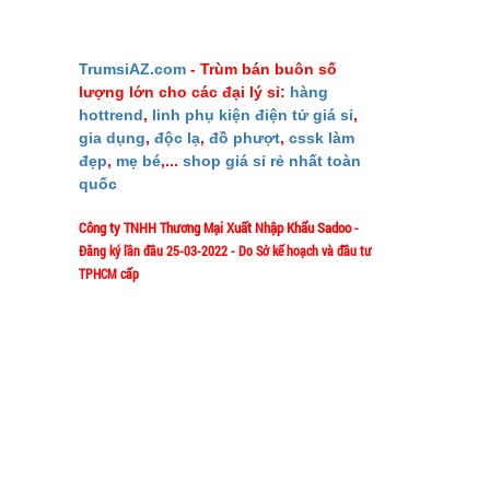
GIỚI THIỆU
TrumsiAZ.com
- Trùm bán buôn số
lượng lớn cho các đại lý sỉ:
hàng
Giới thiệu
hottrend
,
linh phụ kiện điện tử giá sỉ
,
Ý nghĩa S
gia dụng
,
độc lạ
,
đồ phượt
,
cssk làm
đẹp
,
mẹ bé
,...
shop giá sỉ rẻ nhất toàn
Liên hệ M
quốc
Mua bao nh
Công ty TNHH Thương Mại Xuất Nhập Khẩu Sadoo
-
Phản ảnh 
Đăng ký lần đầu 25-03-2022 - Do Sở kế hoạch và đầu tư
Vào đâu để
TPHCM cấp
Tuyển dụn
1/57/4 Đặng Thùy Trâm - P. Bình Lợi
Địa chỉ:
TeamWork 
Trung - HCM
Chính sác
Hotline: 0906.335538 – 0967.335538-
0911.335538
Email: trumsiaz@gmail.com
Thời gian làm việc: T2 - T7: 8h00 - 17h30;