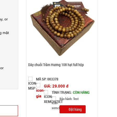
GIÁ: 29.000 đ
TÌNH TRẠNG:
CÒN HÀNG
Bảo hành: Test
y, or
Đặt hàng
ng mặt
 or
Thanh xốp chặn cửa cách âm thông minh 1M