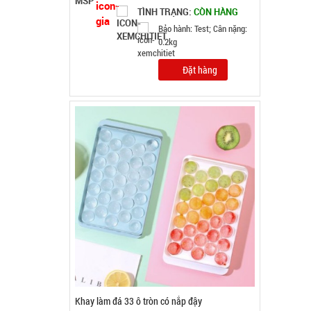
Khay làm đá 33 ô tròn có nắp đậy
MÃ SP: 003858
GIÁ: 5.900 đ
TÌNH TRẠNG:
CÒN HÀNG
Bảo hành: Test, Cân nặng:
0,5kg
Đặt hàng