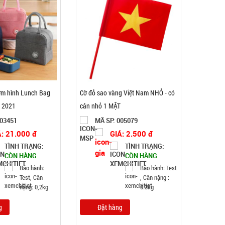
Dụng cụ lò xo Tummy Trimmer
MÃ SP: 000749
GIÁ: 20.000 đ
TÌNH TRẠNG:
CÒN HÀNG
cơm hình Lunch Bag
Cờ đỏ sao vàng Việt Nam NHỎ - có
Bảo hành: Test
u 2021
cán nhỏ 1 MẶT
Đặt hàng
003451
MÃ SP: 005079
Á: 21.000 đ
GIÁ: 2.500 đ
TÌNH TRẠNG:
TÌNH TRẠNG:
CÒN HÀNG
CÒN HÀNG
Bảo hành:
Bảo hành: Test
Test, Cân
, Cân nặng :
nặng: 0,2kg
0.3kg
g
Đặt hàng