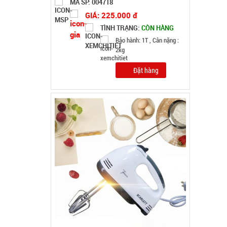
MÃ SP: 002964
GIÁ: 62.000 đ
TÌNH TRẠNG:
CÒN HÀNG
Bảo hành: 1T, Cân nặng: 1kg
Đặt hàng