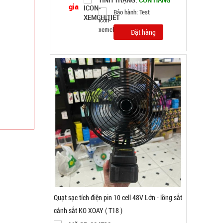
Bảo hành: 1T , Cân nặng :
2kg
Đặt hàng
Máy đánh trứng Scarlett