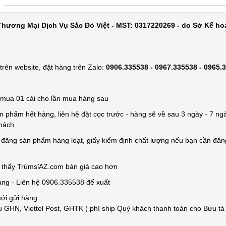
hương Mại Dịch Vụ Sắc Đỏ Việt - MST: 0317220269 - do Sở Kế ho
rên website, đặt hàng trên Zalo:
0906.335538 - 0967.335538 - 0965.
ỉ mua 01 cái cho lần mua hàng sau
n phẩm hết hàng, liên hệ đặt cọc trước - hàng sẽ về sau 3 ngày - 7 ngà
khách
e đăng sản phẩm hàng loạt, giấy kiểm định chất lượng nếu bạn cần đă
n thấy TrùmsỉAZ.com bán giá cao hơn
àng - Liên hệ 0906.335538 để xuất
mới gửi hàng
 GHN, Viettel Post, GHTK ( phí ship Quý khách thanh toán cho Bưu tá