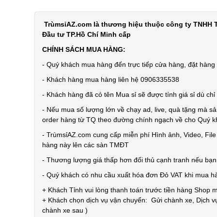
TrùmsỉAZ.com là thương hiệu thuộc công ty TNHH T
Đầu tư TP.Hồ Chí Minh cấp
CHÍNH SÁCH MUA HÀNG:
- Quý khách mua hàng đến trực tiếp cửa hàng, đặt hàng t
- Khách hàng mua hàng liên hệ 0906335538
- Khách hàng đã có tên Mua sỉ sẽ được tính giá sỉ dù ch
- Nếu mua số lượng lớn về chạy ad, live, quà tặng mà sả
order hàng từ TQ theo đường chính ngạch về cho Quý 
- TrùmsỉAZ.com cung cấp miễn phí Hình ảnh, Video, Fil
hàng này lên các sàn TMĐT
- Thương lượng giá thấp hơn đối thủ cạnh tranh nếu bạ
- Quý khách có nhu cầu xuất hóa đơn Đỏ VAT khi mua h
+ Khách Tỉnh vui lòng thanh toán trước tiền hàng Shop 
+ Khách chọn dịch vụ vận chuyển: Gửi chành xe, Dịch vụ
chành xe sau )