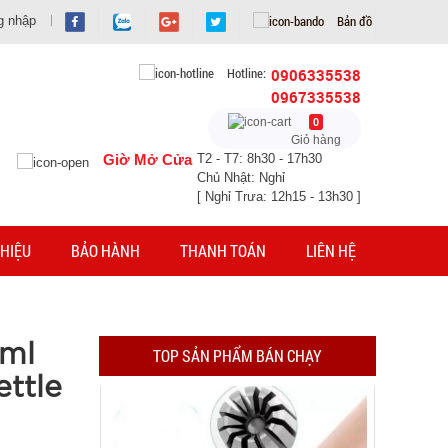
Bản đồ
g nhập
Hotline:
0906335538
0967335538
0
Máy cắt tỉa lông mũi bằng thép không rỉ
Giỏ hàng
Giờ Mở Cửa
T2 - T7: 8h30 - 17h30
Chủ Nhật: Nghỉ
MÃ SP: 004022
[ Nghỉ Trưa: 12h15 - 13h30 ]
GIÁ: 22.900 đ
TÌNH TRẠNG:
CÒN HÀNG
HIỆU
BẢO HÀNH
THANH TOÁN
LIÊN HỆ
Bảo hành: 1T 1kg
Đặt hàng
0ml
TOP SẢN PHẨM BÁN CHẠY
ttle