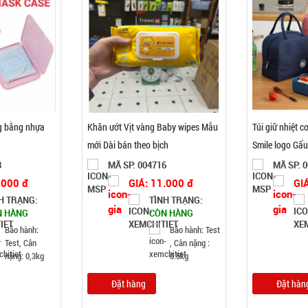
g bằng nhựa
Khăn ướt Vịt vàng Baby wipes Mẫu
Túi giữ nhiệt 
mới Dài bán theo bịch
Smile logo Gấ
3
MÃ SP: 004716
MÃ SP: 
.000 đ
GIÁ: 11.000 đ
GI
H TRẠNG:
TÌNH TRẠNG:
N HÀNG
CÒN HÀNG
Bảo hành:
Bảo hành: Test
Test, Cân
, Cân nặng :
nặng: 0,3kg
0.5kg
Đặt hàng
Đặt hàn