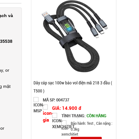
ạch và
335538
y, or
Máy phun sương xông tinh dầu tạo độ ẩm Vân
ng mặt
Gỗ Aroma - CAO
MÃ SP: 003185
GIÁ: 52.000 đ
TÌNH TRẠNG:
CÒN HÀNG
Bảo hành: Test
 or
Đặt hàng