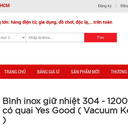
- HCM
Đăng ký
Đăn
lớn: hàng điện tử, gia dụng, đồ chơi, độc lạ,...trên toàn
TRANG CHỦ
BẢNG GIÁ SỈ
SẢN PHẨM MỚI
THƯƠNG 
Bình inox giữ nhiệt 304 - 120
có quai Yes Good ( Vacuum Ke
)