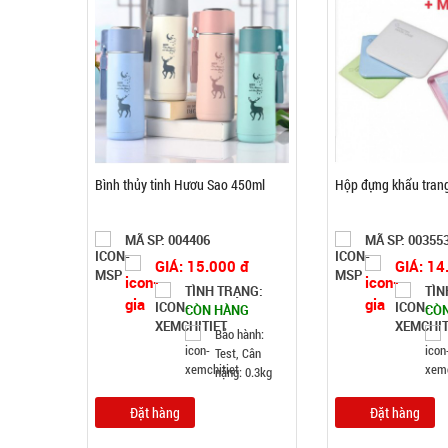
Bình thủy tinh Hươu Sao 450ml
Hộp đựng khẩu tran
MÃ SP: 004406
MÃ SP: 00355
GIÁ: 15.000 đ
GIÁ: 14
TÌNH TRẠNG:
TÌN
CÒN HÀNG
CÒ
Bảo hành:
Test, Cân
nặng: 0.3kg
Đặt hàng
Đặt hàng