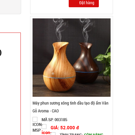
)
Quạt sạc tích điện pin 10 cell 48V Lớn - lồng sắt
cánh sắt KO XOAY ( T18 )
MÃ SP: 004718
GIÁ: 225.000 đ
TÌNH TRẠNG:
CÒN HÀNG