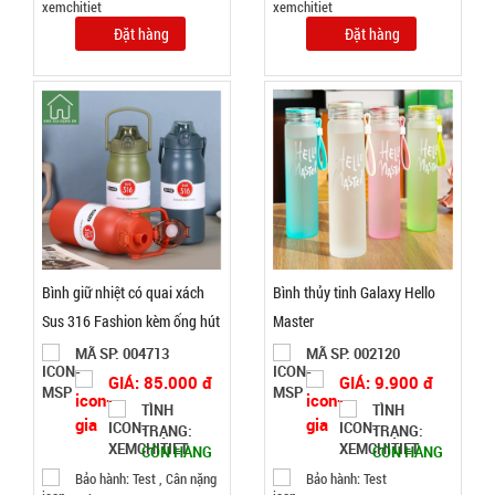
Đặt hàng
Đặt hàng
Ổ điện 3
cổng usb 6
lỗ cắm -
MÃ
SP:
Xanh Lá (
T120 )
002019
GIÁ:
Bình giữ nhiệt có quai xách
Bình thủy tinh Galaxy Hello
31.000 đ
Sus 316 Fashion kèm ống hút
Master
TÌNH
1500ml
MÃ SP: 004713
MÃ SP: 002120
GIÁ: 85.000 đ
GIÁ: 9.900 đ
TRẠNG:
CÒN HÀNG
TÌNH
TÌNH
TRẠNG:
TRẠNG:
Bảo
CÒN HÀNG
CÒN HÀNG
hành:
7N ,
Bảo hành: Test , Cân nặng
Bảo hành: Test