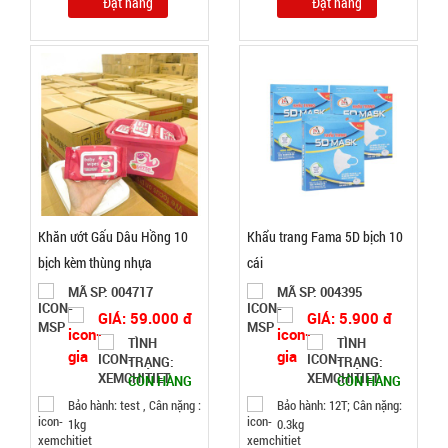
Đặt hàng
Đặt hàng
GIÁ:
9.900 đ
TÌNH
TRẠNG:
CÒN HÀNG
Bảo
hành:
Test,
Khăn ướt Gấu Dâu Hồng 10
Khẩu trang Fama 5D bịch 10
Cân nặng:
bịch kèm thùng nhựa
cái
0,5kg
MÃ SP: 004717
MÃ SP: 004395
Đặt
GIÁ: 59.000 đ
GIÁ: 5.900 đ
hàng
TÌNH
TÌNH
TRẠNG:
TRẠNG:
CÒN HÀNG
CÒN HÀNG
Bảo hành: test , Cân nặng :
Bảo hành: 12T; Cân nặng:
1kg
0.3kg
Dây chuỗi