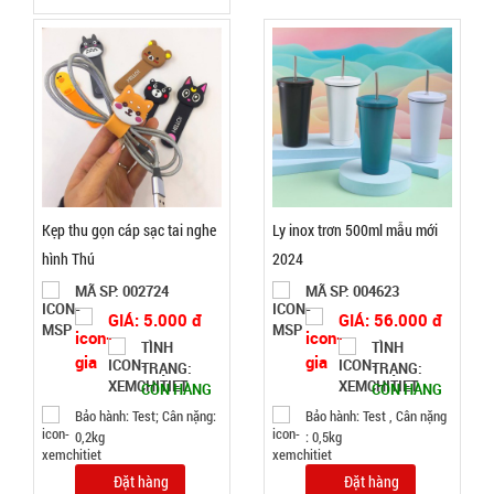
0,5kg
Đặt
hàng
Ấm siêu tốc
Kẹp thu gọn cáp sạc tai nghe
Ly inox trơn 500ml mẫu mới
inox 1,8 Lít
hình Thú
2024
( T24, full
MÃ
MÃ SP: 002724
MÃ SP: 004623
SP:
vat )
GIÁ: 5.000 đ
GIÁ: 56.000 đ
SP004162
TÌNH
TÌNH
GIÁ:
TRẠNG:
TRẠNG:
CÒN HÀNG
CÒN HÀNG
Bảo hành: Test; Cân nặng:
Bảo hành: Test , Cân nặng
65.000 đ
0,2kg
: 0,5kg
TÌNH
Đặt hàng
Đặt hàng