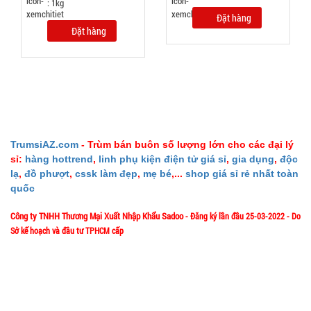
Cân nặng :
: 1kg
0.3kg
Đặt hàng
Đặt hàng
Đặt
hàng
Dây cáp
TrumsiAZ.com
- Trùm bán buôn số lượng lớn cho các đại lý
sạc 100w
sỉ:
hàng hottrend
,
linh phụ kiện điện tử giá sỉ
,
gia dụng
,
độc
lạ
,
đồ phượt
,
cssk làm đẹp
,
mẹ bé
,...
shop giá sỉ rẻ nhất toàn
báo vol
MÃ
quốc
SP:
điện mã
218 3 đầu (
004737
Công ty TNHH Thương Mại Xuất Nhập Khẩu Sadoo
- Đăng ký lần đầu 25-03-2022 - Do
T500 )
Sở kế hoạch và đầu tư TPHCM cấp
GIÁ:
1/57/4 Đặng Thùy Trâm - P. Bình Lợi Trung - HCM
Địa chỉ:
14.900 đ
Hotline: 0906.335538 – 0967.335538- 0911.335538
TÌNH
Email: trumsiaz@gmail.com