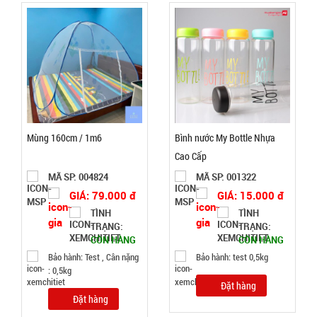
Khay làm
đá 33 ô
tròn có nắp
MÃ
SP:
đậy
003858
Mùng 160cm / 1m6
Bình nước My Bottle Nhựa
GIÁ:
Cao Cấp
MÃ SP: 004824
MÃ SP: 001322
5.900 đ
GIÁ: 79.000 đ
GIÁ: 15.000 đ
TÌNH
TÌNH
TÌNH
TRẠNG:
TRẠNG:
CÒN HÀNG
CÒN HÀNG
TRẠNG:
Bảo hành: Test , Cân nặng
Bảo hành: test 0,5kg
CÒN HÀNG
: 0,5kg
Bảo
Đặt hàng
hành:
Đặt hàng
Test,
Cân nặng: