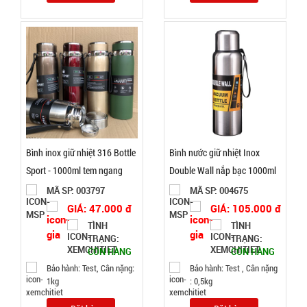
TRẠNG:
CÒN HÀNG
Bảo
hành:
KO
BH; Cân
nặng: 1kg
Đặt
hàng
Bình inox giữ nhiệt 316 Bottle
Bình nước giữ nhiệt Inox
Sport - 1000ml tem ngang
Double Wall nắp bạc 1000ml
MÃ SP: 003797
MÃ SP: 004675
GIÁ: 47.000 đ
GIÁ: 105.000 đ
Chai xịt khử
TÌNH
TÌNH
mùi hôi
TRẠNG:
TRẠNG:
CÒN HÀNG
CÒN HÀNG
giày Nhật
MÃ
Bảo hành: Test, Cân nặng:
Bảo hành: Test , Cân nặng
SP:
Bản công
1kg
: 0,5kg
nghệ Ag+
003834
260ML