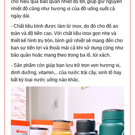
cho hiệu quả bảo quản nhiệt độ tốt, giúp giữ nguyên
nhiệt độ cũng như hương vị của đồ uống suốt cả
ngày dài.
- Chất liệu bình được làm từ inox, do đó cho độ an
Chai tẩy
toàn và độ bền cao. Với chất liệu inox gọn nhẹ và
trắng giày
thiết kế hình trụ tròn, bình giữ nhiệt sẽ mang đến cho
Flac CÓ
MÃ
bạn sự tiện lợi và thoải mái cả khi sử dụng cũng như
SP:
BÀN CHẢI
bảo quản hoặc mang theo trong ba lô, túi xách.
000385
- Sản phẩm còn giúp bạn lưu trữ trọn vẹn hương vị,
GIÁ:
dinh dưỡng, vitamin,.. của nước trái cây, sinh tố hay
bất kỳ loại nước uống nào khác.
5.500 đ
TÌNH
TRẠNG:
CÒN HÀNG
Bảo
hành: