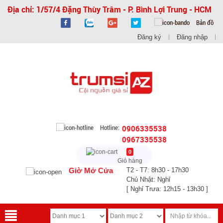
Địa chỉ: 1/57/4 Đặng Thùy Trâm - P. Bình Lợi Trung - HCM
Bản đồ
Đăng ký
Đăng nhập
Hotline:
0906335538
0967335538
0
Giỏ hàng
Giờ Mở Cửa
T2 - T7: 8h30 - 17h30
Chủ Nhật: Nghỉ
[ Nghỉ Trưa: 12h15 - 13h30 ]