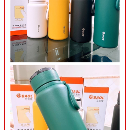
Test
Đặt
hàng
Tripod 3
chân ngắn
mini nhiều
MÃ
SP:
màu
001168
GIÁ:
3.000 đ
TÌNH