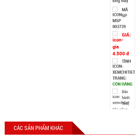
MÃ
SP:
tặng đầu
thay
003739
GIÁ:
4.500 đ
TÌNH
TRẠNG:
CÒN HÀNG
Bảo
hành:
Test,
Cân nặng:
0,3kg
Đặt
hàng
CÁC SẢN PHẨM KHÁC