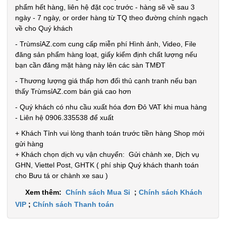
phẩm hết hàng, liên hệ đặt cọc trước - hàng sẽ về sau 3
ngày - 7 ngày, or order hàng từ TQ theo đường chính ngạch
về cho Quý khách
- TrùmsỉAZ.com cung cấp miễn phí Hình ảnh, Video, File
đăng sản phẩm hàng loạt, giấy kiểm định chất lượng nếu
bạn cần đăng mặt hàng này lên các sàn TMĐT
- Thương lượng giá thấp hơn đối thủ cạnh tranh nếu bạn
thấy TrùmsỉAZ.com bán giá cao hơn
- Quý khách có nhu cầu xuất hóa đơn Đỏ VAT khi mua hàng
- Liên hệ 0906.335538 để xuất
+ Khách Tỉnh vui lòng thanh toán trước tiền hàng Shop mới
gửi hàng
+ Khách chọn dịch vụ vận chuyển: Gửi chành xe, Dịch vụ
GHN, Viettel Post, GHTK ( phí ship Quý khách thanh toán
cho Bưu tá or chành xe sau )
Xem thêm:
Chính sách Mua Sỉ
;
Chính sách Khách
VIP
;
Chính sách Thanh toán