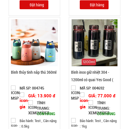
Đặt hàng
Đặt hàng
Trầm
Hương 108
MÃ
SP:
hạt full hộp
003378
GIÁ:
29.000 đ
TÌNH
Bình thủy tinh nắp thú 360ml
Bình inox giữ nhiệt 304 -
TRẠNG:
1200ml có quai Yes Good (
CÒN HÀNG
Vacuum Kettle )
MÃ SP: 004745
MÃ SP: 004692
Bảo
hành:
GIÁ: 13.900 đ
GIÁ: 77.000 đ
Test
TÌNH
TÌNH
TRẠNG:
TRẠNG:
Đặt
CÒN HÀNG
CÒN HÀNG
hàng
Bảo hành: Test , Cân nặng
Bảo hành: Test , Cân nặng
: 0.5kg
: 1kg