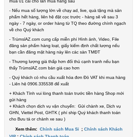
mua 01 cái cho lần mua hàng sau
Bảo
- Nếu mua số lượng lớn về chạy ad, live, quà tặng mà sản
hành:
Test ,
phẩm hết hàng, liên hệ đặt cọc trước - hàng sẽ về sau 3
Cân nặng :
ngày - 7 ngày, or order hàng từ TQ theo đường chính ngạch
0.5kg
về cho Quý khách
- TrùmsỉAZ.com cung cấp miễn phí Hình ảnh, Video, File
Đặt
đăng sản phẩm hàng loạt, giấy kiểm định chất lượng nếu
hàng
bạn cần đăng mặt hàng này lên các sàn TMĐT
- Thương lượng giá thấp hơn đối thủ cạnh tranh nếu bạn
thấy TrùmsỉAZ.com bán giá cao hơn
- Quý khách có nhu cầu xuất hóa đơn Đỏ VAT khi mua hàng
Máy xông
- Liên hệ 0906.335538 để xuất
tinh dầu
+ Khách Tỉnh vui lòng thanh toán trước tiền hàng Shop mới
Humi loại
MÃ
gửi hàng
SP:
+ Khách chọn dịch vụ vận chuyển: Gửi chành xe, Dịch vụ
vỏ Trắng
GHN, Viettel Post, GHTK ( phí ship Quý khách thanh toán
Chữ T xịn
003690
cho Bưu tá or chành xe sau )
GIÁ:
Xem thêm:
Chính sách Mua Sỉ
;
Chính sách Khách
VIP
;
Chính sách Thanh toán