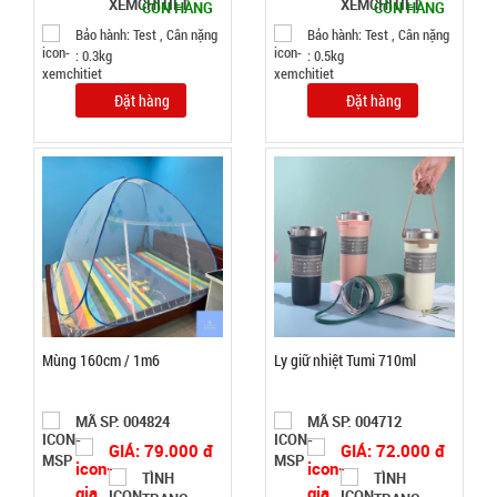
Vân Gỗ
CÒN HÀNG
CÒN HÀNG
003185
Aroma -
Bảo hành: Test , Cân nặng
Bảo hành: Test , Cân nặng
GIÁ:
: 0.3kg
: 0.5kg
CAO
Đặt hàng
Đặt hàng
52.000 đ
TÌNH
TRẠNG:
CÒN HÀNG
Bảo
hành:
Test
Đặt
hàng
Mùng 160cm / 1m6
Ly giữ nhiệt Tumi 710ml
MÃ SP: 004824
MÃ SP: 004712
GIÁ: 79.000 đ
GIÁ: 72.000 đ
Băng keo
TÌNH
TÌNH