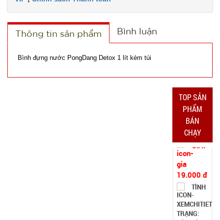
19.000 đ
TÌNH
Bình luận
Thông tin sản phẩm
TRẠNG:
CÒN HÀNG
Bình đựng nước PongDang Detox 1 lít kèm túi
Bảo
hành:
Test,
TOP SẢN
Cân nặng:
0,5kg
PHẨM
BÁN
Đặt
CHẠY
hàng
Băng keo
Chống
Thấm siêu