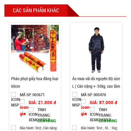
Giá đỡ điện
CÁC SẢN PHẨM KHÁC
thoại
Folding F8
MÃ
SP:
VUÔNG (
T200, full
003066
vat )
GIÁ:
12.000 đ
TÌNH
Pháo phụt giấy hoa đăng loại
Áo mưa vải dù nguyên Bộ size
60cm
L ( Cân nặng +- 55kg, cao tầm
TRẠNG:
1m55 )
MÃ SP: 003671
MÃ SP: 005470
CÒN HÀNG
Bảo
GIÁ: 21.000 đ
GIÁ: 87.000 đ
hành:
TÌNH
TÌNH
Test
TRẠNG:
TRẠNG:
CÒN HÀNG
CÒN HÀNG
Đặt
Bảo hành: Test, Cân nặng:
Bảo hành: Test , KL : 1kg;
hàng