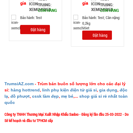
TRẠNG:
TRẠNG:
CÒN HÀNG
CÒN HÀNG
Bảo hành: Test
Bảo hành: Test; Cân nặng:
0,2kg
Đặt hàng
Bóng đèn
Đặt hàng
tích điện có
Solar mặt
MÃ
SP:
trời 4 cánh
Mã 2029
003213
GIÁ:
TrumsiAZ.com
- Trùm bán buôn số lượng lớn cho các đại lý
47.000 đ
sỉ:
hàng hottrend
,
linh phụ kiện điện tử giá sỉ
,
gia dụng
,
độc
lạ
,
đồ phượt
,
cssk làm đẹp
,
mẹ bé
,...
shop giá sỉ rẻ nhất toàn
TÌNH
quốc
TRẠNG:
Công ty TNHH Thương Mại Xuất Nhập Khẩu Sadoo
- Đăng ký lần đầu 25-03-2022 - Do
CÒN HÀNG
Sở kế hoạch và đầu tư TPHCM cấp
Bảo
hành:
1/57/4 Đặng Thùy Trâm - P. Bình Lợi Trung - HCM