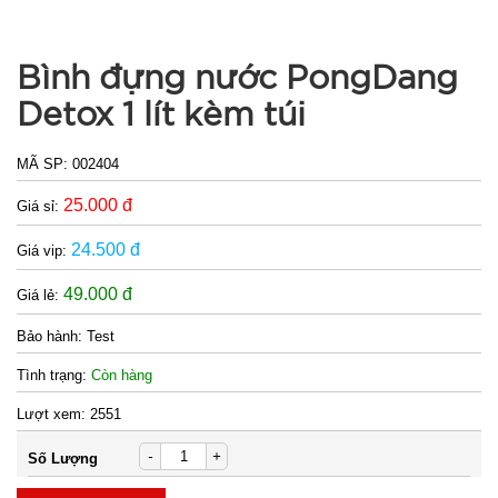
Ổ điện 3
cổng usb 6
Bình đựng nước PongDang
lỗ cắm -
MÃ
Detox 1 lít kèm túi
SP:
Xanh Lá (
T120 )
002019
MÃ SP:
002404
GIÁ:
25.000 đ
Giá sỉ:
31.000 đ
24.500 đ
Giá vip:
TÌNH
49.000 đ
Giá lẻ:
TRẠNG:
Bảo hành:
Test
CÒN HÀNG
Tình trạng:
Còn hàng
Bảo
hành:
Lượt xem:
2551
7N ,
Cân nặng :
-
+
Số Lượng
0.3kg