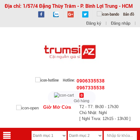
Địa chỉ: 1/57/4 Đặng Thùy Trâm - P. Bình Lợi Trung - HCM
Bản đồ
Đăng ký
Đăng nhập
Hotline:
0906335538
0967335538
0
Giỏ hàng
Giờ Mở Cửa
T2 - T7: 8h30 - 17h30
Chủ Nhật: Nghỉ
[ Nghỉ Trưa: 12h15 - 13h30 ]