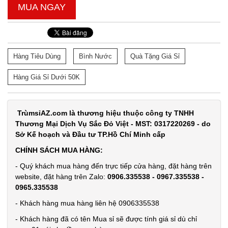
Đặt
MUA NGAY
hàng
Hàng Tiêu Dùng
Bình Nước
Quà Tặng Giá Sỉ
Bộ dao 5
Hàng Giá Sỉ Dưới 50K
món lưỡi
đen Buck
MÃ
SP:
TrùmsỉAZ.com là thương hiệu thuộc công ty TNHH
Mã T65S
Thương Mại Dịch Vụ Sắc Đỏ Việt - MST: 0317220269 - do
002796
Sở Kế hoạch và Đầu tư TP.Hồ Chí Minh cấp
GIÁ:
CHÍNH SÁCH MUA HÀNG:
- Quý khách mua hàng đến trực tiếp cửa hàng, đặt hàng trên
32.000 đ
website, đặt hàng trên Zalo:
0906.335538 - 0967.335538 -
TÌNH
0965.335538
- Khách hàng mua hàng liên hệ 0906335538
TRẠNG:
- Khách hàng đã có tên Mua sỉ sẽ được tính giá sỉ dù chỉ
CÒN HÀNG