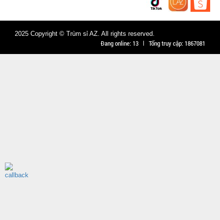
Móc khóa
rung rung
2025 Copyright © Trùm sỉ AZ. All rights reserved.
mini
Đang online:
13
Tổng truy cập:
1867081
MÃ
SP:
001340
GIÁ:
29.000 đ
TÌNH
TRẠNG:
CÒN HÀNG
Bảo
hành:
Test
Đặt