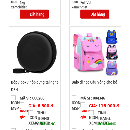
1kg
Full Vat
Đặt hàng
Đặt hàng
Chiếu tấm
bạc Ngủ du
lịch văn
MÃ
SP:
phòng (
T50, full vat
002369
)
GIÁ:
Bóp / box / hộp đựng tai nghe
Balo đi học Cầu Vồng cho bé
ĐEN
25.000 đ
TÌNH
MÃ SP: 000266
MÃ SP: 004346
GIÁ: 6.500 đ
GIÁ: 115.000 đ
TÌNH
TÌNH
TRẠNG:
TRẠNG:
TRẠNG:
CÒN HÀNG
CÒN HÀNG
CÒN HÀNG
Bảo