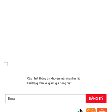
Phụ Kiện Trên Ô Tô Giá Sỉ
Giá Đỡ - Kẹp Điện Thoại Giá Sỉ
002964
Phụ Kiện Đồ Dùng Nhà Tắm
Phụ Kiện Đồ Dùng Nhà Bếp
GIÁ:
Loa Kéo Karaoke
Nón Bảo Hiểm Giá Sỉ
Hàng Giá Sỉ Dưới 50K
Móc Khóa Giá Sỉ
Găng tay
Phụ Kiện Game
Quà Tặng Giá Sỉ
62.000 đ
Máy Massage - Máy Tập Thể Dục Giá Sỉ
Quạt Mát
TÌNH
Đồ Chuyên Phượt Giá Sỉ
Pin Sạc Dự Phòng Giá Sỉ
Đồng Hồ Giá Buôn
Đồ Sửa Chữa Giá Sỉ
Mua Áo Mua Số Lượng
TRẠNG:
Đèn Pin Giá Sỉ
Mắt Kính
CÒN HÀNG
Bảo
hành:
1T,
Cân nặng:
1kg
Cập nhật thông tin khuyến mãi nhanh nhất
Hưởng quyền lợi gỉam gía riêng biệt
Đặt
hàng