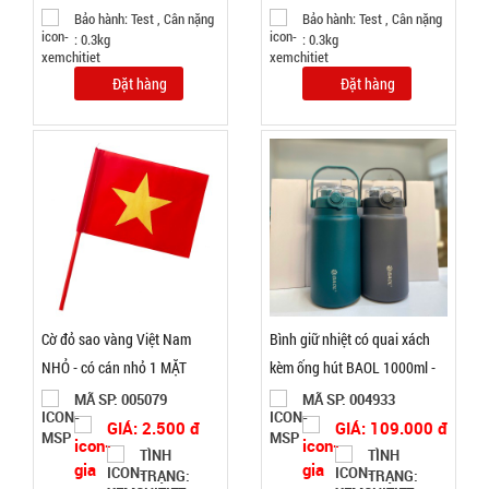
Bảo hành: Test , Cân nặng
Bảo hành: Test , Cân nặng
: 0.3kg
: 0.3kg
TRẠNG:
CÒN HÀNG
Đặt hàng
Đặt hàng
Bảo
hành:
1T ,
Cân nặng :
2kg
Đặt
hàng
Cờ đỏ sao vàng Việt Nam
Bình giữ nhiệt có quai xách
NHỎ - có cán nhỏ 1 MẶT
kèm ống hút BAOL 1000ml -
Máy phun
mã WX27 ( T30 )
MÃ SP: 005079
MÃ SP: 004933
sương xông
GIÁ: 2.500 đ
GIÁ: 109.000 đ
tinh dầu
MÃ
TÌNH
TÌNH
SP:
tạo độ ẩm
TRẠNG:
TRẠNG: