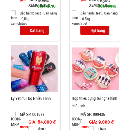
TRẠNG:
TRẠNG:
chống
CÒN HÀNG
CÒN HÀNG
thấm siêu
MÃ
Bảo hành: Test , Cân nặng
Bảo hành: Test , Cân nặng
SP:
dính X2000
: 0,5kg
: 0.5kg
- BẢN 5CM
004739
Đặt hàng
Đặt hàng
màu vàng
GIÁ:
Nhật Bản (
T36 )
20.000 đ
TÌNH
TRẠNG:
CÒN HÀNG
Bảo
hành:
Ly Yeti full bộ Nhiều Hình
Hộp thiếc đựng tai nghe hình
Test ,
Cân nặng :
chú Lính
0.3kg
MÃ SP: 001577
MÃ SP: 000435
Đặt
GIÁ: 54.000 đ
GIÁ: 9.000 đ
hàng
TÌNH
TÌNH