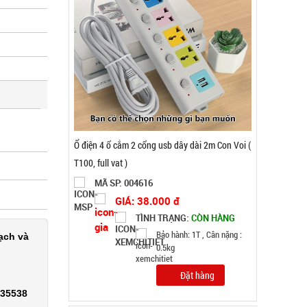
Đặt hàng
ạch và
Chuông báo động chống trộm cửa
MÃ SP: 000389
335538
GIÁ: 11.500 đ