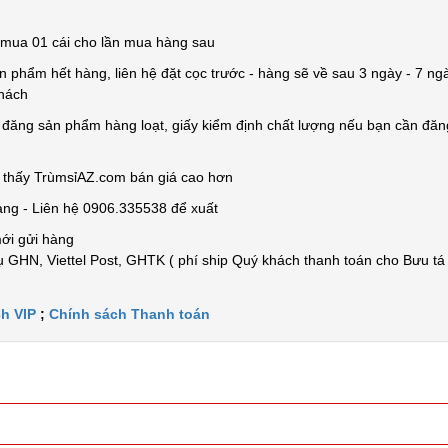
ỉ mua 01 cái cho lần mua hàng sau
n phẩm hết hàng, liên hệ đặt cọc trước - hàng sẽ về sau 3 ngày - 7 ngà
khách
e đăng sản phẩm hàng loạt, giấy kiểm định chất lượng nếu bạn cần đă
n thấy TrùmsỉAZ.com bán giá cao hơn
àng - Liên hệ 0906.335538 để xuất
mới gửi hàng
 GHN, Viettel Post, GHTK ( phí ship Quý khách thanh toán cho Bưu tá
h VIP
;
Chính sách Thanh toán