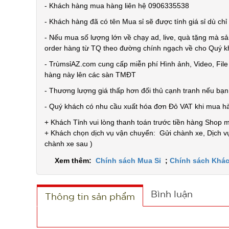
- Khách hàng mua hàng liên hệ 0906335538
- Khách hàng đã có tên Mua sỉ sẽ được tính giá sỉ dù ch
- Nếu mua số lượng lớn về chạy ad, live, quà tặng mà sả
order hàng từ TQ theo đường chính ngạch về cho Quý 
- TrùmsỉAZ.com cung cấp miễn phí Hình ảnh, Video, Fil
hàng này lên các sàn TMĐT
- Thương lượng giá thấp hơn đối thủ cạnh tranh nếu bạ
- Quý khách có nhu cầu xuất hóa đơn Đỏ VAT khi mua h
+ Khách Tỉnh vui lòng thanh toán trước tiền hàng Shop 
+ Khách chọn dịch vụ vận chuyển: Gửi chành xe, Dịch vụ
chành xe sau )
Xem thêm:
Chính sách Mua Sỉ
;
Chính sách Khác
Bình luận
Thông tin sản phẩm