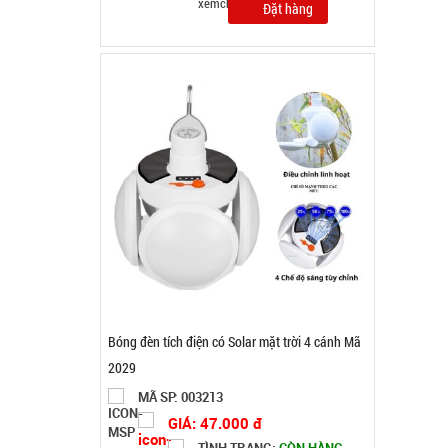
MÃ SP: 003213
GIÁ: 47.000 đ
TÌNH TRẠNG:
CÒN HÀNG
Bảo hành: Test
Đặt hàng