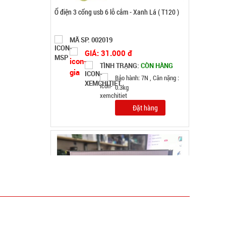
Súng massage Gun 30w - Nút Bấm lõi đồng có
logo Mã 802
MÃ SP: SP004037
GIÁ: 92.000 đ
TÌNH TRẠNG:
CÒN HÀNG
Bảo hành: Test, Cân nặng:
0,3kg
Đặt hàng