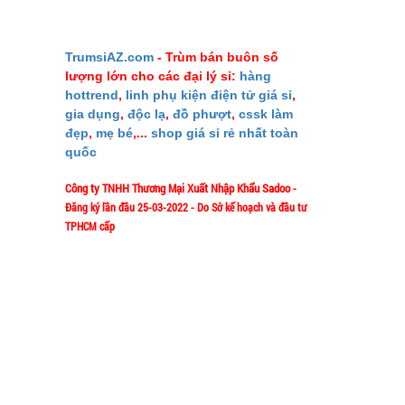
GIỚI THIỆU
TrumsiAZ.com
- Trùm bán buôn số
lượng lớn cho các đại lý sỉ:
hàng
Giới thiệu
hottrend
,
linh phụ kiện điện tử giá sỉ
,
Ý nghĩa S
gia dụng
,
độc lạ
,
đồ phượt
,
cssk làm
đẹp
,
mẹ bé
,...
shop giá sỉ rẻ nhất toàn
Liên hệ M
quốc
Mua bao nh
Công ty TNHH Thương Mại Xuất Nhập Khẩu Sadoo
-
Phản ảnh 
Đăng ký lần đầu 25-03-2022 - Do Sở kế hoạch và đầu tư
Vào đâu để
TPHCM cấp
Tuyển dụn
1/57/4 Đặng Thùy Trâm - P. Bình Lợi
Địa chỉ:
TeamWork 
Trung - HCM
Chính sác
Hotline: 0906.335538 – 0967.335538-
0911.335538
Email: trumsiaz@gmail.com
Thời gian làm việc: T2 - T7: 8h00 - 17h30;