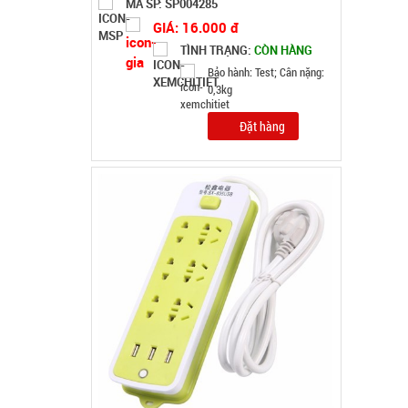
Ổ điện 3 cổng usb 6 lỗ cắm - Xanh Lá ( T120 )
MÃ SP: 002019
GIÁ: 31.000 đ
TÌNH TRẠNG:
CÒN HÀNG
Bảo hành: 7N , Cân nặng :
0.3kg
Đặt hàng