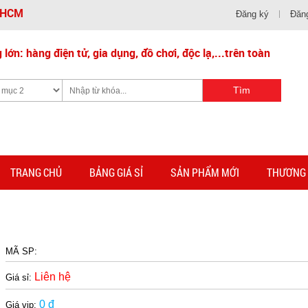
- HCM
Đăng ký
Đăn
lớn: hàng điện tử, gia dụng, đồ chơi, độc lạ,...trên toàn
TRANG CHỦ
BẢNG GIÁ SỈ
SẢN PHẨM MỚI
THƯƠNG 
MÃ SP:
Liên hệ
Giá sỉ:
0 đ
Giá vip: