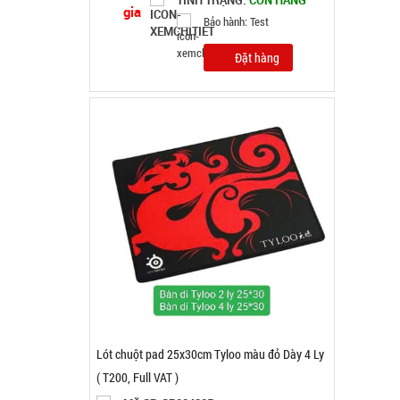
Lót chuột pad 25x30cm Tyloo màu đỏ Dày 4 Ly
( T200, Full VAT )
MÃ SP: SP004285
GIÁ: 16.000 đ
TÌNH TRẠNG:
CÒN HÀNG
Bảo hành: Test; Cân nặng:
0,3kg
Đặt hàng