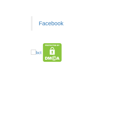
Facebook
z.com
Ấm siêu tốc inox 1,8 Lít ( T24, full vat )
MÃ SP: SP004162
giasiAZ
GIÁ: 65.000 đ
TÌNH TRẠNG:
CÒN HÀNG
Bảo hành: KO BH; Cân nặng:
1kg
Đặt hàng