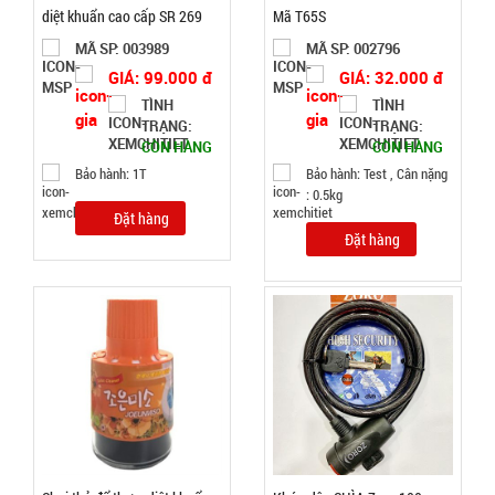
hàng
diệt khuẩn cao cấp SR 269
Mã T65S
MÃ SP: 003989
MÃ SP: 002796
GIÁ: 99.000 đ
GIÁ: 32.000 đ
TÌNH
TÌNH
TRẠNG:
TRẠNG:
Bình thủy
CÒN HÀNG
CÒN HÀNG
tinh nắp
Bảo hành: 1T
Bảo hành: Test , Cân nặng
: 0.5kg
Inox có
MÃ
Đặt hàng
SP:
quai 500ml
Đặt hàng
002108
GIÁ:
5.900 đ
TÌNH
TRẠNG:
CÒN HÀNG
Bảo