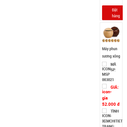
Máy phun
sương xông
tinh dầu
MÃ
SP:
tạo độ ẩm
Vân Gỗ
003021
Aroma
GIÁ:
52.000 đ
TÌNH
TRẠNG:
CÒN HÀNG
Bảo
hành:
Test,
Cân nặng:
0,5kg