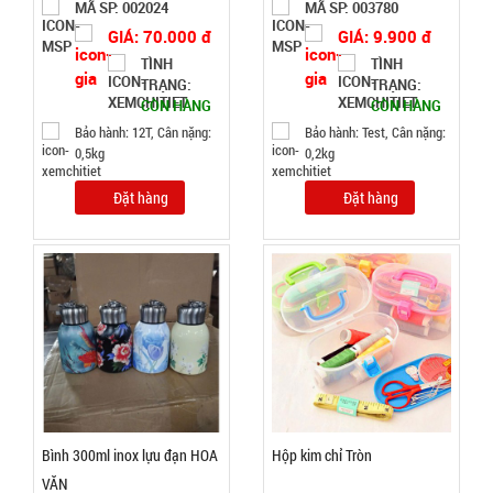
MÃ SP: 002024
MÃ SP: 003780
CÒN HÀNG
Bảo
GIÁ: 70.000 đ
GIÁ: 9.900 đ
hành:
TÌNH
TÌNH
Test,
TRẠNG:
TRẠNG:
Cân nặng:
CÒN HÀNG
CÒN HÀNG
0,5kg
Bảo hành: 12T, Cân nặng:
Bảo hành: Test, Cân nặng:
0,5kg
0,2kg
Đặt
hàng
Đặt hàng
Đặt hàng
Móc khóa
tình nhân
love
MÃ
SP:
000928
Bình 300ml inox lựu đạn HOA
Hộp kim chỉ Tròn
GIÁ:
VĂN