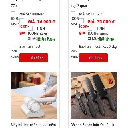
77cm
loại 2 quai
Bóng đèn
MÃ SP: 000402
MÃ SP: 005259
tích điện có
GIÁ: 14.000 đ
GIÁ: 75.000 đ
Solar mặt
TÌNH
TÌNH
MÃ
TRẠNG:
TRẠNG:
SP:
trời 4 cánh
CÒN HÀNG
CÒN HÀNG
Mã 2029
003213
Bảo hành: Test
Bảo hành: Test , KL : 0.5kg
GIÁ:
Đặt hàng
Đặt hàng
47.000 đ
TÌNH
TRẠNG:
CÒN HÀNG
Bảo
hành:
Test
Máy hút bụi chăn ga gối nệm
Bộ dao 5 món lưỡi đen Buck
Đặt