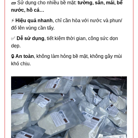
CÒN HÀNG
🧱 Sử dụng cho nhiều bề mặt:
tường, sân, mái, bể
Bảo
nước, hồ cá…
hành:
Test ,
⚡
Hiệu quả nhanh
, chỉ cần hòa với nước và phun/
Cân nặng :
đổ lên vùng cần tẩy.
0.3kg
✅
Dễ sử dụng
, tiết kiệm thời gian, công sức dọn
Đặt
dẹp.
hàng
🔒
An toàn
, không làm hỏng bề mặt, không gây mùi
khó chịu.
Băng keo
chống
thấm siêu
MÃ
SP:
dính X2000
- BẢN 5CM
004739
màu vàng
GIÁ:
Nhật Bản (