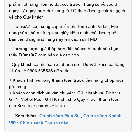
phẩm hết hàng, liên hệ đặt cọc trước - hàng sẽ về sau 3
ngày - 7 ngày, or order hàng từ TQ theo đường chính ngạch
về cho Quý khách
- TrùmsỉAZ.com cung cấp miễn phí Hình ảnh, Video, File
đăng sản phẩm hàng loạt, giấy kiểm định chất lượng nếu
bạn cần đăng mặt hàng này lên các sàn TMĐT
- Thương lượng giá thấp hơn đối thủ cạnh tranh nếu bạn
thấy TrùmsỉAZ.com bán giá cao hơn
- Quý khách có nhu cầu xuất hóa đơn Đỏ VAT khi mua hàng
- Liên hệ 0906.335538 để xuất
+ Khách Tỉnh vui lòng thanh toán trước tiền hàng Shop mới
gửi hàng
+ Khách chọn dịch vụ vận chuyển: Gửi chành xe, Dịch vụ
GHN, Viettel Post, GHTK ( phí ship Quý khách thanh toán
cho Bưu tá or chành xe sau )
Xem thêm:
Chính sách Mua Sỉ
;
Chính sách Khách
VIP
;
Chính sách Thanh toán