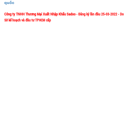
quốc
TRẠNG:
Công ty TNHH Thương Mại Xuất Nhập Khẩu Sadoo
- Đăng ký lần đầu 25-03-2022 - Do
CÒN HÀNG
Sở kế hoạch và đầu tư TPHCM cấp
Bảo
hành:
1/57/4 Đặng Thùy Trâm - P. Bình Lợi Trung - HCM
Địa chỉ:
Test
Hotline: 0906.335538 – 0967.335538- 0911.335538
Đặt
Email: trumsiaz@gmail.com
hàng
Thời gian làm việc: T2 - T7: 8h00 - 17h30;
[ Nghỉ Trưa: 12h15 - 13h30 ] - C
N: Nghỉ
Khay làm
đá 33 ô
tròn có nắp
GIỚI THIỆU VỀ CÔNG TY
MÃ
SP:
đậy
Giới thiệu về MuabangiasiAZ
003858
Ý nghĩa Slogan MuabangiasiAZ
GIÁ: