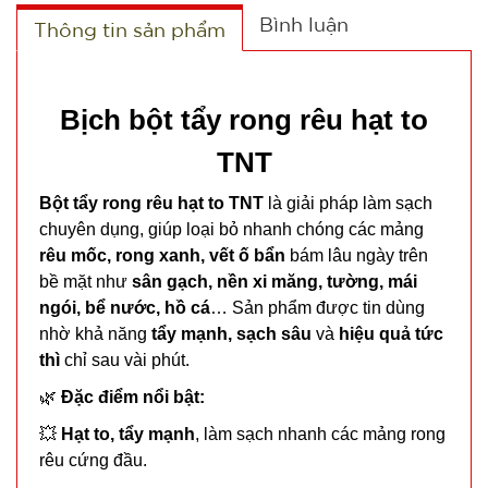
Bình luận
Thông tin sản phẩm
Bịch bột tẩy rong rêu hạt to
TNT
Quạt cầm
tay tốc độ
Bột tẩy rong rêu hạt to TNT
là giải pháp làm sạch
cao Quạt
chuyên dụng, giúp loại bỏ nhanh chóng các mảng
MÃ
SP:
Turbo Quạt
rêu mốc, rong xanh, vết ố bẩn
bám lâu ngày trên
bề mặt như
sân gạch, nền xi măng, tường, mái
Mini N68 (
004995
ngói, bể nước, hồ cá
… Sản phẩm được tin dùng
T100 )
GIÁ:
nhờ khả năng
tẩy mạnh, sạch sâu
và
hiệu quả tức
thì
chỉ sau vài phút.
52.000 đ
🌿
Đặc điểm nổi bật:
TÌNH
💥
Hạt to, tẩy mạnh
, làm sạch nhanh các mảng rong
rêu cứng đầu.
TRẠNG: