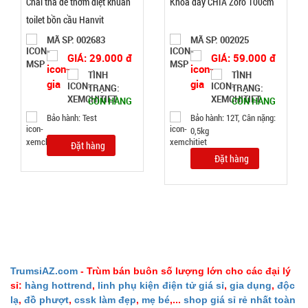
Chai thả để thơm diệt khuẩn
Khóa dây CHÌA Zoro 100cm
hành:
toilet bồn cầu Hanvit
Test
MÃ SP: 002683
MÃ SP: 002025
Đặt
GIÁ: 29.000 đ
GIÁ: 59.000 đ
hàng
TÌNH
TÌNH
TRẠNG:
TRẠNG:
CÒN HÀNG
CÒN HÀNG
Bảo hành: Test
Bảo hành: 12T, Cân nặng:
0,5kg
Đặt hàng
Máy
Đặt hàng
massage
mặt ion
MÃ
SP:
WFC
000867
GIÁ:
TrumsiAZ.com
- Trùm bán buôn số lượng lớn cho các đại lý
14.900 đ
sỉ:
hàng hottrend
,
linh phụ kiện điện tử giá sỉ
,
gia dụng
,
độc
TÌNH
lạ
,
đồ phượt
,
cssk làm đẹp
,
mẹ bé
,...
shop giá sỉ rẻ nhất toàn