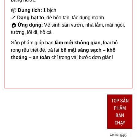
chống trộm
MÃ
SP:
cửa
📦
Dung tích:
1 bịch
📌
Dạng hạt to
, dễ hòa tan, tác dụng mạnh
000389
🏠
Ứng dụng:
Vệ sinh sân vườn, nhà tắm, mái ngói,
GIÁ:
tường, lối đi, hồ cá
Sản phẩm giúp bạn
làm mới không gian
, loại bỏ
11.500 đ
rong rêu triệt để, trả lại
bề mặt sáng sạch – khô
TÌNH
thoáng – an toàn
chỉ trong vài bước đơn giản!
TRẠNG:
CÒN HÀNG
Bảo
hành:
Test
TOP SẢN
Đặt
PHẨM
hàng
BÁN
CHẠY