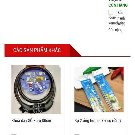
Đặt
hàng
Máy xông
CÁC SẢN PHẨM KHÁC
tinh dầu
Humi loại
MÃ
SP:
vỏ Trắng
Chữ T xịn
003690
GIÁ:
19.000 đ
TÌNH
Khóa dây SỐ Zoro 80cm
Bộ 2 ống hút inox + cọ rửa ly
TRẠNG: