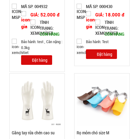
MÃ SP: 004932
MÃ SP: 000430
9.900 đ
GIÁ: 52.000 đ
GIÁ: 18.000 đ
TÌNH
TÌNH
TÌNH
TRẠNG:
TRẠNG:
CÒN HÀNG
CÒN HÀNG
TRẠNG:
CÒN HÀNG
Bảo hành: test , Cân nặng :
Bảo hành: Test
0.3kg
Bảo
hành:
Đặt hàng
Test
Đặt hàng
Đặt
hàng
Ly thủy tinh
hổ phách
Gorgous
MÃ
Găng tay rửa chén cao su
Rọ mỏm chó size M
SP:
420ml