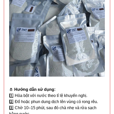
T36 )
20.000 đ
TÌNH
TRẠNG:
CÒN HÀNG
Bảo
hành:
Test ,
Cân nặng :
0.3kg
Đặt
hàng
🧂
Hướng dẫn sử dụng:
1️⃣ Hòa bột với nước theo tỉ lệ khuyến nghị.
2️⃣ Đổ hoặc phun dung dịch lên vùng có rong rêu.
Chuông
3️⃣ Chờ 10–15 phút, sau đó chà nhẹ và rửa sạch
báo động
bằng nước.