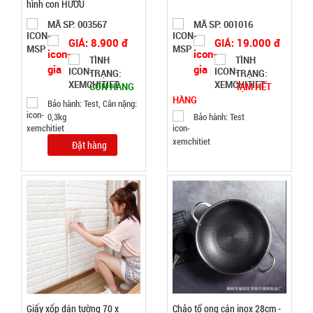
hình con HƯƠU
003967
MÃ SP: 003567
MÃ SP: 001016
GIÁ:
GIÁ: 8.900 đ
GIÁ: 19.000 đ
TÌNH
TÌNH
TRẠNG:
TRẠNG:
11.900 đ
CÒN HÀNG
TẠM HẾT
TÌNH
HÀNG
Bảo hành: Test, Cân nặng:
0,3kg
Bảo hành: Test
TRẠNG:
Đặt hàng
CÒN HÀNG
Bảo
hành:
Test,
Cân nặng:
0,2kg
Đặt
hàng
Giấy xốp dán tường 70 x
Chảo tổ ong cán inox 28cm -