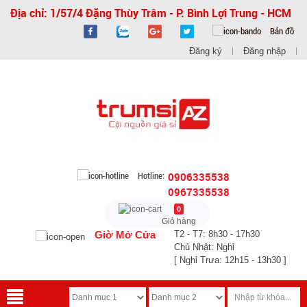
Địa chỉ: 1/57/4 Đặng Thùy Trâm - P. Bình Lợi Trung - HCM
Bản đồ
Đăng ký
Đăng nhập
Hotline:
0906335538
0967335538
0
Giỏ hàng
Giờ Mở Cửa
T2 - T7: 8h30 - 17h30
Chủ Nhật: Nghỉ
[ Nghỉ Trưa: 12h15 - 13h30 ]