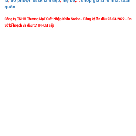
lạ
,
đồ phượt
,
cssk làm đẹp
,
mẹ bé
,...
shop giá sỉ rẻ nhất toàn
GIÁ:
quốc
Công ty TNHH Thương Mại Xuất Nhập Khẩu Sadoo
- Đăng ký lần đầu 25-03-2022 - Do
6.500 đ
Sở kế hoạch và đầu tư TPHCM cấp
TÌNH
1/57/4 Đặng Thùy Trâm - P. Bình Lợi Trung - HCM
Địa chỉ:
TRẠNG:
CÒN HÀNG
Hotline: 0906.335538 – 0967.335538- 0911.335538
Bảo
Email: trumsiaz@gmail.com
hành:
Thời gian làm việc: T2 - T7: 8h00 - 17h30;
Test
[ Nghỉ Trưa: 12h15 - 13h30 ] - C
N: Nghỉ
Đặt
hàng
GIỚI THIỆU VỀ CÔNG TY
Giới thiệu về MuabangiasiAZ
Ấm siêu tốc
Ý nghĩa Slogan MuabangiasiAZ
inox 1,8 Lít