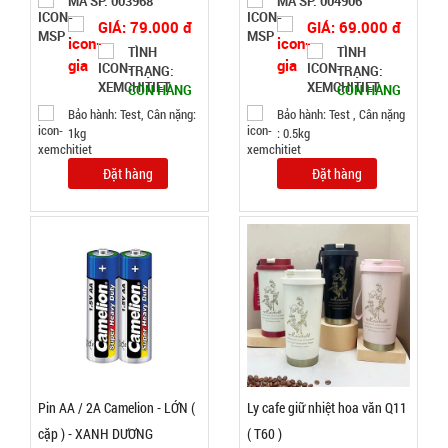
MÃ SP: 003968
MÃ SP: 004906
GIÁ: 79.000 đ
GIÁ: 69.000 đ
TÌNH
TÌNH
26.500 đ
TRẠNG:
TRẠNG:
TÌNH
CÒN HÀNG
CÒN HÀNG
Bảo hành: Test, Cân nặng:
Bảo hành: Test , Cân nặng
1kg
: 0.5kg
TRẠNG:
CÒN HÀNG
Đặt hàng
Đặt hàng
Bảo
hành:
Test
Đặt
hàng
Lót chuột
Pin AA / 2A Camelion - LỚN (
Ly cafe giữ nhiệt hoa văn Q11
pad
cặp ) - XANH DƯƠNG
( T60 )
25x30cm