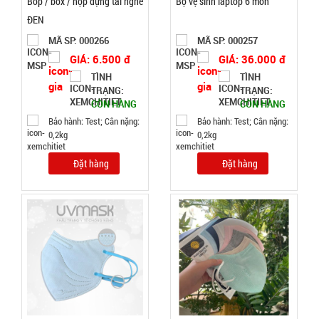
Bóp / box / hộp đựng tai nghe
Bộ vệ sinh laptop 6 món
Bảo
ĐEN
hành:
MÃ SP: 000266
MÃ SP: 000257
Test
GIÁ: 6.500 đ
GIÁ: 36.000 đ
Đặt
TÌNH
TÌNH
hàng
TRẠNG:
TRẠNG:
CÒN HÀNG
CÒN HÀNG
Bảo hành: Test; Cân nặng:
Bảo hành: Test; Cân nặng:
0,2kg
0,2kg
Đặt hàng
Đặt hàng
Tripod 3
chân ngắn
mini nhiều
MÃ
SP:
màu
001168
GIÁ:
3.000 đ