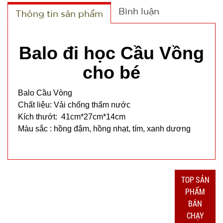
Bình luận
Thông tin sản phẩm
Bộ dao 5
món lưỡi
Balo đi học Cầu Vồng
đen Buck
MÃ
cho bé
SP:
Mã T65S
002796
Balo Cầu Vòng
GIÁ:
Chất liệu: Vải chống thấm nước
Kích thướt: 41cm*27cm*14cm
32.000 đ
Màu sắc : hồng đậm, hồng nhạt, tím, xanh dương
TÌNH
TRẠNG:
CÒN HÀNG
TOP SẢN
Bảo
PHẨM
hành:
BÁN
Test ,
CHẠY
Cân nặng :