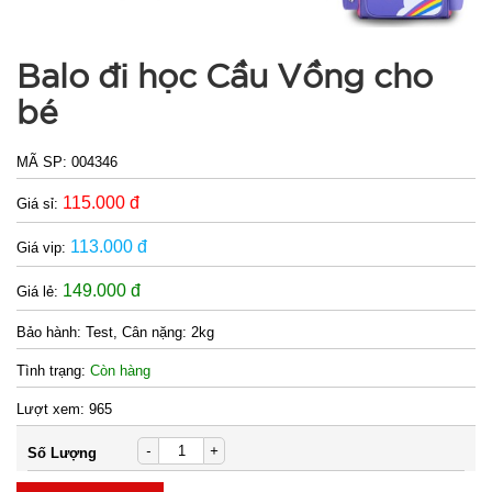
Balo đi học Cầu Vồng cho
bé
MÃ SP:
004346
115.000 đ
Giá sỉ:
113.000 đ
Giá vip:
149.000 đ
Giá lẻ:
Ổ điện 4 ổ
Bảo hành:
Test, Cân nặng: 2kg
cắm 2 cổng
Tình trạng:
Còn hàng
usb dây dài
MÃ
Lượt xem:
965
SP:
2m Con Voi
( T100, full
004616
-
+
Số Lượng
vat )
GIÁ: