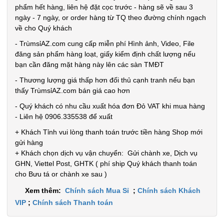
tình nhân
phẩm hết hàng, liên hệ đặt cọc trước - hàng sẽ về sau 3
love
MÃ
ngày - 7 ngày, or order hàng từ TQ theo đường chính ngạch
SP:
về cho Quý khách
000928
- TrùmsỉAZ.com cung cấp miễn phí Hình ảnh, Video, File
đăng sản phẩm hàng loạt, giấy kiểm định chất lượng nếu
GIÁ:
bạn cần đăng mặt hàng này lên các sàn TMĐT
- Thương lượng giá thấp hơn đối thủ cạnh tranh nếu bạn
9.900 đ
thấy TrùmsỉAZ.com bán giá cao hơn
TÌNH
- Quý khách có nhu cầu xuất hóa đơn Đỏ VAT khi mua hàng
- Liên hệ 0906.335538 để xuất
TRẠNG:
+ Khách Tỉnh vui lòng thanh toán trước tiền hàng Shop mới
CÒN HÀNG
gửi hàng
Bảo
+ Khách chọn dịch vụ vận chuyển: Gửi chành xe, Dịch vụ
hành:
GHN, Viettel Post, GHTK ( phí ship Quý khách thanh toán
Test
cho Bưu tá or chành xe sau )
Đặt
Xem thêm:
Chính sách Mua Sỉ
;
Chính sách Khách
hàng
VIP
;
Chính sách Thanh toán