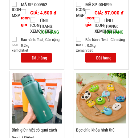
MÃ
MÃ SP: 000962
MÃ SP: 004899
SP:
Tyloo màu
GIÁ: 4.500 đ
GIÁ: 57.000 đ
đỏ Dày 4 Ly
SP004285
TÌNH
TÌNH
( T200, Full
GIÁ:
TRẠNG:
TRẠNG:
VAT )
CÒN HÀNG
CÒN HÀNG
Bảo hành: Test; Cân nặng:
Bảo hành: Test , Cân nặng
16.000 đ
0,2kg
: 0.3kg
TÌNH
Đặt hàng
Đặt hàng
TRẠNG:
CÒN HÀNG
Bảo
hành:
Test;
Cân nặng:
0,3kg
Đặt
hàng
Bình giữ nhiệt có quai xách
Bọc chìa khóa hình thú
BaoL 1500ml