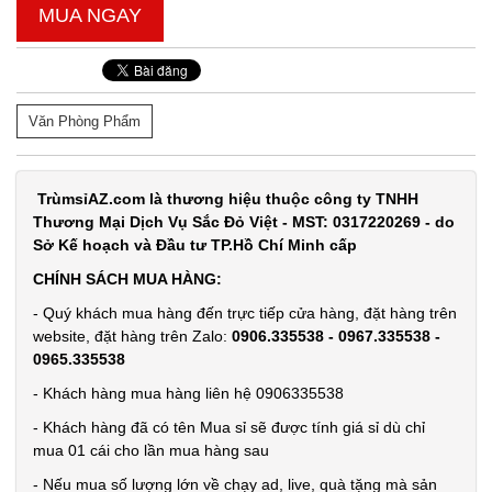
MUA NGAY
38.000 đ
TÌNH
Văn Phòng Phẩm
TRẠNG:
CÒN HÀNG
Bảo
TrùmsỉAZ.com là thương hiệu thuộc công ty TNHH
hành:
Thương Mại Dịch Vụ Sắc Đỏ Việt - MST: 0317220269 - do
1T ,
Sở Kế hoạch và Đầu tư TP.Hồ Chí Minh cấp
Cân nặng :
0.5kg
CHÍNH SÁCH MUA HÀNG:
- Quý khách mua hàng đến trực tiếp cửa hàng, đặt hàng trên
Đặt
website, đặt hàng trên Zalo:
0906.335538 - 0967.335538 -
hàng
0965.335538
- Khách hàng mua hàng liên hệ 0906335538
- Khách hàng đã có tên Mua sỉ sẽ được tính giá sỉ dù chỉ
mua 01 cái cho lần mua hàng sau
Móc khóa
- Nếu mua số lượng lớn về chạy ad, live, quà tặng mà sản