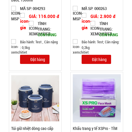
MÃ SP: 004293
MÃ SP: 000263
GIÁ: 116.000 đ
GIÁ: 2.900 đ
Dụng cụ lò
TÌNH
TÌNH
xo Tummy
TRẠNG:
TRẠNG:
CÒN HÀNG
CÒN HÀNG
Trimmer
MÃ
Bảo hành: Test , Cân nặng
Bảo hành: Test; Cân nặng:
SP:
: 0,5kg
0,2kg
000749
Đặt hàng
Đặt hàng
GIÁ:
20.000 đ
TÌNH
TRẠNG:
CÒN HÀNG
Bảo
hành:
Test
Túi giữ nhiệt dòng cao cấp
Khẩu trang y tế XSPro - TÍM