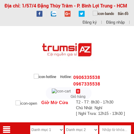
Địa chỉ: 1/57/4 Đặng Thùy Trâm - P. Bình Lợi Trung - HCM
Bản đồ
Đăng ký
Đăng nhập
Hotline:
0906335538
0967335538
0
Giỏ hàng
Giờ Mở Cửa
T2 - T7: 8h30 - 17h30
Chủ Nhật: Nghỉ
[ Nghỉ Trưa: 12h15 - 13h30 ]