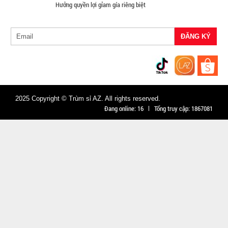
Hưởng quyền lợi gỉam gía riêng biệt
CÒN HÀNG
Bảo
hành:
Test
Đặt
hàng
2025 Copyright © Trùm sỉ AZ. All rights reserved.
Đang online:
16
Tổng truy cập:
1867081
Ổ điện 3
cổng usb 6
lỗ cắm -
MÃ
SP:
Xanh Lá (
T120 )
002019
GIÁ: