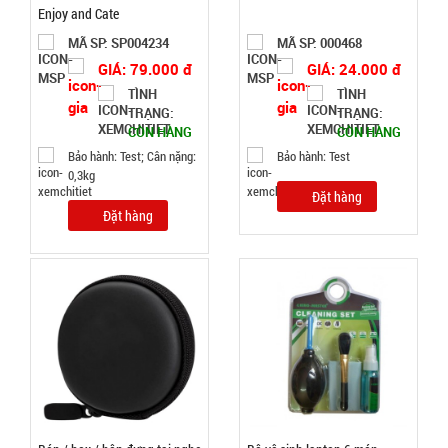
Enjoy and Cate
Đặt
hàng
MÃ SP: SP004234
MÃ SP: 000468
GIÁ: 79.000 đ
GIÁ: 24.000 đ
TÌNH
TÌNH
TRẠNG:
TRẠNG:
CÒN HÀNG
CÒN HÀNG
Chuông
Bảo hành: Test; Cân nặng:
Bảo hành: Test
0,3kg
báo động
Đặt hàng
chống trộm
MÃ
Đặt hàng
SP:
cửa
000389
GIÁ:
11.500 đ
TÌNH
TRẠNG:
CÒN HÀNG