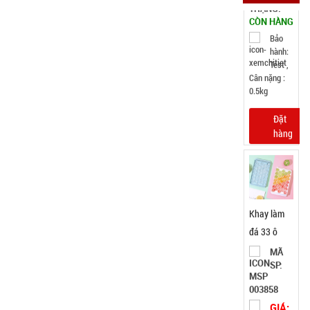
0.5kg
Đặt
hàng
Khay làm
đá 33 ô
tròn có nắp
MÃ
SP:
đậy
003858
GIÁ:
5.900 đ
TÌNH