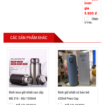
TRẠNG:
CÒN HÀNG
Bảo
hành:
Test,
Cân nặng:
0,5kg
CÁC SẢN PHẨM KHÁC
Đặt
hàng
Bộ kềm cắt
móng 12
món ( T150
MÃ
SP:
)
Bình inox giữ nhiệt cao cấp
Bình giữ nhiệt có báo led
003000
Mã 316 - ĐẠI 1500ml
420ml Peas Cup
GIÁ: