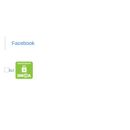
Giấy chứng nhận Thương Hiệu
Xem / tải danh sách hàng hóa MuabangiasiAZ
Băng keo
200 Yard
TRONG (
MÃ
Facebook
SP:
Lốc 6 Cái )
000034
GIÁ:
77.000 đ
TÌNH
HÀNG XUẤT ĐƯỢC VAT
TOP sp bán chạy trên Sàn TMDT
TRẠNG:
CÒN HÀNG
Giá Sỉ Siêu Rẻ DƯỚI 20K
Hàng Tết 2026 Giá Sỉ
Săn Flash Sale
Bảo
Hàng Hot Theo Xu Hướng
HÀNG SÀNH SỨ
HÀNG THỦY TINH
hành:
Bình Nước
Đồ Phong Thủy
Văn Phòng Phẩm
Loa Bluetooth
Test