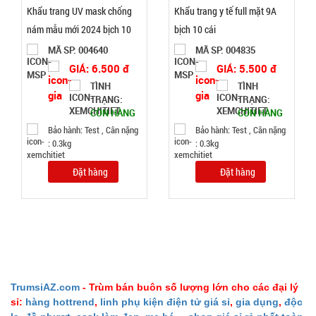
TÌNH
Khẩu trang UV mask chống
Khẩu trang y tế full mặt 9A
nám mẫu mới 2024 bịch 10
bịch 10 cái
TRẠNG:
cái
MÃ SP: 004640
MÃ SP: 004835
CÒN HÀNG
GIÁ: 6.500 đ
GIÁ: 5.500 đ
Bảo
TÌNH
TÌNH
hành:
TRẠNG:
TRẠNG:
Test
CÒN HÀNG
CÒN HÀNG
Bảo hành: Test , Cân nặng
Bảo hành: Test , Cân nặng
Đặt
: 0.3kg
: 0.3kg
hàng
Đặt hàng
Đặt hàng
Lọ con Heo
thả bồn
cầu Xanh
MÃ
SP:
TrumsiAZ.com
- Trùm bán buôn số lượng lớn cho các đại lý
sỉ:
hàng hottrend
,
linh phụ kiện điện tử giá sỉ
,
gia dụng
,
độc
002969